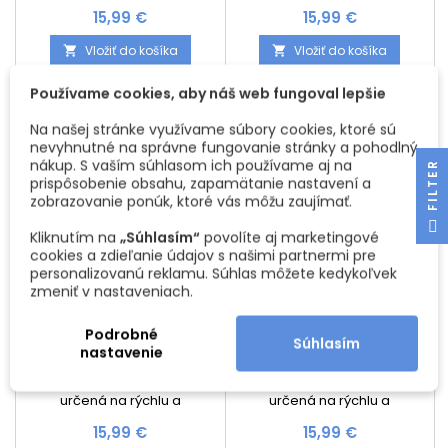
jednoduchú opravu
jednoduchú opravu
Cena
Cena
15,99 €
15,99 €
drobných poškodení nábytku
drobných poškodení nábytku
a drevených povrchov.
a drevených povrchov.
Vložiť do košíka
Vložiť do košíka


Účinne zakrýva škrabance,
Účinne zakrýva škrabance,
odreniny, malé praskliny a
odreniny, malé praskliny a
Používame cookies, aby náš web fungoval lepšie
poškodené hrany na
poškodené hrany na
laminovaných doskách,
laminovaných doskách,
Na našej stránke využívame súbory cookies, ktoré sú
dreve, fóliách či dyhe. Vďaka
dreve, fóliách či dyhe. Vďaka
nevyhnutné na správne fungovanie stránky a pohodlný
aktivačnému hrotu je
aktivačnému hrotu je
Novinka
Novinka
nákup. S vaším súhlasom ich používame aj na
aplikácia veľmi jednoduchá
aplikácia veľmi jednoduchá
R
prispôsobenie obsahu, zapamätanie nastavení a
a presná. Farba rýchlo schne,
a presná. Farba rýchlo schne,
zobrazovanie ponúk, ktoré vás môžu zaujímať.
po vytvrdnutí je odolná voči
po vytvrdnutí je odolná voči
vode, oderu aj...
vode,...
F
I
L
T
E
Kliknutím na
„Súhlasím“
povolíte aj marketingové
cookies a zdieľanie údajov s našimi partnermi pre
personalizovanú reklamu. Súhlas môžete kedykoľvek
zmeniť v nastaveniach.
Podrobné
Súhlasím
RETUŠOVACIA FIXA NA
RETUŠOVACIA FIXA NA
nastavenie
NÁBYTOK RETA 12ML /
NÁBYTOK RETA 12ML /
ANTRACIT
ČIERNA RAL 9005
Retušovacia fixa RETA je
Retušovacia fixa RETA je
určená na rýchlu a
určená na rýchlu a
jednoduchú opravu
jednoduchú opravu
Cena
Cena
15,99 €
15,99 €
drobných poškodení nábytku
drobných poškodení nábytku