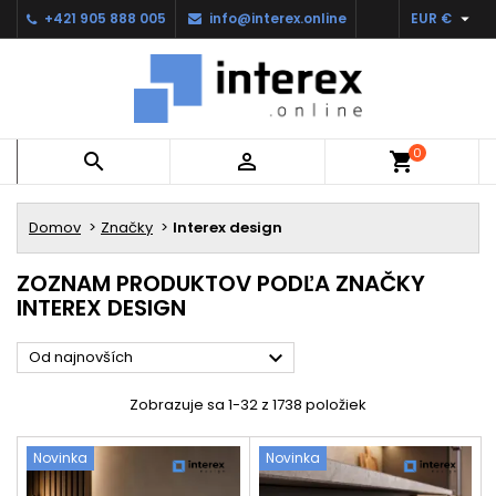

+421 905 888 005
info@interex.online
EUR €
0


shopping_cart
Domov
Značky
Interex design
ZOZNAM PRODUKTOV PODĽA ZNAČKY
INTEREX DESIGN

Od najnovších
Zobrazuje sa 1-32 z 1738 položiek
Novinka
Novinka