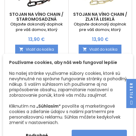
STOJAN NA VÍNO CHAIN /
STOJAN NA VÍNO CHAIN /
STAROMOSADZNÁ
ZLATÁ LESKLÁ
Objavte dokonalý doplnok
Objavte dokonalý doplnok
pre váš domov, ktorý
pre váš domov, ktorý
nielenže očarí vašich hostí,
nielenže očarí vašich hostí,
Cena
Cena
13,90 €
13,90 €
ale zároveň ukáže vašu lásku
ale zároveň ukáže vašu lásku
k dobrému vínu a štýlovému
k dobrému vínu a štýlovému
Vložiť do košíka
Vložiť do košíka


dizajnu. Predstavujeme vám
dizajnu. Predstavujeme vám
Stojan na víno CHAIN –
Stojan na víno CHAIN –
Používame cookies, aby náš web fungoval lepšie
jedinečný kúsok, ktorý akoby
jedinečný kúsok, ktorý akoby
popieral zákony gravitácie a
popieral zákony gravitácie a
Na našej stránke využívame súbory cookies, ktoré sú
vnáša do vášho priestoru
vnáša do vášho priestoru
nevyhnutné na správne fungovanie stránky a pohodlný
nádych elegancie a
nádych elegancie a
nákup. S vaším súhlasom ich používame aj na
originality. 1. Magnet na
originality. 1. Magnet na
R
prispôsobenie obsahu, zapamätanie nastavení a
pozornosť: Tento stojan na
pozornosť: Tento stojan na
zobrazovanie ponúk, ktoré vás môžu zaujímať.
víno je očarujúcim...
víno je očarujúcim...
F
I
L
T
E
Kliknutím na
„Súhlasím“
povolíte aj marketingové
cookies a zdieľanie údajov s našimi partnermi pre
personalizovanú reklamu. Súhlas môžete kedykoľvek
zmeniť v nastaveniach.
Podrobné