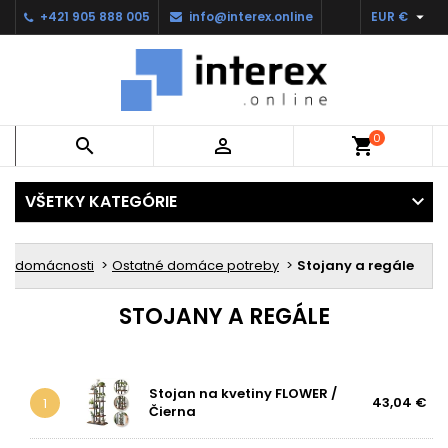

+421 905 888 005
info@interex.online
EUR €
0


shopping_cart
VŠETKY KATEGÓRIE
 do domácnosti
Ostatné domáce potreby
Stojany a regále
STOJANY A REGÁLE
Stojan na kvetiny FLOWER /
43,04 €
1
Čierna