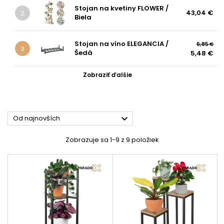
Stojan na kvetiny FLOWER /
43,04 €
2
Biela
Stojan na víno ELEGANCIA /
6,85 €
3
Šedá
5,48 €
Zobraziť ďalšie

Od najnovších
Zobrazuje sa 1-9 z 9 položiek