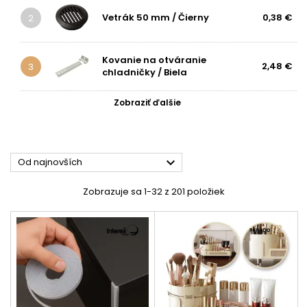
Vetrák 50 mm / Čierny
0,38 €
2
Kovanie na otváranie
2,48 €
3
chladničky / Biela
Zobraziť ďalšie

Od najnovších
Zobrazuje sa 1-32 z 201 položiek