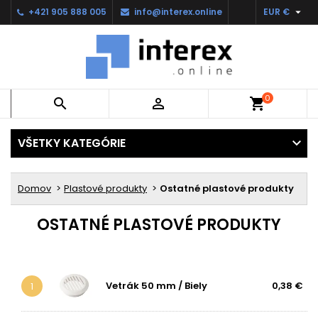

+421 905 888 005
info@interex.online
EUR €
0


shopping_cart
VŠETKY KATEGÓRIE
Domov
Plastové produkty
Ostatné plastové produkty
OSTATNÉ PLASTOVÉ PRODUKTY
Vetrák 50 mm / Biely
0,38 €
1