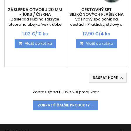
ZÁSLEPKA OTVORU 20 MM
CESTOVNÝ SET
- 10KS / ČIERNA
SILIKÓNOVÝCH FĽAŠIEK NA
KOZMETIKU EMPORA /
Záslepka slúži na zakrytie
Váš nový spoločník na
ČIERNA
otvoru na akejkoľvek trubke
cestách: Praktický, štýlový a
alebo ukončeniu s
100% bezpečný!
Cena
Cena
1,02 €/10 ks
12,90 €/4 ks
priemerom 20 mm . Cena je
Predstavujeme vám
za 10ks
cestovný set silikónových
Vložiť do košíka
Vložiť do košíka


fľašiek EMPORA v očarujúcej
čiernej a šedej farbe –
dokonalé riešenie pre
každého, kto miluje
cestovanie, no nechce robiť
kompromisy medzi
pohodlím a funkčnosťou.
NASPÄŤ HORE

Tento set je navrhnutý tak,
aby vám uľahčil balenie
Zobrazuje sa 1 - 32 z 201 produktov
kozmetiky na cesty a
zároveň...
ZOBRAZIŤ ĎALŠIE PRODUKTY ...