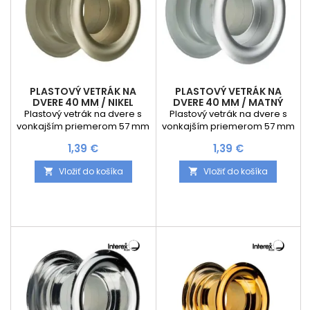
PLASTOVÝ VETRÁK NA
PLASTOVÝ VETRÁK NA
DVERE 40 MM / NIKEL
DVERE 40 MM / MATNÝ
MATNÝ
CHRÓM
Plastový vetrák na dvere s
Plastový vetrák na dvere s
vonkajším priemerom 57 mm
vonkajším priemerom 57 mm
a vnútorným priemerom 40
a vnútorným priemerom 40
Cena
Cena
1,39 €
1,39 €
mm. Montážny otvor stačí 41
mm. Montážny otvor stačí 41
mm . Hĺbka priechodky je 40
mm . Hĺbka priechodky je 40
Vložiť do košíka
Vložiť do košíka


mm.
mm.