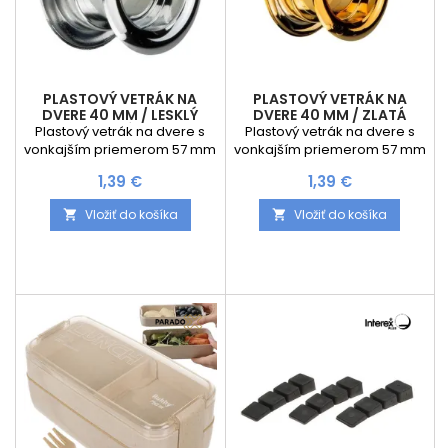
PLASTOVÝ VETRÁK NA
PLASTOVÝ VETRÁK NA
DVERE 40 MM / LESKLÝ
DVERE 40 MM / ZLATÁ
CHRÓM
Plastový vetrák na dvere s
Plastový vetrák na dvere s
vonkajším priemerom 57 mm
vonkajším priemerom 57 mm
a vnútorným priemerom 40
a vnútorným priemerom 40
Cena
Cena
1,39 €
1,39 €
mm. Montážny otvor stačí 41
mm. Montážny otvor stačí 41
mm . Hĺbka priechodky je 40
mm . Hĺbka priechodky je 40
Vložiť do košíka
Vložiť do košíka


mm.
mm.