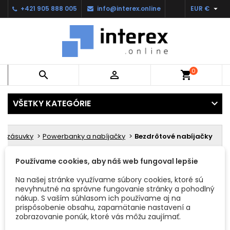

+421 905 888 005
info@interex.online
EUR €
0


shopping_cart
VŠETKY KATEGÓRIE
vé zásuvky
Powerbanky a nabíjačky
Bezdrôtové nabíjačky
BEZDRÔTOVÉ NABÍJAČKY
Používame cookies, aby náš web fungoval lepšie
Na našej stránke využívame súbory cookies, ktoré sú
nevyhnutné na správne fungovanie stránky a pohodlný
Ospravedlňujem sa za nepríjemnosť.
nákup. S vaším súhlasom ich používame aj na
prispôsobenie obsahu, zapamätanie nastavení a
Znova zadajte, čo hľadáte
zobrazovanie ponúk, ktoré vás môžu zaujímať.