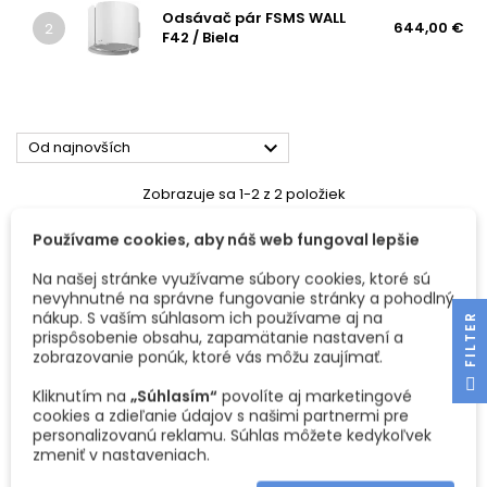
Odsávač pár FSMS WALL
644,00 €
2
F42 / Biela

Od najnovších
Zobrazuje sa 1-2 z 2 položiek
Používame cookies, aby náš web fungoval lepšie
Na našej stránke využívame súbory cookies, ktoré sú
nevyhnutné na správne fungovanie stránky a pohodlný
nákup. S vaším súhlasom ich používame aj na
R
prispôsobenie obsahu, zapamätanie nastavení a
zobrazovanie ponúk, ktoré vás môžu zaujímať.
F
I
L
T
E
Kliknutím na
„Súhlasím“
povolíte aj marketingové
cookies a zdieľanie údajov s našimi partnermi pre
personalizovanú reklamu. Súhlas môžete kedykoľvek
zmeniť v nastaveniach.
ODSÁVAČ PÁR FSMS WALL
ODSÁVAČ PÁR FSMS WALL
F42 / BIELA
F42 / ČIERNA