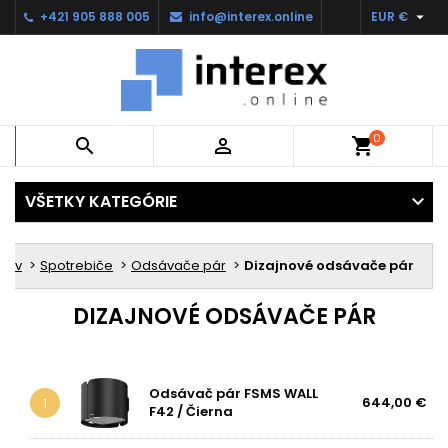

+421 905 888 005
info@interex.online
EUR €
0


shopping_cart
VŠETKY KATEGÓRIE
mov
Spotrebiče
Odsávače pár
Dizajnové odsávače pár
DIZAJNOVÉ ODSÁVAČE PÁR
Odsávač pár FSMS WALL
644,00 €
1
F42 / Čierna