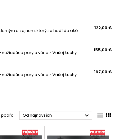
122,00 €
Franke Telescopic FTC 632L je vynikajúci digestor s moderným dizajnom, ktorý sa hodí do akéhokoľvek štýlu kuchyne. S šírkou pre montáž 60 cm, je tento digestor ideálny pre menšie kuchynské priestory. FTC 632L ponúka dve možnosti montáže pre...
155,00 €
Vstavaný nerezový odsávač pár Franke odvetrá všetky nežiadúce pary a vône z Vašej kuchyne a osvetlí pracovnú dosku. Montážna šírka 522 mm Vstavaný odsávač pár Franke FBI 525 XS HCS patrí do energetickej triedy B a je navrhnutý pre montáž do...
167,00 €
Vstavaný nerezový odsávač pár Franke odvetrá všetky nežiadúce pary a vône z Vašej kuchyne a osvetlí pracovnú dosku. Montážna šírka 522 mm Vstavaný odsávač pár Franke FBI 525 XS HCS patrí do energetickej triedy B a je navrhnutý pre montáž do...



ť podľa:
Od najnovších