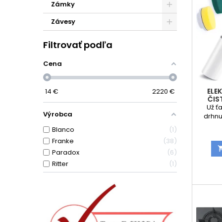
Zámky
Závesy
Filtrovať podľa
Cena
ELE
14
€
2220
€
ČIS
Už ť
Výrobca
drhnu
elekt
Blanco
1
uľah
Franke
38
drah
v
Paradox
6
prehľ
Ritter
1
zobrazu
môžeš 
kábl
zaria
vymeni
pre