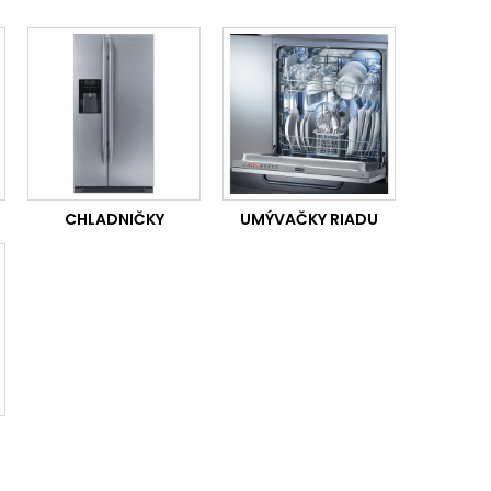
m riadu. K základnej výbave každej dobrej kuchyne
 umiestnenia a druh energie alebo systém ohrevu.
CHLADNIČKY
UMÝVAČKY RIADU