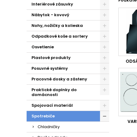
Podkate
Umývačk
Interiérové zásuvky
nesporne
Nábytok - kovový
Nohy, nožičky a kolieska
Odpadkové koše a sortery
Osvetlenie
Plastové produkty
ODSÁ
Posuvné systémy
Pracovné dosky a zásteny
Praktické doplnky do
domácnosti
Spojovací materiál
Spotrebiče
VAR
Chladničky