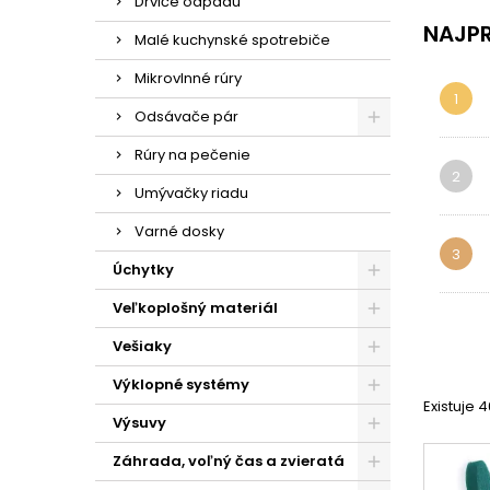
Drviče odpadu
NAJPR
Malé kuchynské spotrebiče
Mikrovlnné rúry
1
Odsávače pár
Rúry na pečenie
2
Umývačky riadu
Varné dosky
3
Úchytky
Veľkoplošný materiál
Vešiaky
Výklopné systémy
Existuje 
Výsuvy
Záhrada, voľný čas a zvieratá