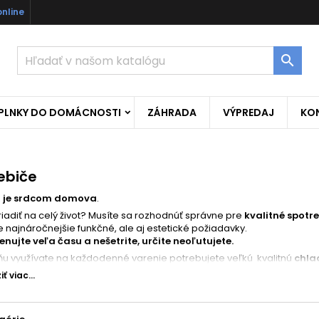
online

OPLNKY DO DOMÁCNOSTI
ZÁHRADA
VÝPREDAJ
KO
ebiče
 je srdcom domova
.
riadiť na celý život? Musíte sa rozhodnúť správne pre
kvalitné spotr
ie najnáročnejšie funkčné, ale aj estetické požiadavky.
enujte veľa času a nešetrite, určite neoľutujete.
ňu využívate na každodenné varenie potrebujete veľkú kvalitnú
chla
 najďalej od chladničky a chladničku čo najďalej od radiátora, aby v
ť viac...
k máte kuchyňu spojenú s obývačkou potrebujete kvalitný
odsávač p
jte miestom na vašej pracovnej doske a
mikrovlnku
si dajte zabudov