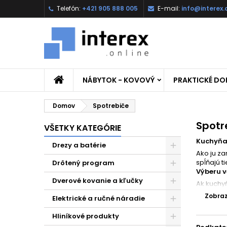
Telefón:
+421 905 888 005
E-mail:
info@interex.
NÁBYTOK - KOVOVÝ
PRAKTICKÉ D
Domov
Spotrebiče
Spotr
VŠETKY KATEGÓRIE
Kuchyňa
Drezy a batérie
Ako ju za
spĺňajú t
Drôtený program
Výberu v
Dverové kovanie a kľučky
Ak kuchy
umiestniť
Zobrazi
Elektrické a ručné náradie
Nielen a
Hliníkové produkty
Neplytva