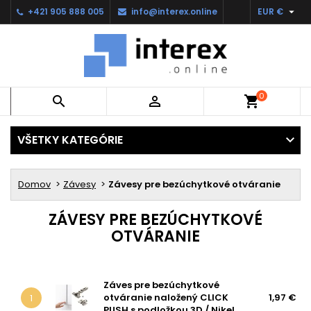

+421 905 888 005
info@interex.online
EUR €
0


shopping_cart
VŠETKY KATEGÓRIE
Domov
Závesy
Závesy pre bezúchytkové otváranie
ZÁVESY PRE BEZÚCHYTKOVÉ
OTVÁRANIE
Záves pre bezúchytkové
otváranie naložený CLICK
1,97 €
1
PUSH s podložkou 3D / Nikel