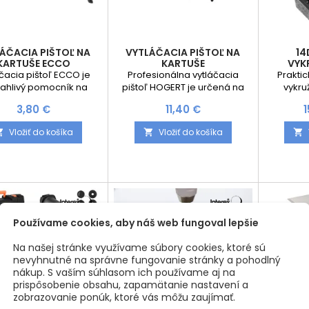
ÁČACIA PIŠTOĽ NA
VYTLÁČACIA PIŠTOĽ NA
14
KARTUŠE ECCO
KARTUŠE
VYK
UHL
čacia pištoľ ECCO je
Profesionálna vytláčacia
Prakti
ahlivý pomocník na
pištoľ HOGERT je určená na
vykr
likáciu silikónov,
aplikáciu silikónov, akrylátov,
preds
Cena
Cena
3,80 €
11,40 €
1
ových tmelov, lepidiel a
lepidiel a ďalších tmelov v
rieše
lších materiálov v
štandardných kartušiach.
presnýc
Vložiť do košíka
Vložiť do košíka



ardných kartušiach.
Vďaka robustnej oceľovej
plasto
ka pevnej oceľovej
konštrukcii a dvojitému
mat
trukcii a plynulému
vytláčaciemu mechanizmu
kompon
čaciemu mechanizmu
umožňuje plynulú a
uložené 
je presné dávkovanie
jednoduchú aplikáciu aj
kufrí
iálu pri stavebných,
hustých a tuhých materiálov.
skladov
žnych aj renovačných
Ergonomická hliníková
Vykružo
Používame cookies, aby náš web fungoval lepšie
cach. Ergonomická
rukoväť zabezpečuje
kvalitn
koväť zabezpečuje
pohodlné držanie a vysoký
zabezpeč
Na našej stránke využívame súbory cookies, ktoré sú
pohodlné...
komfort...
nevyhnutné na správne fungovanie stránky a pohodlný
nákup. S vaším súhlasom ich používame aj na
prispôsobenie obsahu, zapamätanie nastavení a
zobrazovanie ponúk, ktoré vás môžu zaujímať.