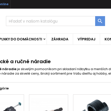
online

OPLNKY DO DOMÁCNOSTI
ZÁHRADA
VÝPREDAJ
KO
rické a ručné náradie
ké náradie
je skvelým pomocníkom pri skladaní nábytku a menších 
náradie za skvelé ceny, široký sortiment pre Vašu dielňu aj hobby, e
górie