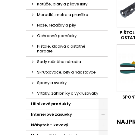
Kotúče, pláty a pílové listy
Meradlá, metre a pravítka
Nože, rezačky a píly
PIŠTOL
Ochranné pomôcky
OSTAT
Pištole, kladivá a ostatné
náradie
Sady ručného náradia
Skrutkovače, bity a nádstavce
Spony a svorky
Vrtáky, záhlbníky a vykružováky
SPON
Hliníkové produkty
Interiérové zásuvky
NAJPR
Nábytok - kovový