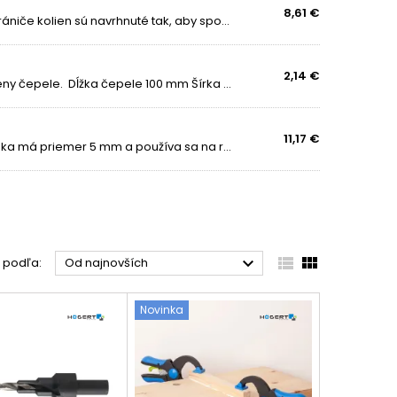
8,61 €
1. Maximálna ochrana, ktorú pocítite okamžite Naše chrániče kolien sú navrhnuté tak, aby spoľahlivo chránili vaše kolená pred zranením, odreninami a podráždením. Hrubá kvalitná pena absorbuje nárazy a rozkladá tlak – už žiadne boľavé kolená po...
2,14 €
Orezávací nôž zatvárací s poistkou a možnosťou výmeny čepele. Dĺžka čepele 100 mm Šírka čepele 18 mm Dĺžka noža 150 mm Šírka noža 40 mm Vyrobené z ocele 60C
11,17 €
Špeciálny stupňovitý vrták na konfirmáty. Prvá časť vrtáka má priemer 5 mm a používa sa na rezanie závitu skrutky. Druhá časť je určená na prvý stupeň zápustnej hlavy skrutky, posledná časť je skosenie hornej časti zápustnej časti skrutky.



ť podľa:
Od najnovších
Novinka