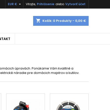

EUR €
Vitajte,
Prihlásenie
alebo
Vytvoriť účet
shopping_cart
Košík:
0
Produkty - 0,00 €
NTAKT
domácich úpravách. Ponúkame Vám kvalitné a
lektrické náradie pre domácich majstrov a kutilov.