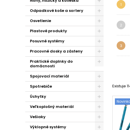
Nohy, nožičky a kolieska
1
Odpadkové koše a sortery
Osvetlenie
2
Plastové produkty
Posuvné systémy
3
Pracovné dosky a zásteny
Praktické doplnky do
domácnosti
Spojovací materiál
Existuje 1
Spotrebiče
Úchytky
Novink
Veľkoplošný materiál
Vešiaky
Výklopné systémy