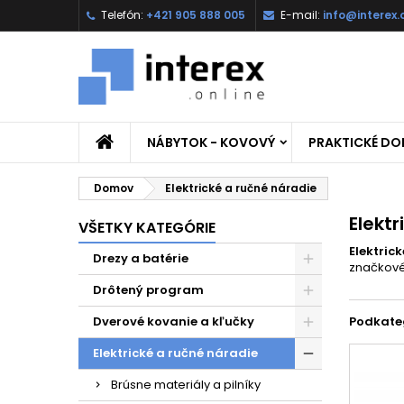
Telefón:
+421 905 888 005
E-mail:
info@interex.
NÁBYTOK - KOVOVÝ
PRAKTICKÉ D
Domov
Elektrické a ručné náradie
Elekt
VŠETKY KATEGÓRIE
Elektric
Drezy a batérie
značkové 
Drôtený program
Dverové kovanie a kľučky
Podkate
Elektrické a ručné náradie
Brúsne materiály a pilníky