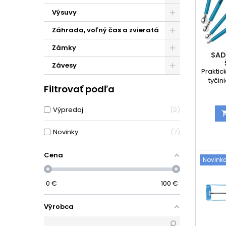
Výsuvy
Záhrada, voľný čas a zvieratá
Zámky
SAD
Závesy
Praktic
tyčin
Filtrovať podľa
silikó
akrylu
Výpredaj
2
profe
spoje
Novinky
7
Vďa
hrot
jednod
Cena
Novink
aj ši
alebo 
kuchyn
0
€
100
€
Výrobca