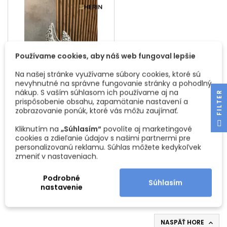
Používame cookies, aby náš web fungoval lepšie
Na našej stránke využívame súbory cookies, ktoré sú
nevyhnutné na správne fungovanie stránky a pohodlný
nákup. S vaším súhlasom ich používame aj na
R
prispôsobenie obsahu, zapamätanie nastavení a
KERAMICKÁ VÁZA MAGIC /
zobrazovanie ponúk, ktoré vás môžu zaujímať.
BIELA
F
I
L
T
E
Luxusná keramická váza na
Kliknutím na
„Súhlasím“
povolíte aj marketingové
stôl alebo na zem vyrobená
cookies a zdieľanie údajov s našimi partnermi pre
z vysokokvalitných
Cena
32,18 €
personalizovanú reklamu. Súhlas môžete kedykoľvek
materiálov. Šírka : 230 mm ,
zmeniť v nastaveniach.
Výška: 320 mm, Hĺbka : 80
Vložiť do košíka

mm Možnosť kombinovať aj s
vysokou vázou
Podrobné
Súhlasím
nastavenie
NASPÄŤ HORE
