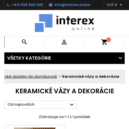

+421 905 888 005
info@interex.online
EUR €
0


shopping_cart
VŠETKY KATEGÓRIE
aktické doplnky do domácnosti
Keramické vázy a dekorácie
KERAMICKÉ VÁZY A DEKORÁCIE

Od najnovších
Zobrazuje sa 1-1 z 1 položiek