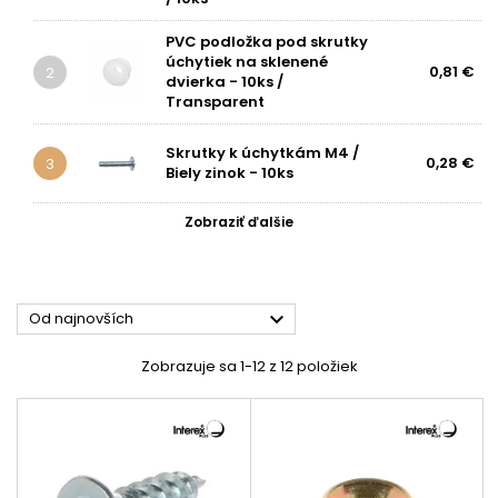
PVC podložka pod skrutky
úchytiek na sklenené
0,81 €
2
dvierka - 10ks /
Transparent
Skrutky k úchytkám M4 /
0,28 €
3
Biely zinok - 10ks
Zobraziť ďalšie

Od najnovších
Zobrazuje sa 1-12 z 12 položiek