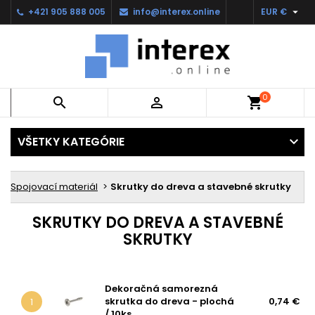

+421 905 888 005
info@interex.online
EUR €
0


shopping_cart
VŠETKY KATEGÓRIE
Spojovací materiál
Skrutky do dreva a stavebné skrutky
SKRUTKY DO DREVA A STAVEBNÉ
SKRUTKY
Dekoračná samorezná
skrutka do dreva - plochá
0,74 €
1
/ 10ks