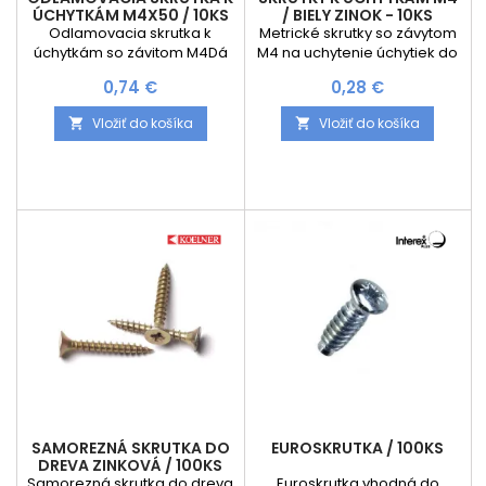
ÚCHYTKÁM M4X50 / 10KS
/ BIELY ZINOK - 10KS
Odlamovacia skrutka k
Metrické skrutky so závytom
úchytkám so závitom M4Dá
M4 na uchytenie úchytiek do
sa krátiť po 5 mm až na
dvierok Cena je za balenie
Cena
Cena
0,74 €
0,28 €
najmenšiu dĺžku 25 mm
10ks
Vložiť do košíka
Vložiť do košíka


SAMOREZNÁ SKRUTKA DO
EUROSKRUTKA / 100KS
DREVA ZINKOVÁ / 100KS
Samorezná skrutka do dreva
Euroskrutka vhodná do