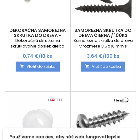
DEKORAČNÁ SAMOREZNÁ
SAMOREZNÁ SKRUTKA DO
SKRUTKA DO DREVA -
DREVA ČIERNA / 100KS
PLOCHÁ / 10KS
Dekoračná skrutka na
Samorezná skrutka do dreva
skrutkovanie dosiek alebo
v rozmere 3,5 x 16 mm s
skriniek. Cena je za 10ks
krížovou hlavou PZ2 .
Cena
Cena
0,74 €/10 ks
3,64 €/100 ks
Hlavička skrutky je zapustená
Cena je za 100 ks
Vložiť do košíka
Vložiť do košíka


Používame cookies, aby náš web fungoval lepšie