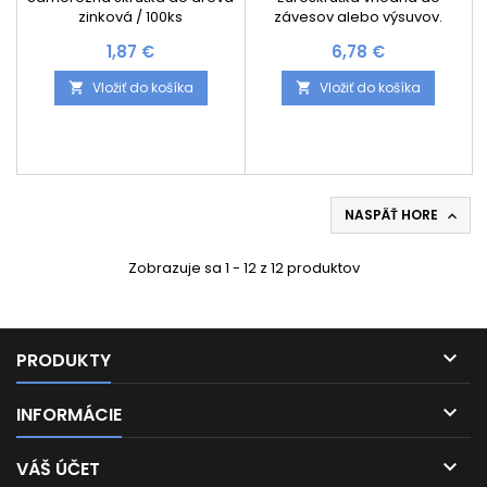
zinková / 100ks
závesov alebo výsuvov.
Cena je za 100 kusov.
Cena
Cena
1,87 €
6,78 €
Vložiť do košíka
Vložiť do košíka


NASPÄŤ HORE

Zobrazuje sa 1 - 12 z 12 produktov

PRODUKTY

INFORMÁCIE

VÁŠ ÚČET