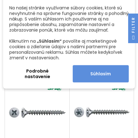
Na našej stránke využívame súbory cookies, ktoré sú
nevyhnutné na správne fungovanie stránky a pohodlný
nákup. S vaším súhlasom ich používame aj na
PVC PODLOŽKA POD
SKRUTKY SAMOREZNÉ S
R
prispôsobenie obsahu, zapamätanie nastavení a
SKRUTKY ÚCHYTIEK NA
POĽGULATOU HLAVOU /
SKLENENÉ DVIERKA - 10KS /
ZINOK - 10KS
Plastová podložka slúži na
Samorezné skrutky skrutky
zobrazovanie ponúk, ktoré vás môžu zaujímať.
TRANSPARENT
sklenené dvierka by bolo
M4 ideálne na uchytenie
F
I
L
T
E
možné uchytiť úchytku a
výsuvov Cena je za balenie
Kliknutím na
„Súhlasím“
povolíte aj marketingové
Cena
Cena
0,81 €
0,39 €
neprasklo sklo. Cena je za 10
10ks
cookies a zdieľanie údajov s našimi partnermi pre
kusov
personalizovanú reklamu. Súhlas môžete kedykoľvek
Vložiť do košíka
Vložiť do košíka


zmeniť v nastaveniach.
Podrobné
Súhlasím
nastavenie