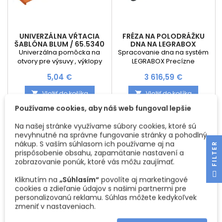
UNIVERZÁLNA VŔTACIA
FRÉZA NA POLODRÁŽKU
ŠABLÓNA BLUM / 65.5340
DNA NA LEGRABOX
Univerzálna pomôcka na
Spracovanie dna na systém
otvory pre výsuvy , výklopy
LEGRABOX Precízne
a podložky závesov
zhotovenie polodrážky dna
Cena
Cena
5,04 €
3 616,59 €
Spracovanie podľa rysky
LEGRABOX Jednoduché
uchytenie dna Nie je
Vložiť do košíka
Vložiť do košíka


potrebná žiadna príprava
Používame cookies, aby náš web fungoval lepšie
Na našej stránke využívame súbory cookies, ktoré sú
nevyhnutné na správne fungovanie stránky a pohodlný
nákup. S vaším súhlasom ich používame aj na
R
prispôsobenie obsahu, zapamätanie nastavení a
zobrazovanie ponúk, ktoré vás môžu zaujímať.
F
I
L
T
E
Kliknutím na
„Súhlasím“
povolíte aj marketingové
cookies a zdieľanie údajov s našimi partnermi pre
personalizovanú reklamu. Súhlas môžete kedykoľvek
zmeniť v nastaveniach.