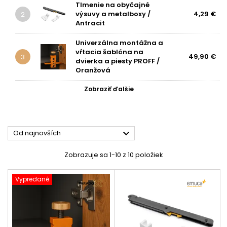
Tlmenie na obyčajné
výsuvy a metalboxy /
4,29 €
2
Antracit
Univerzálna montážna a
vŕtacia šablóna na
49,90 €
3
dvierka a piesty PROFF /
Oranžová
Zobraziť ďalšie

Od najnovších
Zobrazuje sa 1-10 z 10 položiek
Vypredané