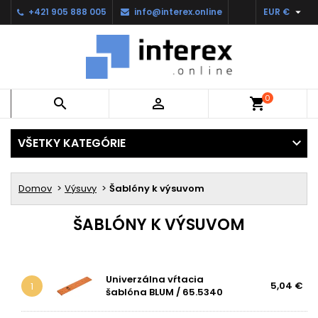

+421 905 888 005
info@interex.online
EUR €
0


shopping_cart
VŠETKY KATEGÓRIE
Domov
Výsuvy
Šablóny k výsuvom
ŠABLÓNY K VÝSUVOM
Univerzálna vŕtacia
5,04 €
1
šablóna BLUM / 65.5340