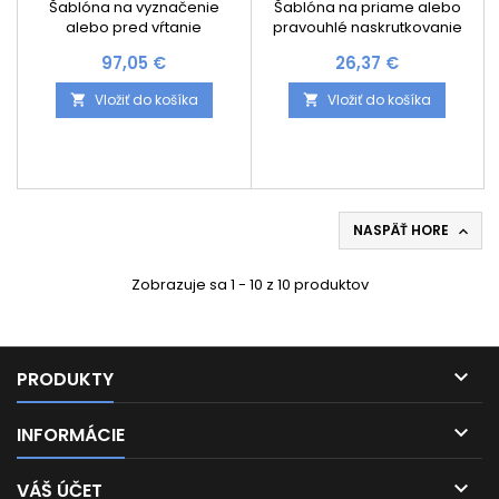
DRŽIAKY RELINGOV A
Šablóna na vyznačenie
Šablóna na priame alebo
CHRBÁTOV BLUM
alebo pred vŕtanie
pravouhlé naskrutkovanie
upevňovacích polôh na
korpusových líšt.
Cena
Cena
97,05 €
26,37 €
upevnenie čela dvierok,
Spracovanie podľa rysky
relingov, držiakov chrbta a
Vložiť do košíka
Vložiť do košíka


dien zásuviek. Nastavenie
zarážok podľa stupnice
NASPÄŤ HORE

Zobrazuje sa 1 - 10 z 10 produktov

PRODUKTY

INFORMÁCIE

VÁŠ ÚČET