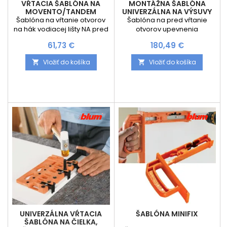
VŔTACIA ŠABLÓNA NA
MONTÁŽNA ŠABLÓNA
MOVENTO/TANDEM
UNIVERZÁLNA NA VÝSUVY
BLUM
Šablóna na vŕtanie otvorov
Šablóna na pred vŕtanie
na hák vodiacej lišty NA pred
otvorov upevnenia
vŕtanie upevňovacích
korpusových líšt Nastavenie
Cena
Cena
61,73 €
180,49 €
otvorov pre spojku
šablóny pomocou stupnice
MOVENTO/TANDEM
Spracovanie podľa rysky
Vložiť do košíka
Vložiť do košíka


UNIVERZÁLNA VŔTACIA
ŠABLÓNA MINIFIX
ŠABLÓNA NA ČIELKA,