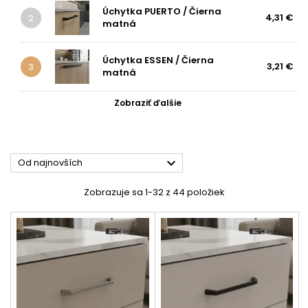
Úchytka PUERTO / Čierna
4,31 €
2
matná
Úchytka ESSEN / Čierna
3,21 €
3
matná
Zobraziť ďalšie

Od najnovších
Zobrazuje sa 1-32 z 44 položiek