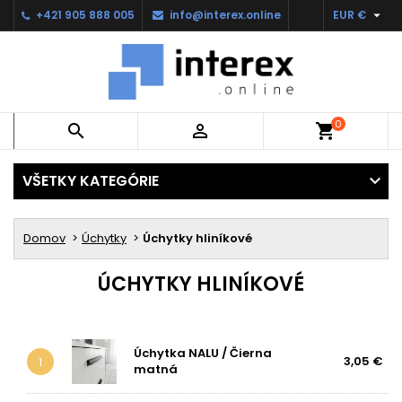

+421 905 888 005
info@interex.online
EUR €
0


shopping_cart
VŠETKY KATEGÓRIE
Domov
Úchytky
Úchytky hliníkové
ÚCHYTKY HLINÍKOVÉ
Úchytka NALU / Čierna
3,05 €
1
matná