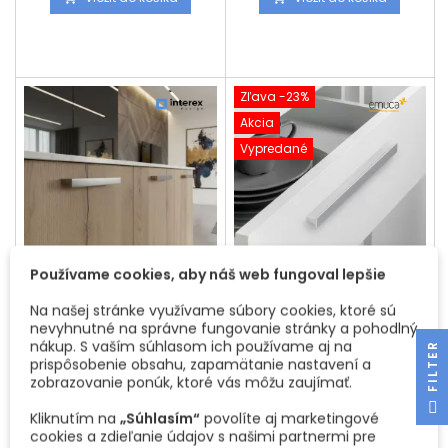
uchyteniu sú súčasťou
hranatému dizajnu pôsobí
produktu.
elegantne a dokonale
zapadne do kuchyne,
kúpeľne, obývačky či
kancelárie. Je vyrobená z
kvalitného hliníka, ktorý
Zľava -23%
zaručuje pevnosť, nízku
Akcia
hmotnosť a dlhú životnosť. 📏
Rozmery (rozteč / celková
Vypredané
dĺžka): 128...
Používame cookies, aby náš web fungoval lepšie
ÚCHYTKA SAXO / NEREZ
ÚCHYTKA DUBLIN / HLINÍK
Na našej stránke využívame súbory cookies, ktoré sú
nevyhnutné na správne fungovanie stránky a pohodlný
Moderná a minimalistická
Úchytka jednoduchých
nákup. S vaším súhlasom ich používame aj na
úchytka SAXO vyrobená z
tvarov vyrobená z hliníku a
R
prispôsobenie obsahu, zapamätanie nastavení a
kvalitného hliníka v
dostupná v rozteči dier 96
Cena
Cena
Základná
4,46 €
2,49 €
3,23 €
zobrazovanie ponúk, ktoré vás môžu zaujímať.
prevedení brúsený nerez
mm. Výška úchytky je 14 mm
predstavuje elegantné
a šírka14 mm.
F
I
L
T
E
cena
Vložiť do košíka
Vložiť do košíka


Kliknutím na
„Súhlasím“
povolíte aj marketingové
riešenie pre kuchyne,
cookies a zdieľanie údajov s našimi partnermi pre
kúpeľne aj nábytok v celom