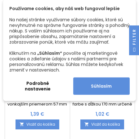
Používame cookies, aby náš web fungoval lepšie
Na našej stránke využívame súbory cookies, ktoré sú
nevyhnutné na správne fungovanie stránky a pohodlný
nákup. S vaším súhlasom ich používame aj na
R
prispôsobenie obsahu, zapamätanie nastavení a
zobrazovanie ponúk, ktoré vás môžu zaujímať.
F
I
L
T
E
Kliknutím na
„Súhlasím“
povolíte aj marketingové
cookies a zdieľanie údajov s našimi partnermi pre
personalizovanú reklamu. Súhlas môžete kedykoľvek
zmeniť v nastaveniach.
Podrobné
Súhlasím
PLASTOVÝ VETRÁK NA
DVEROVÝ PROTIPLECH FAB
nastavenie
DVERE 40 MM / ZLATÁ
/ MOSADZ LAKOVANÁ
Plastový vetrák na dvere s
Protiplech na dvere v niklovej
vonkajším priemerom 57 mm
farbe s dĺžkou 170 mm určené
a vnútorným priemerom 40
na vložky 60,72 a 90 mm
Cena
Cena
1,39 €
1,02 €
mm. Montážny otvor stačí 41
mm . Hĺbka priechodky je 40
Vložiť do košíka
Vložiť do košíka


mm.