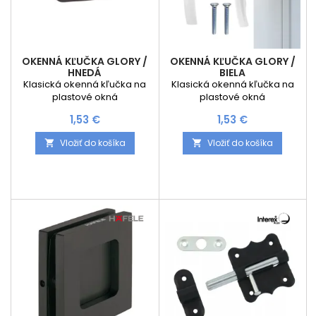
OKENNÁ KĽUČKA GLORY /
OKENNÁ KĽUČKA GLORY /
HNEDÁ
BIELA
Klasická okenná kľučka na
Klasická okenná kľučka na
plastové okná
plastové okná
Cena
Cena
1,53 €
1,53 €
Vložiť do košíka
Vložiť do košíka

