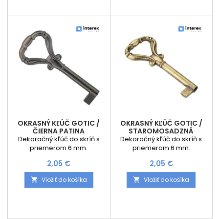
OKRASNÝ KĽÚČ GOTIC /
OKRASNÝ KĽÚČ GOTIC /
ČIERNA PATINA
STAROMOSADZNÁ
Dekoračný kľúč do skríň s
Dekoračný kľúč do skríň s
priemerom 6 mm.
priemerom 6 mm.
Cena
Cena
2,05 €
2,05 €
Vložiť do košíka
Vložiť do košíka

