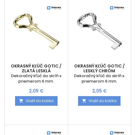
OKRASNÝ KĽÚČ GOTIC /
OKRASNÝ KĽÚČ GOTIC /
ZLATÁ LESKLÁ
LESKLÝ CHRÓM
Dekoračný kľúč do skríň s
Dekoračný kľúč do skríň s
priemerom 6 mm.
priemerom 6 mm.
Cena
Cena
2,05 €
2,05 €
Vložiť do košíka
Vložiť do košíka

