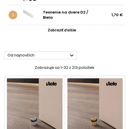
Tesnenie na dvere D2 /
1,70 €
3
Biela
Zobraziť ďalšie

Od najnovších
Zobrazuje sa 1-32 z 213 položiek