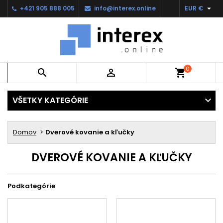

+421 905 888 005
info@interex.online
EUR €
0


shopping_cart
VŠETKY KATEGÓRIE
Domov
Dverové kovanie a kľučky
DVEROVÉ KOVANIE A KĽUČKY
Podkategórie