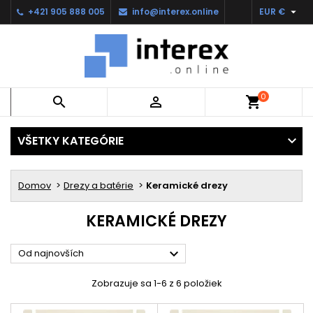

+421 905 888 005
info@interex.online
EUR €
0


shopping_cart
VŠETKY KATEGÓRIE
Domov
Drezy a batérie
Keramické drezy
KERAMICKÉ DREZY

Od najnovších
Zobrazuje sa 1-6 z 6 položiek