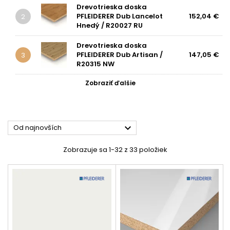
Drevotrieska doska
PFLEIDERER Dub Lancelot
152,04 €
2
Hnedý / R20027 RU
Drevotrieska doska
PFLEIDERER Dub Artisan /
147,05 €
3
R20315 NW
Zobraziť ďalšie

Od najnovších
Zobrazuje sa 1-32 z 33 položiek