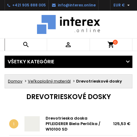

+421 905 888 005
info@interex.online
EUR €
0


shopping_cart
VŠETKY KATEGÓRIE
Domov
Veľkoplošný materiál
Drevotrieskové dosky
DREVOTRIESKOVÉ DOSKY
Drevotrieska doska
PFLEIDERER Biela Perlička /
125,53 €
1
W10100 SD