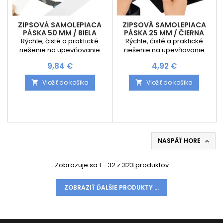
ZIPSOVÁ SAMOLEPIACA
ZIPSOVÁ SAMOLEPIACA
PÁSKA 50 MM / BIELA
PÁSKA 25 MM / ČIERNA
Rýchle, čisté a praktické
Rýchle, čisté a praktické
riešenie na upevňovanie
riešenie na upevňovanie
rôznych predmetov doma, v
rôznych predmetov doma, v
Cena
Cena
9,84 €
4,92 €
kancelárii aj dielni.
kancelárii aj dielni.
Samolepiaci suchý zips v
Samolepiaci suchý zips v
Vložiť do košíka
Vložiť do košíka


univerzálnej bielej farbe
univerzálnej čiernej farbe
poskytuje spoľahlivé a
poskytuje spoľahlivé a
opakovateľné spojenie bez
opakovateľné spojenie bez
nutnosti použitia náradia či
nutnosti použitia náradia či
poškodzovania povrchu.
poškodzovania povrchu.
Hlavné výhody produktu: ✅
Hlavné výhody produktu: ✅
Silné samolepiace lepidlo –
Silné samolepiace lepidlo –
NASPÄŤ HORE

pevne drží na plastových,
pevne drží na plastových,
sklenených, kovových aj...
sklenených, kovových aj...
Zobrazuje sa 1 - 32 z 323 produktov
ZOBRAZIŤ ĎALŠIE PRODUKTY ...