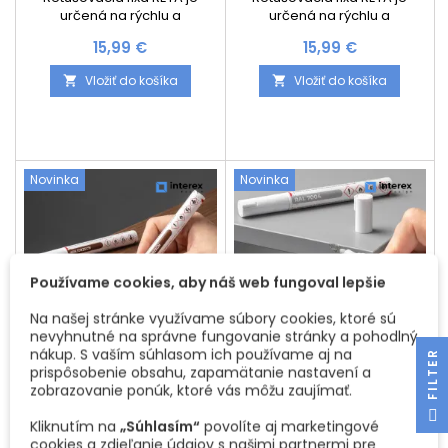
určená na rýchlu a
určená na rýchlu a
jednoduchú opravu
jednoduchú opravu
Cena
Cena
15,99 €
15,99 €
drobných poškodení nábytku
drobných poškodení nábytku
a drevených povrchov.
a drevených povrchov.
Vložiť do košíka
Vložiť do košíka


Účinne zakrýva škrabance,
Účinne zakrýva škrabance,
odreniny, malé praskliny a
odreniny, malé praskliny a
poškodené hrany na
poškodené hrany na
laminovaných doskách,
laminovaných doskách,
dreve, fóliách či dyhe. Vďaka
dreve, fóliách či dyhe. Vďaka
aktivačnému hrotu je
aktivačnému hrotu je
Novinka
Novinka
aplikácia veľmi jednoduchá
aplikácia veľmi jednoduchá
a presná. Farba rýchlo schne,
a presná. Farba rýchlo schne,
po vytvrdnutí je odolná voči
po vytvrdnutí je odolná voči
vode, oderu aj...
vode,...
Používame cookies, aby náš web fungoval lepšie
Na našej stránke využívame súbory cookies, ktoré sú
nevyhnutné na správne fungovanie stránky a pohodlný
nákup. S vaším súhlasom ich používame aj na
R
prispôsobenie obsahu, zapamätanie nastavení a
RETUŠOVACIA FIXA NA
RETUŠOVACIA FIXA NA
zobrazovanie ponúk, ktoré vás môžu zaujímať.
NÁBYTOK RETA 12ML /
NÁBYTOK RETA 12ML / SIVÁ
F
I
L
T
E
ORECH TMAVÝ
RAL 7004
Retušovacia fixa RETA je
Retušovacia fixa RETA je
Kliknutím na
„Súhlasím“
povolíte aj marketingové
určená na rýchlu a
určená na rýchlu a
cookies a zdieľanie údajov s našimi partnermi pre