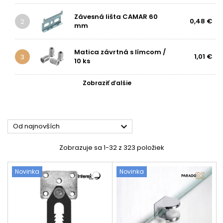
Závesná lišta CAMAR 60
0,48 €
2
mm
Matica závrtná s límcom /
1,01 €
3
10 ks
Zobraziť ďalšie

Od najnovších
Zobrazuje sa 1-32 z 323 položiek
Novinka
Novinka