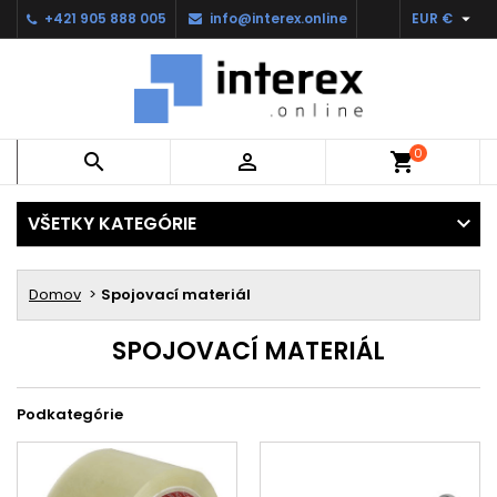

+421 905 888 005
info@interex.online
EUR €
0


shopping_cart
VŠETKY KATEGÓRIE
Domov
Spojovací materiál
SPOJOVACÍ MATERIÁL
Podkategórie