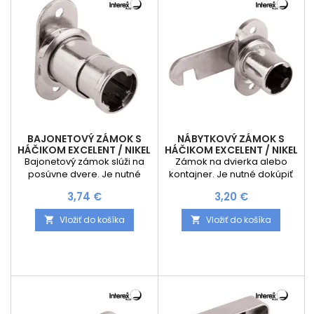
BAJONETOVÝ ZÁMOK S
NÁBYTKOVÝ ZÁMOK S
HÁČIKOM EXCELENT / NIKEL
HÁČIKOM EXCELENT / NIKEL
Bajonetový zámok slúži na
Zámok na dvierka alebo
posúvne dvere. Je nutné
kontajner. Je nutné dokúpiť
dokúpiť vložku podľa
vložku podľa potreby.
Cena
Cena
3,74 €
3,20 €
potreby. Výhodou
Výhodou vymeniteľnej vložky
vymeniteľnej vložky je
je možnosť výberu na jeden
Vložiť do košíka
Vložiť do košíka


možnosť výberu na jeden
kľúč alebo generálneho
kľúč alebo generálneho
kľúča.
kľúča.