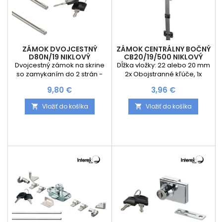
ZÁMOK DVOJCESTNÝ
ZÁMOK CENTRÁLNY BOČNÝ
D80N/19 NIKLOVÝ
CB20/19/500 NIKLOVÝ
Dvojcestný zámok na skrine
Dĺžka vložky: 22 alebo 20 mm
so zamykaním do 2 strán -
2x Obojstranné kľúče, 1x
hore a dole. Na výber sú 2
Hliníková tyč 500 mm, 2x
Cena
Cena
9,80 €
3,96 €
varianty a to podľa dĺžky
Príchytka tyče - P 20, 1x
potrebnej tyče 1000 mm
Rozeta, 3x Nastaviteľné
Vložiť do košíka
Vložiť do košíka


alebo 1200 mm. V balení sa
blokovacie kolíky 11 mm - P 21
nachádzajú 2 takéto tyče ,
zámok , rozeta a 2 kľúče +
príslušenstvo na uchytenie