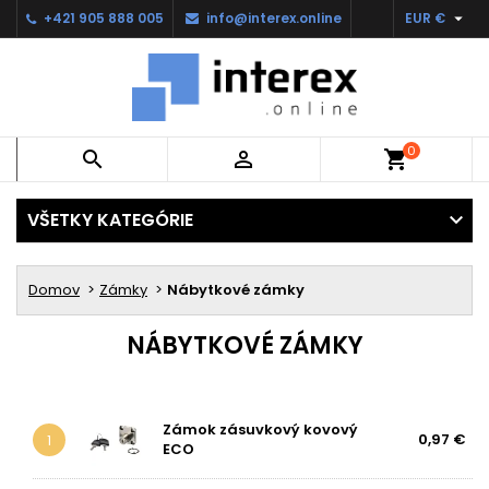

+421 905 888 005
info@interex.online
EUR €
0


shopping_cart
VŠETKY KATEGÓRIE
Domov
Zámky
Nábytkové zámky
NÁBYTKOVÉ ZÁMKY
Zámok zásuvkový kovový
0,97 €
1
ECO