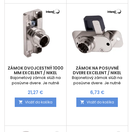
ZÁMOK DVOJCESTNÝ 1000
ZÁMOK NA POSUVNÉ
MM EXCELENT / NIKEL
DVERE EXCELENT / NIKEL
Bajonetový zámok slúži na
Bajonetový zámok slúži na
posúvne dvere. Je nutné
posúvne dvere. Je nutné
dokúpiť vložku podľa
dokúpiť vložku podľa
Cena
Cena
21,27 €
6,73 €
potreby. Výhodou
potreby. Výhodou
vymeniteľnej vložky je
vymeniteľnej vložky je
Vložiť do košíka
Vložiť do košíka


možnosť výberu na jeden
možnosť výberu na jeden
kľúč alebo generálneho
kľúč alebo generálneho
kľúča.
kľúča.