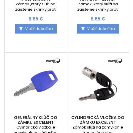
Zámok ,ktorý slúži na
Zámok ,ktorý slúži na
zaistenie skrinky proti
zaistenie skrinky proti
otvoreniu. Ideálne použite do
otvoreniu. Ideálne použite do
Cena
Cena
8,65 €
8,65 €
karavanov alebo prívesov.
karavanov alebo prívesov.
Obsahuje aj proti kus na
Obsahuje aj proti kus na
Vložiť do košíka
Vložiť do košíka


zaistenie
zaistenie
GENERÁLNY KĽÚČ DO
CYLINDRICKÁ VLOŽKA DO
ZÁMKU EXCELENT
ZÁMKU EXCELENT
Cylindrická vložka je
Zámok slúži na zamykanie
nevyhnutnou súčasťou
kancelárskeho