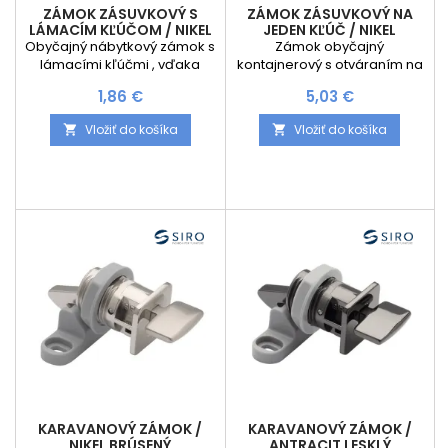
ZÁMOK ZÁSUVKOVÝ S
ZÁMOK ZÁSUVKOVÝ NA
LÁMACÍM KĽÚČOM / NIKEL
JEDEN KĽÚČ / NIKEL
Obyčajný nábytkový zámok s
Zámok obyčajný
lámacími kľúčmi , vďaka
kontajnerový s otváraním na
čomu kľúče počas
jeden kľúč. Znamená , že
Cena
Cena
1,86 €
5,03 €
používania nezavadzajú a v
všetky zámky , ktoré si kúpite
zlomenej pozícií môžu byť v
bude možné otvárať
Vložiť do košíka
Vložiť do košíka


zámku uchytené.
navzájom s jedným kľúčom
KARAVANOVÝ ZÁMOK /
KARAVANOVÝ ZÁMOK /
NIKEL BRÚSENÝ
ANTRACIT LESKLÝ