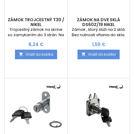
ZÁMOK TROJCESTNÝ T30 /
ZÁMOK NA DVE SKLÁ
NIKEL
DS60Z/19 NIKEL
Trojcestný zámok na skrine
Zámok , ktorý slúži na 2 sklá.
so zamykaním do 3 strán. Na
Bez nutnosti vŕtania do skla.
výber sú 2 varianty a to
Cena
Cena
8,24 €
1,59 €
podľa dĺžky potrebnej tyče
1000 mm alebo 1200 mm. V
Vložiť do košíka
Vložiť do košíka


balení sa nachádzajú 2
takéto tyče , zámok , rozeta a
2 kľúče + príslušenstvo na
uchytenie