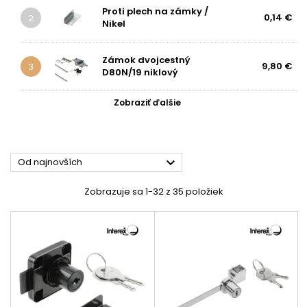
Proti plech na zámky /
0,14 €
2
Nikel
Zámok dvojcestný
9,80 €
3
D80N/19 niklový
Zobraziť ďalšie

Od najnovších
Zobrazuje sa 1-32 z 35 položiek