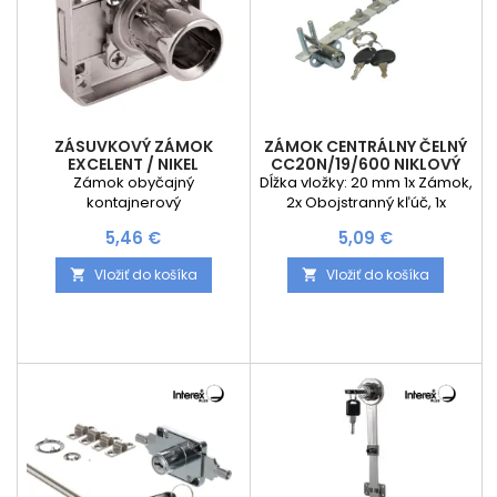
ZÁSUVKOVÝ ZÁMOK
ZÁMOK CENTRÁLNY ČELNÝ
EXCELENT / NIKEL
CC20N/19/600 NIKLOVÝ
Zámok obyčajný
Dĺžka vložky: 20 mm 1x Zámok,
kontajnerový
2x Obojstranný kľúč, 1x
Hliníková tyč 600 mm, 2x
Cena
Cena
5,46 €
5,09 €
Príchytky tyče - P 20, 1x
Rozeta, 3x Nastaviteľné
Vložiť do košíka
Vložiť do košíka


blokovacie kolíky - P 21