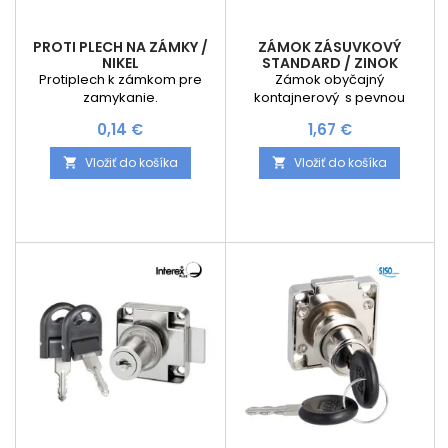
PROTI PLECH NA ZÁMKY /
ZÁMOK ZÁSUVKOVÝ
NIKEL
STANDARD / ZINOK
Protiplech k zámkom pre
Zámok obyčajný
zamykanie.
kontajnerový s pevnou
vložkou. Rozmer zámku je
Cena
Cena
0,14 €
1,67 €
40x40 mm a dĺžka
cylindrickej vložky je 22 mm.
Vložiť do košíka
Vložiť do košíka


Sada obsahuje zámok , 2ks
kľúčov a rozetu.