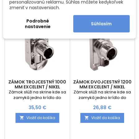
personalizovanú reklamu. Súhlas môžete kedykoľvek
kľúča.
potreby. Výhodou
zmeniť v nastaveniach.
vymeniteľnej vložky je
možnosť výberu na jeden
kľúč alebo generálneho
Podrobné
Súhlasím
kľúča.
nastavenie
ZÁMOK TROJCESTNÝ 1000
ZÁMOK DVOJCESTNÝ 1200
MM EXCELENT / NIKEL
MM EXCELENT / NIKEL
Zámok slúži na skrine kde sa
Zámok slúži na skrine kde sa
zamyká jedno krídlo do
zamyká jedno krídlo do
hornej a spodnej časti
hornej a spodnej časti
Cena
Cena
35,50 €
26,88 €
korpusu. Je nutné dokúpiť
korpusu. Je nutné dokúpiť
vložku podľa potreby.
vložku podľa potreby.
Vložiť do košíka
Vložiť do košíka


Výhodou vymeniteľnej vložky
Výhodou vymeniteľnej vložky
je možnosť výberu na jeden
je možnosť výberu na jeden
kľúč alebo generálneho
kľúč alebo generálneho
kľúča.
kľúča.