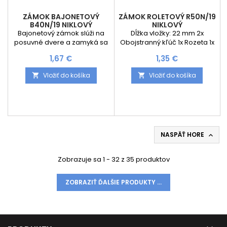
ZÁMOK BAJONETOVÝ
ZÁMOK ROLETOVÝ R50N/19
B40N/19 NIKLOVÝ
NIKLOVÝ
Bajonetový zámok slúži na
Dĺžka vložky: 22 mm 2x
posuvné dvere a zamyká sa
Obojstranný kľúč 1x Rozeta 1x
stlačením.
Protiplech - PO 3
Cena
Cena
1,67 €
1,35 €
Vložiť do košíka
Vložiť do košíka


NASPÄŤ HORE

Zobrazuje sa 1 - 32 z 35 produktov
ZOBRAZIŤ ĎALŠIE PRODUKTY ...