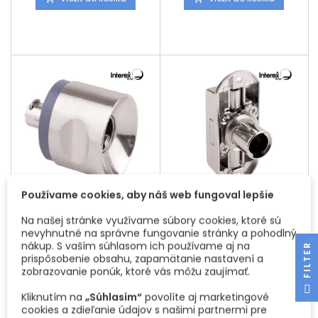
je možnosť výberu na jeden
je možnosť výberu na jeden
kľúč alebo generálneho
kľúč alebo generálneho
kľúča.
kľúča.
Používame cookies, aby náš web fungoval lepšie
KNOPKA SO ZÁMKOM
ZÁMOK TROJCESTNÝ 1200
Na našej stránke využívame súbory cookies, ktoré sú
EXCELENT / NIKEL
MM EXCELENT / NIKEL
nevyhnutné na správne fungovanie stránky a pohodlný
Bajonetový zámok slúži na
Zámok slúži na skrine kde sa
nákup. S vaším súhlasom ich používame aj na
posúvne dvere. Je nutné
zamykajú obe krídla dverí.
R
prispôsobenie obsahu, zapamätanie nastavení a
dokúpiť vložku podľa
Zámok zamyká do druhých
Cena
Cena
9,20 €
38,20 €
zobrazovanie ponúk, ktoré vás môžu zaujímať.
potreby. Výhodou
dverí a do vrchu a spodku
vymeniteľnej vložky je
skrinky. Súčasťou sú 2ks tyčí v
F
I
L
T
E
Vložiť do košíka
Vložiť do košíka


Kliknutím na
„Súhlasím“
povolíte aj marketingové
možnosť výberu na jeden
dĺžke 1000 mm každá. Je
cookies a zdieľanie údajov s našimi partnermi pre
kľúč alebo generálneho
nutné dokúpiť vložku podľa