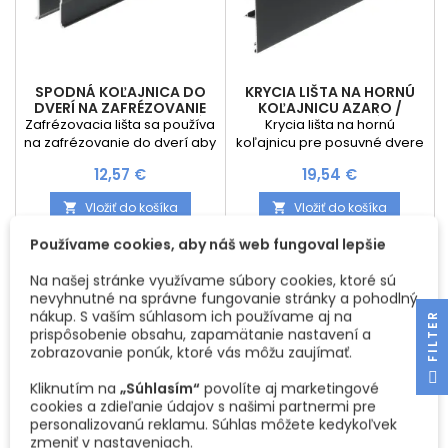
SPODNÁ KOĽAJNICA DO
KRYCIA LIŠTA NA HORNÚ
DVERÍ NA ZAFRÉZOVANIE
KOĽAJNICU AZARO /
AZARO / ČIERNA MATNÁ
ČIERNA MATNÁ
Zafrézovacia lišta sa používa
Krycia lišta na hornú
na zafrézovanie do dverí aby
koľajnicu pre posuvné dvere
v nej mohol chodiť spodný
AZARO dostupná v dĺžke
Cena
Cena
12,57 €
19,54 €
istiaci vozík systému AZARO a
2000 mm. Lišta sa montuje
je dostupná v dĺžke 2000
nacvaknutím na hornú
Vložiť do košíka
Vložiť do košíka


mm.
koľajnicu a vďaka jej použitiu
nie sú vidieť kolieska na
Používame cookies, aby náš web fungoval lepšie
dverách.
Na našej stránke využívame súbory cookies, ktoré sú
nevyhnutné na správne fungovanie stránky a pohodlný
nákup. S vaším súhlasom ich používame aj na
R
prispôsobenie obsahu, zapamätanie nastavení a
zobrazovanie ponúk, ktoré vás môžu zaujímať.
F
I
L
T
E
Kliknutím na
„Súhlasím“
povolíte aj marketingové
cookies a zdieľanie údajov s našimi partnermi pre
personalizovanú reklamu. Súhlas môžete kedykoľvek
zmeniť v nastaveniach.