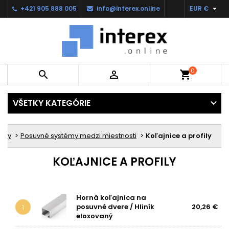

+421 905 888 005
info@interex.online
EUR €
0


shopping_cart
VŠETKY KATEGÓRIE
émy
Posuvné systémy medzi miestnosti
Koľajnice a profily
KOĽAJNICE A PROFILY
Horná koľajnica na
posuvné dvere / Hliník
20,26 €
1
eloxovaný