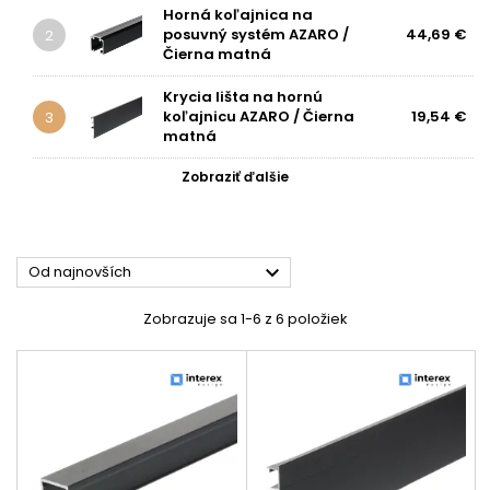
Horná koľajnica na
posuvný systém AZARO /
44,69 €
2
Čierna matná
Krycia lišta na hornú
koľajnicu AZARO / Čierna
19,54 €
3
matná
Zobraziť ďalšie

Od najnovších
Zobrazuje sa 1-6 z 6 položiek