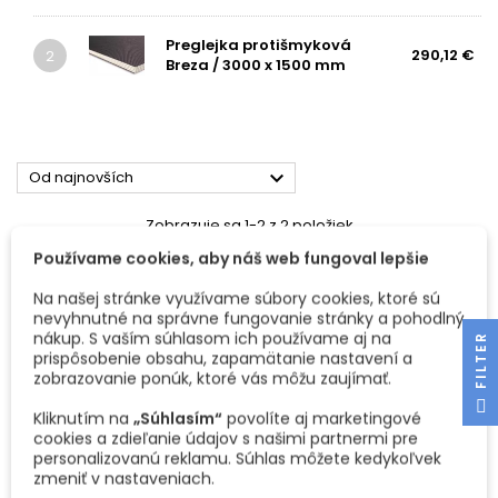
Preglejka protišmyková
290,12 €
2
Breza / 3000 x 1500 mm

Od najnovších
Zobrazuje sa 1-2 z 2 položiek
Používame cookies, aby náš web fungoval lepšie
Na našej stránke využívame súbory cookies, ktoré sú
nevyhnutné na správne fungovanie stránky a pohodlný
nákup. S vaším súhlasom ich používame aj na
R
prispôsobenie obsahu, zapamätanie nastavení a
zobrazovanie ponúk, ktoré vás môžu zaujímať.
F
I
L
T
E
Kliknutím na
„Súhlasím“
povolíte aj marketingové
cookies a zdieľanie údajov s našimi partnermi pre
personalizovanú reklamu. Súhlas môžete kedykoľvek
zmeniť v nastaveniach.