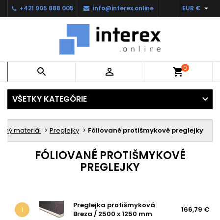

+421 905 888 005
info@interex.online
EUR €
0


shopping_cart
VŠETKY KATEGÓRIE
šný materiál
Preglejky
Fóliované protišmykové preglejky
FÓLIOVANÉ PROTIŠMYKOVÉ
PREGLEJKY
Preglejka protišmyková
166,79 €
1
Breza / 2500 x 1250 mm