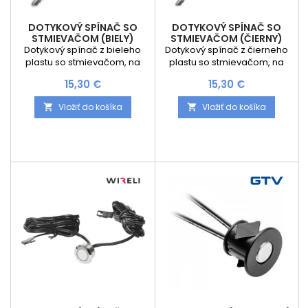
DOTYKOVÝ SPÍNAČ SO
DOTYKOVÝ SPÍNAČ SO
STMIEVAČOM (BIELY)
STMIEVAČOM (ČIERNY)
Dotykový spínač z bieleho
Dotykový spínač z čierneho
plastu so stmievačom, na
plastu so stmievačom, na
zavŕtanie do korpusu.
zavŕtanie do korpusu.
Cena
Cena
15,30 €
15,30 €
Vložiť do košíka
Vložiť do košíka

