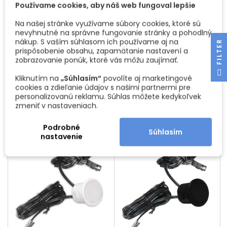
Používame cookies, aby náš web fungoval lepšie
Na našej stránke využívame súbory cookies, ktoré sú
nevyhnutné na správne fungovanie stránky a pohodlný
DVEROVÝ SENZOR NA
DVEROVÝ SENZOR NA
nákup. S vaším súhlasom ich používame aj na
R
ZAPUSTENIE AJ MONTÁŽ
ZAPUSTENIE AJ MONTÁŽ
prispôsobenie obsahu, zapamätanie nastavení a
NA POVRCH 12/24V ,60W /
NA POVRCH 12/24V ,60W /
Senzor dverí -
Senzor dverí -
zobrazovanie ponúk, ktoré vás môžu zaujímať.
BIELY
ČIERNY
zapnutie/vypnutie osvetlenia
zapnutie/vypnutie osvetlenia
F
I
L
T
E
pri otvorení dverí. Zapustená
pri otvorení dverí. Zapustená
Cena
Cena
Kliknutím na
11,64 €
„Súhlasím“
povolíte aj marketingové
11,64 €
inštalácia alebo na povrch
inštalácia alebo na povrch
cookies a zdieľanie údajov s našimi partnermi pre
(pomocou držiaka). Dosah
(pomocou držiaka). Dosah
Vložiť do košíka
Vložiť do košíka
personalizovanú reklamu. Súhlas môžete kedykoľvek


(cca 6 cm) je ovplyvnený
(cca 6 cm) je ovplyvnený
zmeniť v nastaveniach.
farbou dverí, tmavé matné
farbou dverí, tmavé matné
dekory majú nízku odrazivosť
dekory majú nízku odrazivosť
a znižujú dosah. Káble s
a znižujú dosah. Káble s
Podrobné
Súhlasím
dĺžkou 1 m s konektormi MINI
dĺžkou 1 m s konektormi MINI
nastavenie
na jednoduché pripojenie.
na jednoduché pripojenie.