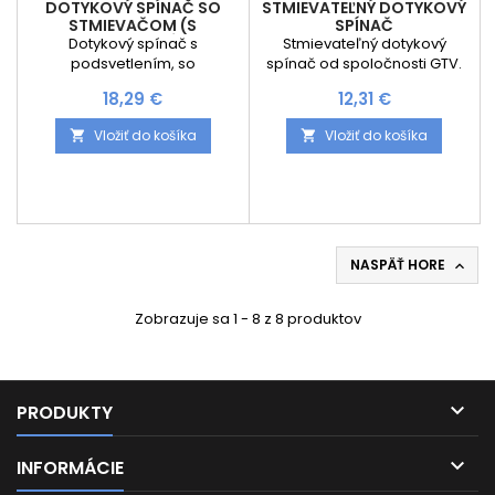
DOTYKOVÝ SPÍNAČ SO
STMIEVATEĽNÝ DOTYKOVÝ
STMIEVAČOM (S
SPÍNAČ
PODSVETLENÍM)
Dotykový spínač s
Stmievateľný dotykový
podsvetlením, so
spínač od spoločnosti GTV.
stmievačom, na zavŕtanie do
Cena
Cena
18,29 €
12,31 €
korpusu.
Vložiť do košíka
Vložiť do košíka


NASPÄŤ HORE

Zobrazuje sa 1 - 8 z 8 produktov

PRODUKTY

INFORMÁCIE