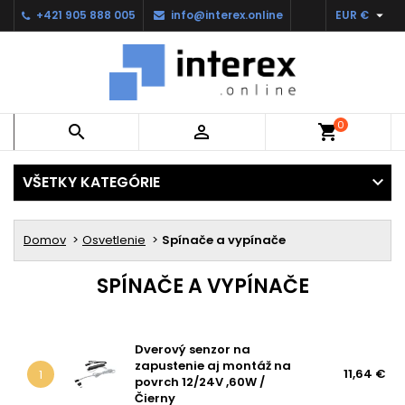

+421 905 888 005
info@interex.online
EUR €
0


shopping_cart
VŠETKY KATEGÓRIE
Domov
Osvetlenie
Spínače a vypínače
SPÍNAČE A VYPÍNAČE
Dverový senzor na
zapustenie aj montáž na
11,64 €
1
povrch 12/24V ,60W /
Čierny