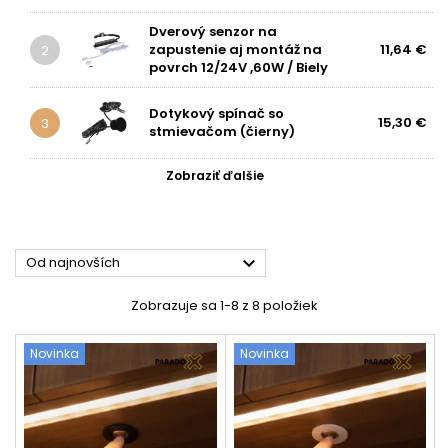
Dverový senzor na
zapustenie aj montáž na
11,64 €
2
povrch 12/24V ,60W / Biely
Dotykový spínač so
15,30 €
3
stmievačom (čierny)
Zobraziť ďalšie

Od najnovších
Zobrazuje sa 1-8 z 8 položiek
Novinka
Novinka