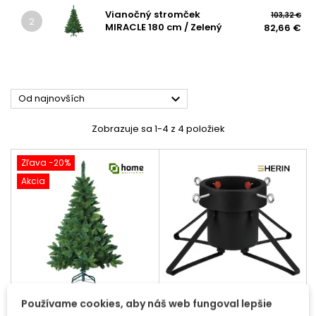
Vianočný stromček
103,32 €
2
MIRACLE 180 cm / Zelený
82,66 €

Od najnovších
Zobrazuje sa 1-4 z 4 položiek
Zľava -20%
Akcia
Používame cookies, aby náš web fungoval lepšie
VIANOČNÝ STROMČEK
STOJAN NA VIANOČNÝ
MIRACLE 180 CM / ZELENÝ
STROMČEK ELENOR /