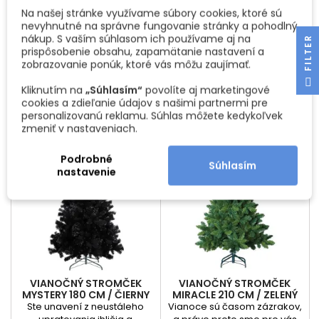
ČIERNA MATNÁ
Vianoce sú časom zázrakov,
Vianočný čas je o radosti,
Na našej stránke využívame súbory cookies, ktoré sú
a práve preto sme pre vás
rodinnej pohode a nádherne
nevyhnutné na správne fungovanie stránky a pohodlný
pripravili Vianočný stromček
ozdobenom domove, ktorý v
nákup. S vaším súhlasom ich používame aj na
R
Cena
Základná
Cena
82,66 €
20,66 €
103,32 €
MIRACLE 180 cm v zelenej
sebe nesie tú pravú
prispôsobenie obsahu, zapamätanie nastavení a
farbe. Tento umelý stromček
atmosféru sviatkov. Hlavnou
cena
zobrazovanie ponúk, ktoré vás môžu zaujímať.
Vložiť do košíka
Vložiť do košíka


nie je len obyčajným
hviezdou vášho interiéru je
F
I
L
T
E
doplnkom vašich
bezpochyby vianočný
Kliknutím na
„Súhlasím“
povolíte aj marketingové
sviatočných dekorácií, ale
stromček. Avšak, ako zaistiť,
cookies a zdieľanie údajov s našimi partnermi pre
skutočným majstrovským
aby váš stromček vyzeral
personalizovanú reklamu. Súhlas môžete kedykoľvek
dielom, ktoré prináša do
nielen krásne, ale aby stál
zmeniť v nastaveniach.
vašej domácnosti nádych
pevne a bezpečne počas
Zľava -20%
Zľava -35%
elegancie a udržateľnej
celého obdobia Vianoc?
Podrobné
Akcia
Akcia
krásy. Prečo si vybrať
Predstavujeme vám Stojan
Súhlasím
nastavenie
Vianočný stromček MIRACLE?
na vianočný stromček
Ekologická...
ELENOR...
VIANOČNÝ STROMČEK
VIANOČNÝ STROMČEK
MYSTERY 180 CM / ČIERNY
MIRACLE 210 CM / ZELENÝ
Ste unavení z neustáleho
Vianoce sú časom zázrakov,