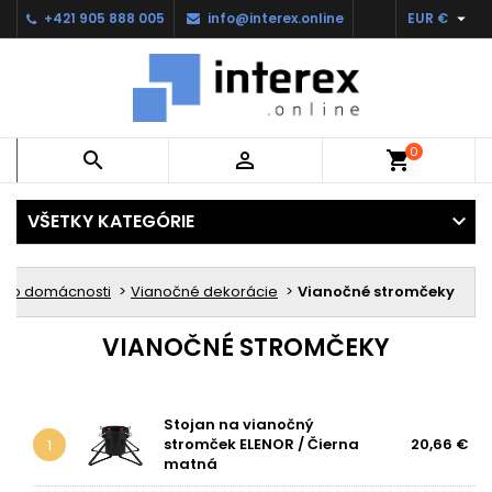

+421 905 888 005
info@interex.online
EUR €
0


shopping_cart
VŠETKY KATEGÓRIE
y do domácnosti
Vianočné dekorácie
Vianočné stromčeky
VIANOČNÉ STROMČEKY
Stojan na vianočný
stromček ELENOR / Čierna
20,66 €
1
matná