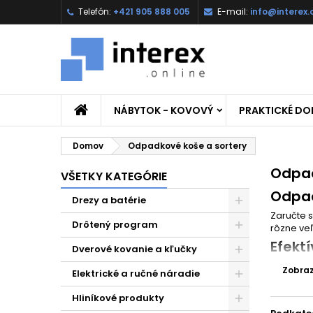
Telefón:
+421 905 888 005
E-mail:
info@interex.
NÁBYTOK - KOVOVÝ
PRAKTICKÉ D
Domov
Odpadkové koše a sortery
Odpad
VŠETKY KATEGÓRIE
Odpad
Drezy a batérie
Zaručte s
Drôtený program
rôzne veľ
Efekt
Dverové kovanie a kľučky
S našimi
Zobrazi
Elektrické a ručné náradie
presné tr
Spoje
Hliníkové produkty