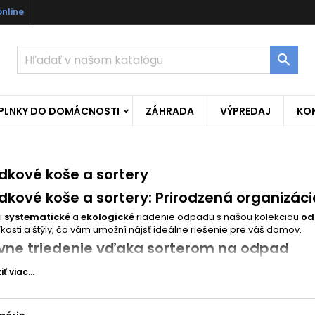
online

OPLNKY DO DOMÁCNOSTI
ZÁHRADA
VÝPREDAJ
KO
kové koše a sortery
kové koše a sortery: Prirodzená organizác
i
systematické
a
ekologické
riadenie odpadu s našou kolekciou
od
kosti a štýly, čo vám umožní nájsť ideálne riešenie pre váš domov.
ívne triedenie vďaka sorterom na odpad
košmi do zásuviek
bude
triedenie
jednoduchšie ako kedykoľvek pred
ť viac...
iedenie rôznych druhov odpadu, či už ide o plast, papier, sklo alebo 
nie funkčnosti a elegancie