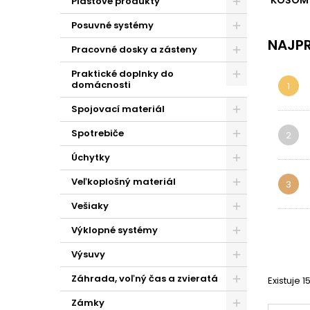
KOŠOM 
Plastové produkty
Posuvné systémy
NAJPR
Pracovné dosky a zásteny
Praktické doplnky do
domácnosti
1
Spojovací materiál
Spotrebiče
2
Úchytky
Veľkoplošný materiál
3
Vešiaky
Výklopné systémy
Výsuvy
Záhrada, voľný čas a zvieratá
Existuje 
Zámky