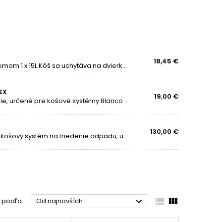
18,45 €
Elegantný a moderný odpadkový kôš na dvierka s objemom 1 x 15L Kôš sa uchytáva na dvierka a pri otvorení dvierok sa kôš otvorí. Balenie obsahuje aj šablónu na montáž V popise nájdete montážne video. Montážny návod a šablónu nájdete v prílohe vo...
EX
19,00 €
Blanco Movex je praktické a hygienické nožné ovládanie, určené pre košové systémy Blanco Select a všetky výsuvné dvierka kuchynských skriniek. Umožňuje pohodlné otváranie dvierok bez použitia rúk, čo oceníte najmä pri varení alebo manipulácii s...
130,00 €
Blanco Flexon II 60/2 je praktický a kapacitne vyvážený košový systém na triedenie odpadu, určený na zabudovanie do spodných kuchynských skriniek so zásuvkou. Kombinácia nádob 1 × 30 l a 1 × 19 l umožňuje prehľadné a efektívne triedenie odpadu v...



ť podľa:
Od najnovších