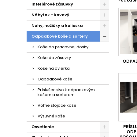
Podkate
Naše
odp
Interiérové zásuvky
kvalitné
S našou 
Nábytok - kovový
Od kompa
stojace 
Nohy, nožičky a kolieska
napríkla
Odpadkové koše a sortery
Recyk
Koše do pracovnej dosky
Naše prod
odpadko
Koše do zásuvky
Odpad
ODPAD
Koše na dvierka
Naše odpa
do riaden
Odpadkové koše
Príslušenstvo k odpadkovým
košom a sorterom
Voľne stojace koše
Výsuvné koše
PRÍSL
Osvetlenie
ODP