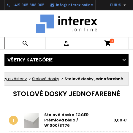

+421 905 888 005
info@interex.online
EUR €
0


shopping_cart
VŠETKY KATEGÓRIE
sky a zásteny
Stolové dosky
Stolové dosky jednofarebné
STOLOVÉ DOSKY JEDNOFAREBNÉ
Stolová doska EGGER
Prémiová biela /
0,00 €
1
W1000/ST76