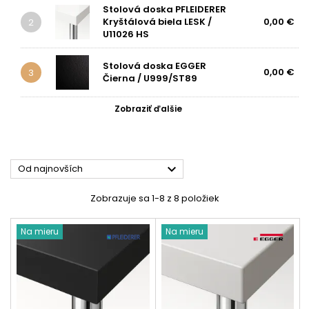
Stolová doska PFLEIDERER
Kryštálová biela LESK /
0,00 €
2
U11026 HS
Stolová doska EGGER
0,00 €
3
Čierna / U999/ST89
Zobraziť ďalšie

Od najnovších
Zobrazuje sa 1-8 z 8 položiek
Na mieru
Na mieru