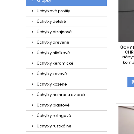
Knopky
Úchytkové profily
Úchytky detské
Úchytky dizajnové
Úchytky drevené
ÚCHYT
CHR
Úchytky hliníkové
Nábyt
kombi
Úchytky keramické
biela 
doplnko
Úchytky kovové
nadčas
Je
Úchytky kožené
kera
Úchytky na hranu dvierok
spo
oce
Úchytky plastové
chr
vytvá
Úchytky relingové
ktorý 
rust
Úchytky rustikálne
prove