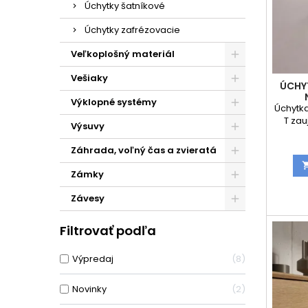
Úchytky šatníkové
Úchytky zafrézovacie
Veľkoplošný materiál
Vešiaky
ÚCHY
Výklopné systémy
Úchytka
T zau
Výsuvy
diz
br
Záhrada, voľný čas a zvieratá
povrch
čistým 
Zámky
do 
kú
Závesy
kanc
Kvalit
Filtrovať podľa
zabezpe
dlhú 
uchope
Výpredaj
8
pou
Novinky
2