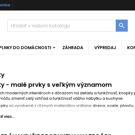
online

OPLNKY DO DOMÁCNOSTI
ZÁHRADA
VÝPREDAJ
KO
ky
y - malé prvky s veľkým významom
ch moderných interiéroch s dôrazom na detaily a funkčnosť, knopky 
môžu zmeniť celý vzhľad a funkčnosť vášho nábytku a kuchyne.
opky
sú vyrobené z rôznych materiálov vrátane
dreva
,
ocele
,
plastu
sú určené a aký štýl chcete dosiahnuť vo vašom interiéri. Kvalitné kn
ajú k funkčnosti a nezameniteľnému vzhľadu nábytku.
ť viac...
knopiek v našej ponuke
 e-shope nájdete rôzne druhy knopiek, vrátane
knopiek na kuchyn