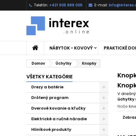
Telefón:
+421 905 888 005
E-mail:
info@interex.
NÁBYTOK - KOVOVÝ
PRAKTICKÉ D
Domov
Úchytky
Knopky
Knop
VŠETKY KATEGÓRIE
Knopk
Drezy a batérie
V dnešný
Drôtený program
úchytky
Naše
kn
Dverové kovanie a kľučky
aký účel 
prispiev
Zobrazi
Elektrické a ručné náradie
Typy 
Hliníkové produkty
Na našom