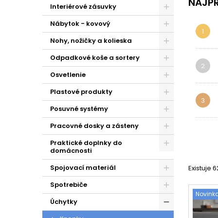
NAJPR
má svoje 
Interiérové zásuvky
nábytok d
Nábytok - kovový
💡 Údr
1
Starostl
Nohy, nožičky a kolieska
prostried
Odpadkové koše a sortery
✅ Výh
2
Osvetlenie
Výhody po
prístup
k
Plastové produkty
Širok
3
Posuvné systémy
Okrem kn
drevené
.
Pracovné dosky a zásteny
Knopky sú
vaše potr
Praktické doplnky do
domácnosti
Spojovací materiál
Existuje 
Spotrebiče
Novink
Úchytky