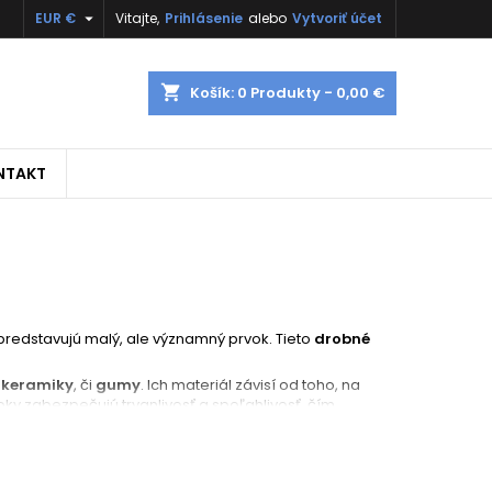

EUR €
Vitajte,
Prihlásenie
alebo
Vytvoriť účet
shopping_cart
Košík:
0
Produkty - 0,00 €
NTAKT
predstavujú malý, ale významný prvok. Tieto
drobné
,
keramiky
, či
gumy
. Ich materiál závisí od toho, na
opky zabezpečujú trvanlivosť a spoľahlivosť, čím
skú linku
, či
knopiek na nábytok
. Každý typ knopky