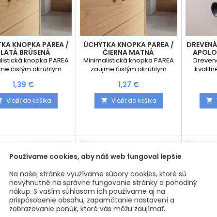
KA KNOPKA PAREA /
ÚCHYTKA KNOPKA PAREA /
DREVENÁ
ZLATÁ BRÚSENÁ
ČIERNA MATNÁ
APOLO
listická knopka PAREA
Minimalistická knopka PAREA
Dreven
me čistým okrúhlym
zaujme čistým okrúhlym
kvalit
ajnom a elegantnou
dizajnom a elegantnou
svojim or
Cena
Cena
1,39 €
1,27 €
ou zlatou povrchovou
čiernou matnou povrchovou
tvar
úpravou. Vďaka
úpravou. Vďaka
minimal
Vložiť do košíka
Vložiť do košíka



asovému vzhľadu sa
nadčasovému vzhľadu sa
Čierna
e hodí do moderných
výborne hodí do moderných
úprav
, kúpeľní, šatníkov aj
kuchýň, kúpeľní, šatníkov aj
elega
ého nábytku. Kvalitné
kancelárskeho nábytku.
charakt
 vyhotovenie zaručuje
Kvalitné kovové vyhotovenie
výborne 
životnosť a príjemné
zaručuje dlhú životnosť a
in
Používame cookies, aby náš web fungoval lepšie
nie pri každodennom
príjemné uchopenie pri
škandin
ní. Vlastnosti Moderný
každodennom používaní.
Úchytka 
Na našej stránke využívame súbory cookies, ktoré sú
minimalistický...
Vlastnosti Moderný
aj zásu
nevyhnutné na správne fungovanie stránky a pohodlný
minimalistický dizajn...
nákup. S vaším súhlasom ich používame aj na
prispôsobenie obsahu, zapamätanie nastavení a
zobrazovanie ponúk, ktoré vás môžu zaujímať.