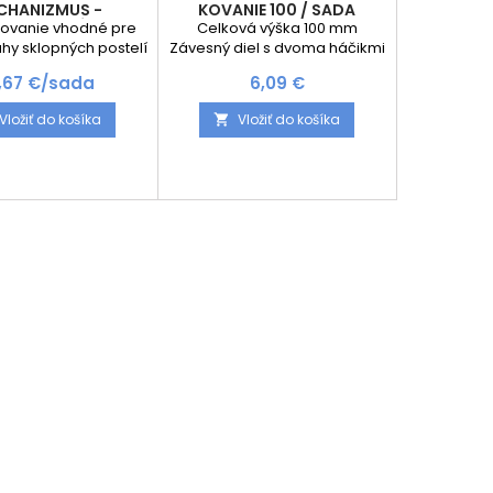
CHANIZMUS -
KOVANIE 100 / SADA
ANIE NA ŠÍRKU /
kovanie vhodné pre
Celková výška 100 mm
SADA
uhy sklopných postelí
Závesný diel s dvoma háčikmi
m priestorom. Otvory
vhodný zvlásť pre úzke
ena
Cena
5,67 €/sada
6,09 €
ú zapustené. Pružina
bočnice postele Oceľ
202x60. Menší zdvyh
pasivovaná na modro
Vložiť do košíka
Vložiť do košíka

e priečne - na šírku
 úprava: galvanický
zinok