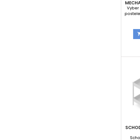
MECHA
Vyber 
postele
obje
doob
mechani
SCHOD
Scho