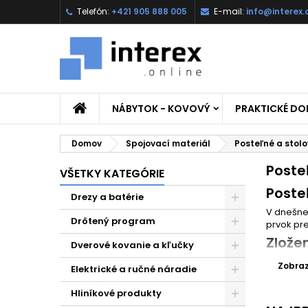
Telefón:
+421 905 888 005
E-mail:
info@interex.
NÁBYTOK - KOVOVÝ
PRAKTICKÉ D
Domov
Spojovací materiál
Posteľné a stol
Poste
VŠETKY KATEGÓRIE
Poste
Drezy a batérie
V dnešnej
Drôtený program
prvok pre
Zlože
Dverové kovanie a kľučky
Každé naš
Zobrazi
Elektrické a ručné náradie
spoľahliv
vám posk
Hliníkové produkty
Aké k