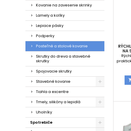
Kovanie na zavesenie skrinky
Lamely a kolíky
Lepiace pásky
Podperky
Posteľné a stolové kovanie
RÝCHL
NA 
Rých
Skrutky do dreva a stavebné
skrutky
praktic
be
Spojovacie skrutky
jednot
súpra
Stavebné kovanie
mod
Umo
Tiahla a excentre
zas
zai
Tmely, silikóny a lepidlá
kompon
Uholníky
ro
pou
Spotrebiče
vyrobe
komb