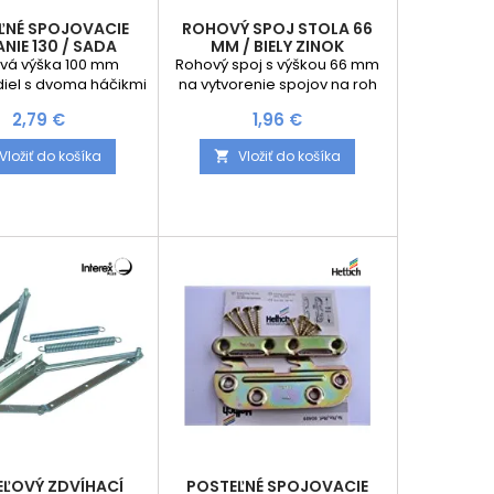
ĽNÉ SPOJOVACIE
ROHOVÝ SPOJ STOLA 66
NIE 130 / SADA
MM / BIELY ZINOK
vá výška 100 mm
Rohový spoj s výškou 66 mm
iel s dvoma háčikmi
na vytvorenie spojov na roh
ý zvlásť pre úzke
stola. Cena je za kus
Cena
Cena
2,79 €
1,96 €
ce postele Oceľ
vovaná na modro
Vložiť do košíka
Vložiť do košíka

EĽOVÝ ZDVÍHACÍ
POSTEĽNÉ SPOJOVACIE