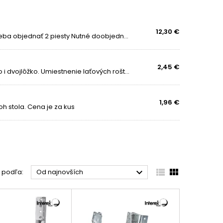
e, výklopné, či zdvíhacie kovania
. Taktiež u nás
rodukty ktoré vám pomôžu pri vylepšovaní vašej
12,30 €
Vyber piestu podľa veľkosti postele Na jednu postel treba objednať 2 piesty Nutné doobjednať aj zdvíhací mechanizmus Dĺžka piestu 360 mm
 funkčnosť
. Kovanie na posteľ môže umožniť
oru v miestnosti. Kovanie na stôl môže transformovať
2,45 €
Výškovo nastavitelné posteľové kovanie na jednolôžko i dvojlôžko. Umiestnenie laťových roštov alebo čalúnenia je nastaviteľné do troch výšok s roztečou 24 mm.
1,96 €
h stola. Cena je za kus



ť podľa:
Od najnovších