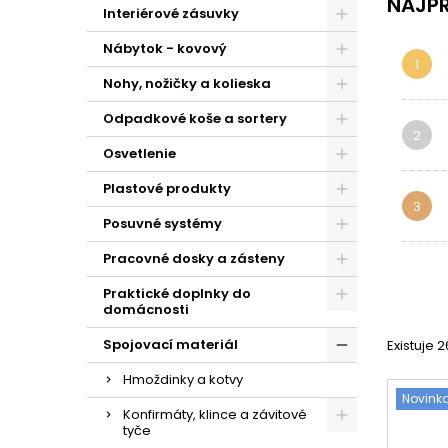
NAJPR
Interiérové zásuvky
V našej p
nájdete 
Nábytok - kovový
domácnos
1
✅ Pre
Nohy, nožičky a kolieska
Výhody po
Odpadkové koše a sortery
vyklápan
2
jednoduch
Osvetlenie
Plastové produkty
3
Posuvné systémy
Pracovné dosky a zásteny
Praktické doplnky do
domácnosti
Spojovací materiál
Existuje 
Hmoždinky a kotvy
Novink
Konfirmáty, klince a závitové
tyče