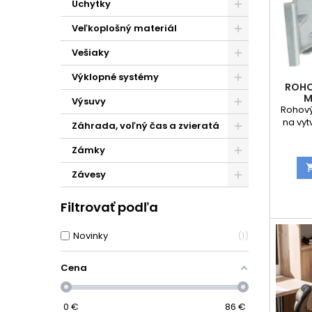
Úchytky
Veľkoplošný materiál
Vešiaky
Výklopné systémy
ROHO
M
Výsuvy
Rohový
na vyt
Záhrada, voľný čas a zvieratá
st
Zámky
Závesy
Filtrovať podľa
Novinky
1
Cena
0
€
86
€