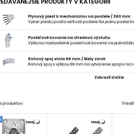
EDÁVANEJŠIE PRODUKTY V KATEGÓRII
onuke nájdete rôzne druhy kovaní, napríklad
spojovacie, polohovaci
stolové svorky, či plynové piesty k mechanizmom postelí. Podobné p
Plynový piest k mechanizmu na postele / 360 mm
ti nájdete v kategórií
spojovací materiál
.
čo zvážiť nákup kovaní na nábytok
užitia posteľových kovaní a kovaní na stôl sú zrejmé -
zvyšujú jeho
Posteľové kovanie na stredovú výstuhu
ie a skladanie postele
s ľahkosťou, čím vytvára viac voľného priest
ý stôl na praktický pracovný priestor.
Rohový spoj stola 66 mm / Biely zinok
Rohový spoj s výškou 66 mm na vytvorenie spojov na ro
Zobraziť ďalšie
26 produktov.
Triedi
a