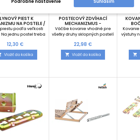
Podrobné nastavenie
Súhlasím
LYNOVÝ PIEST K
POSTEĽOVÝ ZDVÍHACÍ
KOVAN
NIZMU NA POSTELE /
MECHANIZMUS -
BOČ
360 MM
OTVÁRANIE NA DĹŽKU /
piestu podľa veľkosti
Väčšie kovanie vhodné pre
Kovanie 
SADA
 Na jednu postel treba
všetky druhy sklopných postelí
výstuhy 
dnať 2 piesty Nutné
s úložným priestorom. Otvory
skládá z
Cena
Cena
12,30 €
22,98 €
jednať aj zdvíhací
kovania sú zapustené. Pružina
rám p
zmus Dĺžka piestu 360
2,8x21x165x47. Menší zdvyh
pripevň
Vložiť do košíka
Vložiť do košíka



mm
Otváranie na dĺžku Povrchová
potreba 
úprava: galvanický zinok