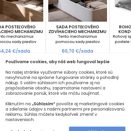
DA POSTEĽOVÉHO
SADA POSTEĽOVÉHO
ROHO
ACIEHO MECHANIZMU
ZDVÍHACIEHO MECHANIZMU
KONZO
IESTAMI NA ŠÍRKU
S PIESTAMI NA DĹŽKU
nto mechanizmus
Tento mechanizmus
Rohový s
NAPE 90 / ČIERNA
CANAPE 135 / ČIERNA
ocou sady piestov
pomocou sady piestov
postele 
 posteľový rošt spolu s
zdvihne posteľový rošt spolu s
Cena
Cena
54,24 €/sada
60,70 €/sada
racom, čím odkryje
matracom, čím odkryje
nú plochu na uloženie
užitočnú plochu na uloženie
Vložiť do košíka
Vložiť do košíka
Používame cookies, aby náš web fungoval lepšie



ne prikrývok, súprav
výplne prikrývok, súprav
y, oblečenia, hračiek
plachty, oblečenia, hračiek
Na našej stránke využívame súbory cookies, ktoré sú
o iných predmetov.
alebo iných predmetov.
nevyhnutné na správne fungovanie stránky a pohodlný
áranie je na šírku s
Otváranie je na dĺžku s
nákup. S vaším súhlasom ich používame aj na
nou šírkou postele 90
maximálnou šírkou postele 135
prispôsobenie obsahu, zapamätanie nastavení a
a dĺžkou 2000 mm.
mm a dĺžkou 2000 mm.
zobrazovanie ponúk, ktoré vás môžu zaujímať.
lne váhové zaťaženie
Maximálne váhové zaťaženie
0 kg. Sada obsahuje
je 60 kg. Sada obsahuje
Kliknutím na
„Súhlasím“
povolíte aj marketingové cookies
omplet zdvíhacie
komplet zdvíhacie
a zdieľanie údajov s našimi partnermi pre personalizovanú
echanizmy a aj...
mechanizmy a aj...
reklamu. Súhlas môžete kedykoľvek zmeniť v
nastaveniach.