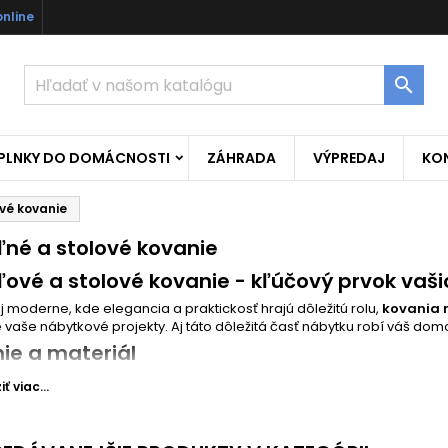
online

OPLNKY DO DOMÁCNOSTI
ZÁHRADA
VÝPREDAJ
KO
ové kovanie
ľné a stolové kovanie
ľové a stolové kovanie - kľúčový prvok vaš
 moderne, kde elegancia a praktickosť hrajú dôležitú rolu,
kovania n
 vaše nábytkové projekty. Aj táto dôležitá časť nábytku robí váš dom
nie a materiál
e kovanie na posteľ a kovanie na stôl je vyrobené z kvalitných mater
ť viac...
osť. Kovania sú vyrobené z
nerezovej ocele
, čo zabezpečuje jeho odo
ytuje dlhodobú kvalitu a odolnosť voči vonkajším vplyvom.
ovania na posteľ a stôl ponúkame?