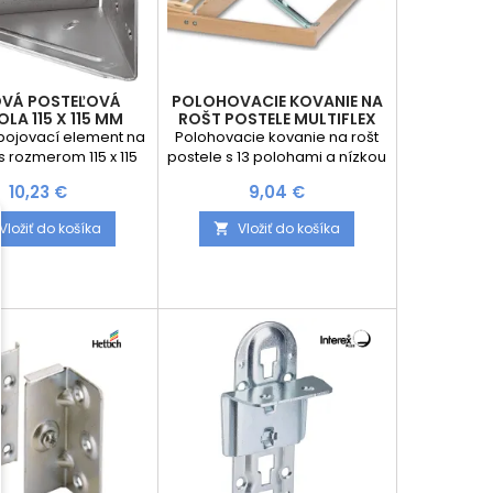
VÁ POSTEĽOVÁ
POLOHOVACIE KOVANIE NA
LA 115 X 115 MM
ROŠT POSTELE MULTIFLEX
pojovací element na
Polohovacie kovanie na rošt
s rozmerom 115 x 115
postele s 13 polohami a nízkou
mm
montážnou výškou
Cena
Cena
10,23 €
9,04 €
Vložiť do košíka
Vložiť do košíka
