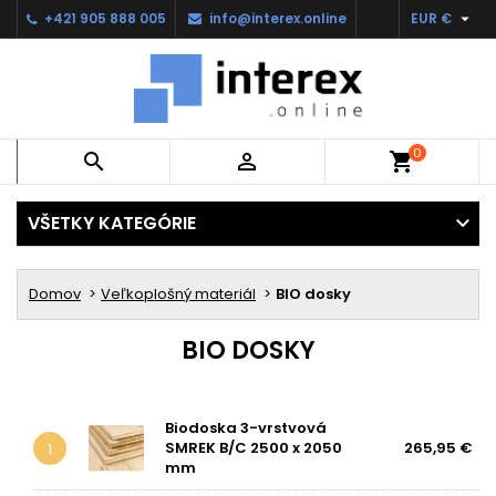

+421 905 888 005
info@interex.online
EUR €
0


shopping_cart
VŠETKY KATEGÓRIE
Domov
Veľkoplošný materiál
BIO dosky
BIO DOSKY
Biodoska 3-vrstvová
SMREK B/C 2500 x 2050
265,95 €
1
mm