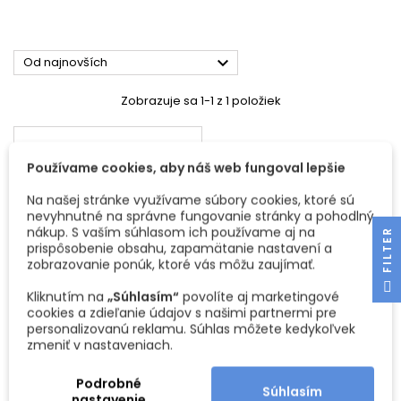

Od najnovších
Zobrazuje sa 1-1 z 1 položiek
Používame cookies, aby náš web fungoval lepšie
Na našej stránke využívame súbory cookies, ktoré sú
nevyhnutné na správne fungovanie stránky a pohodlný
nákup. S vaším súhlasom ich používame aj na
R
prispôsobenie obsahu, zapamätanie nastavení a
zobrazovanie ponúk, ktoré vás môžu zaujímať.
F
I
L
T
E
Kliknutím na
„Súhlasím“
povolíte aj marketingové
cookies a zdieľanie údajov s našimi partnermi pre
BIODOSKA 3-VRSTVOVÁ
personalizovanú reklamu. Súhlas môžete kedykoľvek
SMREK B/C 2500 X 2050
zmeniť v nastaveniach.
MM
Biodoska (3-vrstvová lepená
masívna doska) je
Podrobné
moderným ekologický
Súhlasím
Cena
265,95 €
nastavenie
materiál dostupný v