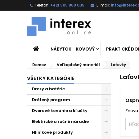
Telefón:
+421 905 888 005
E-mail:
info@interex.
NÁBYTOK - KOVOVÝ
PRAKTICKÉ D
Domov
Veľkoplošný materiál
Laťovky
Laťov
VŠETKY KATEGÓRIE
Drezy a batérie
Drôtený program
Ospr
Dverové kovanie a kľučky
Znova 
Elektrické a ručné náradie
Hliníkové produkty