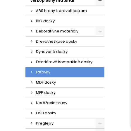
Veľkoplošný materiál
ABS hrany k drevotrieskam
BIO dosky
Dekoratívne materiály
Drevotrieskové dosky
Dyhované dosky
Exteriérové kompaktné dosky
Laťovky
MDF dosky
MFP dosky
Narážacie hrany
OSB dosky
Preglejky