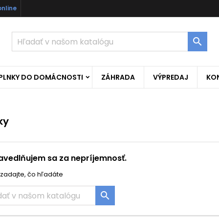
online

OPLNKY DO DOMÁCNOSTI
ZÁHRADA
VÝPREDAJ
KO
ky
avedlňujem sa za nepríjemnosť.
zadajte, čo hľadáte
