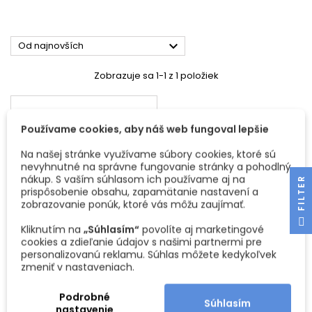

Od najnovších
Zobrazuje sa 1-1 z 1 položiek
Používame cookies, aby náš web fungoval lepšie
Na našej stránke využívame súbory cookies, ktoré sú
nevyhnutné na správne fungovanie stránky a pohodlný
nákup. S vaším súhlasom ich používame aj na
R
prispôsobenie obsahu, zapamätanie nastavení a
zobrazovanie ponúk, ktoré vás môžu zaujímať.
F
I
L
T
E
Kliknutím na
„Súhlasím“
povolíte aj marketingové
cookies a zdieľanie údajov s našimi partnermi pre
SPOMAĽOVAČ DVERÍ DO
personalizovanú reklamu. Súhlas môžete kedykoľvek
KOĽAJNICE K-075
zmeniť v nastaveniach.
Spomaľovač je určený pre
posuvný systém K-075 a slúži
na pohodlné a bezpečné
Podrobné
Súhlasím
Cena
23,25 €
spomalenie pohybu dverí pri
nastavenie