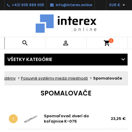

+421 905 888 005
info@interex.online
EUR €
0


shopping_cart
VŠETKY KATEGÓRIE
 systémy
Posuvné systémy medzi miestnosti
Spomalovače
SPOMALOVAČE
Spomaľovač dverí do
23,25 €
1
koľajnice K-075