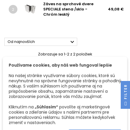
Záves na sprchové dvere
SPECIALE stena /sklo -
49,08 €
2
Chróm lesklý

Od najnovších
Zobrazuje sa 1-2 z 2 položiek
Používame cookies, aby náš web fungoval lepšie
Na našej stránke využívame súbory cookies, ktoré sú
nevyhnutné na správne fungovanie stránky a pohodlný
nákup. S vaším súhlasom ich používame aj na
R
prispôsobenie obsahu, zapamätanie nastavení a
zobrazovanie ponúk, ktoré vás môžu zaujímať.
F
I
L
T
E
Kliknutím na
„Súhlasím“
povolíte aj marketingové
cookies a zdieľanie údajov s našimi partnermi pre
personalizovanú reklamu. Súhlas môžete kedykoľvek
zmeniť v nastaveniach.
ZÁVES NA SPRCHOVÉ
ZÁVES NA SPRCHOVÉ