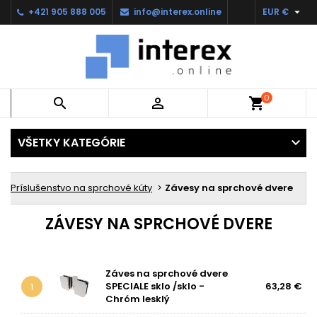

+421 905 888 005
info@interex.online
EUR €
0


shopping_cart
VŠETKY KATEGÓRIE
Príslušenstvo na sprchové kúty
Závesy na sprchové dvere
ZÁVESY NA SPRCHOVÉ DVERE
Záves na sprchové dvere
SPECIALE sklo /sklo -
63,28 €
1
Chróm lesklý