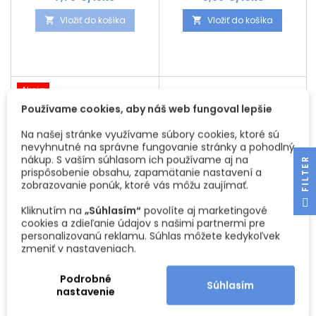
Priemer: 40 mm
sadou sklenených
Vložiť do košíka
Vložiť do košíka


vianočných gúľ ELON. Tieto
vianočné ozdoby nie sú len
dekoračným doplnkom, sú to
malé umelecké diela, ktoré
premenia váš stromček na
oslavu krásy a vynaliezavosti.
Akcia
Prečo si zaslúžia byť
Používame cookies, aby náš web fungoval lepšie
súčasťou vašej sviatočnej
výzdoby? Dovoľte nám, aby...
Na našej stránke využívame súbory cookies, ktoré sú
nevyhnutné na správne fungovanie stránky a pohodlný
nákup. S vaším súhlasom ich používame aj na
R
prispôsobenie obsahu, zapamätanie nastavení a
zobrazovanie ponúk, ktoré vás môžu zaujímať.
F
I
L
T
E
Kliknutím na
„Súhlasím“
povolíte aj marketingové
cookies a zdieľanie údajov s našimi partnermi pre
SADA SKLENENÝCH
SADA SKLENENÝCH
personalizovanú reklamu. Súhlas môžete kedykoľvek
VIANOČNÝCH GÚĽ
VIANOČNÝCH GÚĽ ALAN
zmeniť v nastaveniach.
GLAMOUR 50 MM - 12KS /
100 MM - 3KS / MODRÁ
Nádherné sklenené
Nádherné sklenené
ČIERNA
vianočné gule na stromček v
vianočné gule na stromček s
Podrobné
kombinácií matné a lesklé
motívom Cena je za 3 kusy
Súhlasím
Cena
Cena
8,72 €/12ks
23,44 €
nastavenie
Cena je za 12 kusy Priemer:
Rozmer: Priemer guľa: 100
50 mm
cm
Vložiť do košíka
Vložiť do košíka

