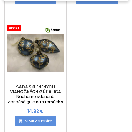
Akcia
SADA SKLENENÝCH
VIANOČNÝCH GÚĽ ALICA
80 MM - 3KS / MODRÁ
Nádherné sklenené
vianočné gule na stromček s
motívom Cena je za 3 kusy
Cena
14,92 €
Rozmer: Priemer guľa: 80
mm Priemer šiška: 70 mm
Vložiť do košíka

Priemer cimburína : 80 mm