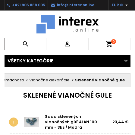

+421 905 888 005
info@interex.online
EUR €
0


shopping_cart
VŠETKY KATEGÓRIE
o domácnosti
Vianočné dekorácie
Sklenené vianočné gule
SKLENENÉ VIANOČNÉ GULE
Sada sklenených
vianočných gúľ ALAN 100
23,44 €
1
mm - 3ks / Modrá