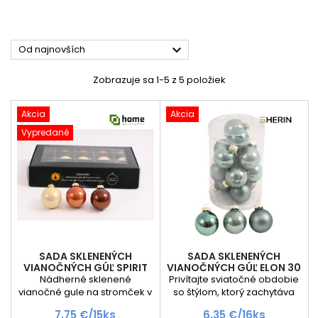

Od najnovších
Zobrazuje sa 1-5 z 5 položiek
Akcia
Akcia
Vypredané
SADA SKLENENÝCH
SADA SKLENENÝCH
VIANOČNÝCH GÚĽ SPIRIT
VIANOČNÝCH GÚĽ ELON 30
40 MM - 15KS / KRÉMOVO
MM - 16KS / PASTELOVO
Nádherné sklenené
Privítajte sviatočné obdobie
HNEDÁ
ZELENÁ
vianočné gule na stromček v
so štýlom, ktorý zachytáva
kombinácií krémová a
esenciu elegancie a
Cena
Cena
7,75 €/15ks
6,35 €/16ks
hnedá. Cena je za 15 kusy
sofistikovanosti s našou