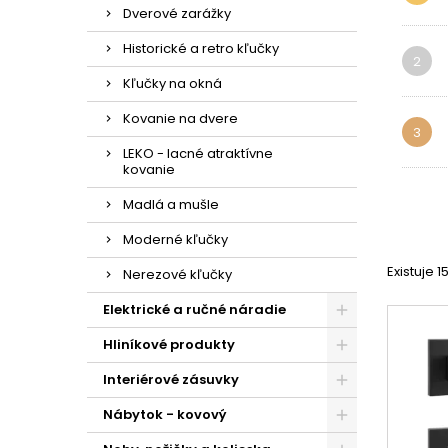
Dverové zarážky
Historické a retro kľučky
2
Kľučky na okná
Kovanie na dvere
3
LEKO - lacné atraktívne
kovanie
Madlá a mušle
Moderné kľučky
Existuje 
Nerezové kľučky
Elektrické a ručné náradie
Hliníkové produkty
Interiérové zásuvky
Nábytok - kovový