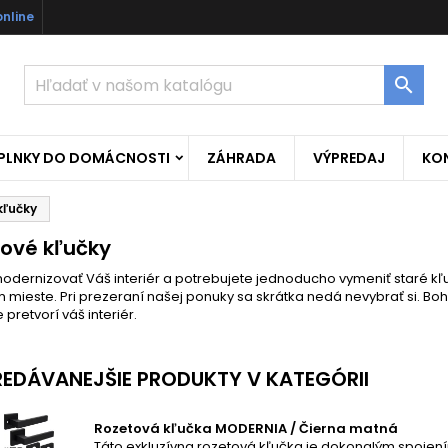
online

OPLNKY DO DOMÁCNOSTI
ZÁHRADA
VÝPREDAJ
KO
kľučky
nové kľučky
odernizovať Váš interiér a potrebujete jednoducho vymeniť staré kľ
mieste. Pri prezeraní našej ponuky sa skrátka nedá nevybrať si. Boha
 pretvorí váš interiér.
EDÁVANEJŠIE PRODUKTY V KATEGÓRII
Rozetová kľučka MODERNIA / Čierna matná