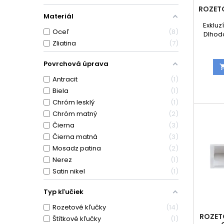
ROZET
Materiál
Exkluz
Oceľ
8
Dlhodo
Zliatina
7
kov
vra
obsahuj
Povrchová úprava
strany 
Antracit
1
s roze
strany
Biela
1
Chróm lesklý
1
Chróm matný
2
Čierna
3
Čierna matná
3
Mosadz patina
2
Nerez
1
Satin nikel
1
Typ kľučiek
Rozetové kľučky
14
ROZET
Štítkové kľučky
1