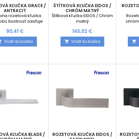
OVÁ KĽUČKA GRACE /
ŠTÍTKOVÁ KĽUČKA EIDOS /
ROZETO
ANTRACIT
CHRÓM MATNÝ
ívna rozetová kľučka .
Štítková kľučka EIDOS / Chróm
Rozeto
bú životnosť zaisťuje
matný
chróm
ová rozeta kľučky s
Kolekcia
Cena
Cena
90,41 €
145,02 €
tnou pružinou. Sada
pravým
e: 2ks kľučiek pre obe
dvere. S
Vložiť do košíka
Vložiť do košíka



dverí V prípade výberu
dizajnéra 
tami aj rozety na obe
je tv
 Kompletný inštalačný
perfektne
materiál
Pevnú 
vďaka ro
Rozety
systémo
⌀8mm. V
diz
OVÁ KĽUČKA BLADE /
ROZETOVÁ KĽUČKA EIDOS /
ROZETOV