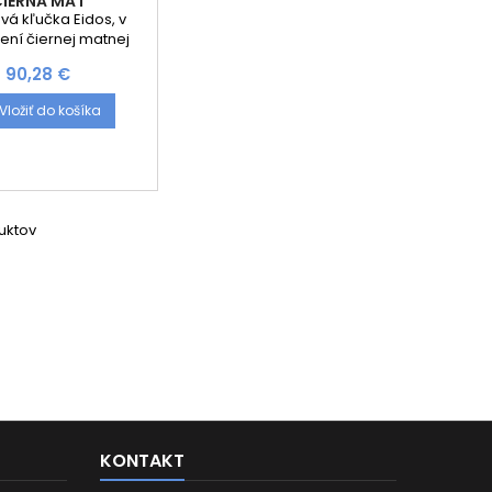
ČIERNA MAT
vá kľučka Eidos, v
ení čiernej matnej
 Luxus Selection je
Cena
90,28 €
 šperkom pre Vaše
Kľučka je navrhnutá
Vložiť do košíka
Talianskym
om Brianom Sironim.
tne padne do ruky,
e z vnútornej strany
 vytvarovaná. Pevnú
 zvládnete vďaka
duktov
Y FIX aj Vy! Rozety sú
ojené systémom FIX-
krutkami ⌀8mm....
KONTAKT