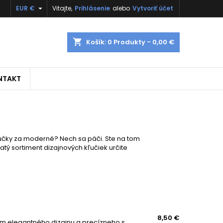

EUR €
Vitajte,
Prihlásenie
alebo
Vytvoriť účet
shopping_cart
Košík:
0
Produkty - 0,00 €
NTAKT
učky za moderné? Nech sa páči. Ste na tom
tý sortiment dizajnových kľučiek určite
8,50 €
Táto exkluzívna rozetová kľučka je dokonalým spojením elegantného dizajnu a precízneho spracovania. Vďaka kovovej rozete s vratnou pružinou ponúka vysokú odolnosť, hladký chod a dlhodobú spoľahlivosť pri každodennom používaní. Je ideálnou...