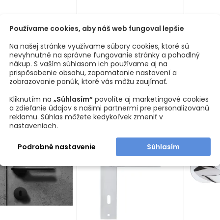
ZETOVÁ KĽUČKA
ROZETOVÁ KĽUČKA
ROZ
Používame cookies, aby náš web fungoval lepšie
IA / MOSADZ PATINA
GALAXIA / BIELA MATNÁ
GALAXI
ívna rozetová kľučka .
Exkluzívna rozetová kľučka .
Exkluzív
Na našej stránke využívame súbory cookies, ktoré sú
bú životnosť zaisťuje
Dlhodobú životnosť zaisťuje
Dlhodobú
nevyhnutné na správne fungovanie stránky a pohodlný
ová rozeta kľučky s
kovová rozeta kľučky s
kovov
nákup. S vaším súhlasom ich používame aj na
Cena
Cena
9,51 €
9,51 €
tnou pružinou. Sada
vratnou pružinou. Sada
vratn
prispôsobenie obsahu, zapamätanie nastavení a
e: 2ks kľučiek pre obe
obsahuje: 2ks kľučiek pre obe
obsahuje:
zobrazovanie ponúk, ktoré vás môžu zaujímať.
Vložiť do košíka
Vložiť do košíka



dverí V prípade výberu
strany dverí V prípade výberu
strany dv
tami aj rozety na obe
s rozetami aj rozety na obe
s rozeta
Kliknutím na
„Súhlasím“
povolíte aj marketingové cookies
 Kompletný inštalačný
strany Kompletný inštalačný
strany K
a zdieľanie údajov s našimi partnermi pre personalizovanú
materiál
materiál
reklamu. Súhlas môžete kedykoľvek zmeniť v
nastaveniach.
Podrobné nastavenie
Súhlasím