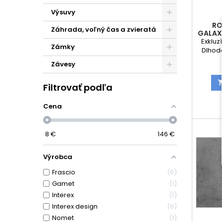
Výsuvy
RO
Záhrada, voľný čas a zvieratá
GALAX
Exkluz
Zámky
Dlhodo
kov
Závesy
vra
obsahuj
Filtrovať podľa
strany 
s roze
strany
Cena
8
€
146
€
Výrobca
Frascio
6
Gamet
1
Interex
1
Interex design
6
Nomet
1