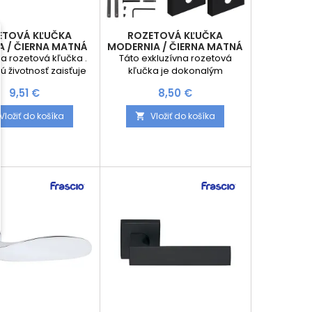
ETOVÁ KĽUČKA
ROZETOVÁ KĽUČKA
A / ČIERNA MATNÁ
MODERNIA / ČIERNA MATNÁ
na rozetová kľučka .
Táto exkluzívna rozetová
 životnosť zaisťuje
kľučka je dokonalým
á rozeta kľučky s
spojením elegantného dizajnu
Cena
Cena
9,51 €
8,50 €
ou pružinou. Sada
a precízneho spracovania.
 2ks kľučiek pre obe
Vďaka kovovej rozete s
Vložiť do košíka
Vložiť do košíka

erí V prípade výberu
vratnou pružinou ponúka
mi aj rozety na obe
vysokú odolnosť, hladký chod
ompletný inštalačný
a dlhodobú spoľahlivosť pri
materiál
každodennom používaní. Je
ideálnou voľbou pre moderné
aj klasické interiéry, kde
vynikne svojím čistým a
nadčasovým vzhľadom. ✔
Kvalita a...