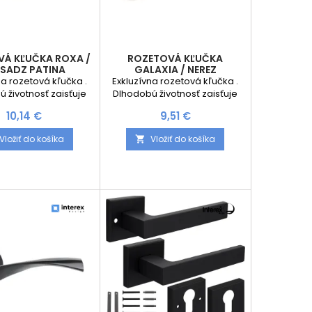
Á KĽUČKA ROXA /
ROZETOVÁ KĽUČKA
SADZ PATINA
GALAXIA / NEREZ
na rozetová kľučka .
Exkluzívna rozetová kľučka .
 životnosť zaisťuje
Dlhodobú životnosť zaisťuje
á rozeta kľučky s
kovová rozeta kľučky s
Cena
Cena
10,14 €
9,51 €
ou pružinou. Sada
vratnou pružinou. Sada
 2ks kľučiek pre obe
obsahuje: 2ks kľučiek pre obe
Vložiť do košíka
Vložiť do košíka

erí V prípade výberu
strany dverí V prípade výberu
mi aj rozety na obe
s rozetami aj rozety na obe
ompletný inštalačný
strany Kompletný inštalačný
materiál
materiál