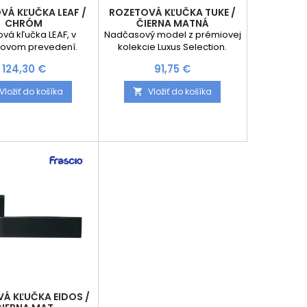
VÁ KĽUČKA LEAF /
ROZETOVÁ KĽUČKA TUKE /
CHRÓM
ČIERNA MATNÁ
vá kľučka LEAF, v
Nadčasový model z prémiovej
ovom prevedení.
kolekcie Luxus Selection.
 Luxus Selection je
Navrhnutá talianskym
Cena
Cena
124,30 €
91,75 €
 šperkom pre Vaše
dizajnérom Brianom Sironim.
kvost od talianského
Štýlový hranatý tvar, ktorý
Vložiť do košíka
Vložiť do košíka

Briana Sironi. Kľučka
perfektne padne do ruky sa
arovaná tak, aby
hodí do každého moderného
 padla do vašej ruky.
interiéru. Pevnú a jednoduchú
montáž zvládnete
montáž zvládnete vďaka
zete EASY FIX aj Vy!
rozete EASY FIX aj Vy! Rozety sú
 sú pevne spojené
pevne spojené systémom FIX-
m FIX-IN/skrutkami
IN /šróbami ⌀8mm. V celom
 celom dome jeden
dome jeden dizajn, zlaďte si...
ajn, zlaďte si...
Á KĽUČKA EIDOS /