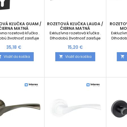
OVÁ KĽUČKA GUAM /
ROZETOVÁ KĽUČKA LAUDA /
ROZETOV
ČIERNA MATNÁ
ČIERNA MATNÁ
MO
ívna rozetová kľučka .
Exkluzívna rozetová kľučka .
Exkluzív
bú životnosť zaisťuje
Dlhodobú životnosť zaisťuje
Dlhodobú
ová rozeta kľučky s
kovová rozeta kľučky s
kovov
Cena
Cena
35,18 €
15,20 €
tnou pružinou. Sada
vratnou pružinou. Sada
vratn
e: 2ks kľučiek pre obe
obsahuje: 2ks kľučiek pre obe
obsahuje:
Vložiť do košíka
Vložiť do košíka



dverí V prípade výberu
strany dverí V prípade výberu
strany dv
tami aj rozety na obe
s rozetami aj rozety na obe
s rozeta
 Kompletný inštalačný
strany Kompletný inštalačný
strany K
materiál
materiál