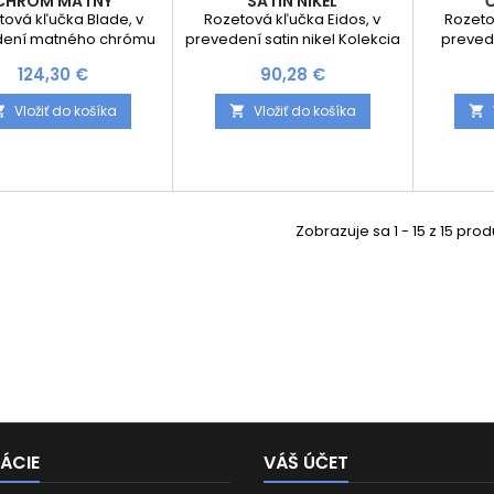
CHRÓM MATNÝ
SATIN NIKEL
tová kľučka Blade, v
Rozetová kľučka Eidos, v
Rozeto
dení matného chrómu
prevedení satin nikel Kolekcia
preved
cia Luxus Selection je
Luxus Selection je pravým
Kolekcia
Cena
Cena
124,30 €
90,28 €
m šperkom pre Vaše
šperkom pre Vaše dvere.
pravým
. Kľučka je navrhnutá
Kľučka je navrhnutá
dvere. 
Vložiť do košíka
Vložiť do košíka



Talianskym
Talianskym
érom Brianom Sironim.
dizajnérom Brianom Sironim.
dizajnér
ektne padne do ruky,
Perfektne padne do ruky,
Perfek
 je z vnútornej strany
kľučka je z vnútornej strany
kľučka j
ne vytvarovaná. Pevnú
špeciálne vytvarovaná. Pevnú
špeciálne
áž zvládnete vďaka
montáž zvládnete vďaka
montáž
Zobrazuje sa 1 - 15 z 15 pro
ASY FIX aj Vy! Rozety sú
rozete EASY FIX aj Vy! Rozety sú
rozete EAS
spojené systémom FIX-
pevne spojené systémom FIX-
pevne sp
/skrutkami ⌀8mm....
IN /skrutkami ⌀8mm....
IN /s
ÁCIE
VÁŠ ÚČET