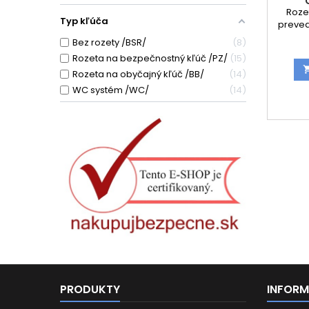
Roze
Typ kľúča
preve
Kolek
Bez rozety /BSR/
8
pravý
Rozeta na bezpečnostný kľúč /PZ/
15
dvere
Rozeta na obyčajný kľúč /BB/
14
dizajn
WC systém /WC/
14
Perf
kľučka
špeciál
mont
rozete E
pevne 
IN 
PRODUKTY
INFORM