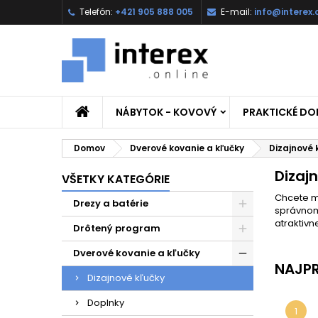
Telefón:
+421 905 888 005
E-mail:
info@interex.
NÁBYTOK - KOVOVÝ
PRAKTICKÉ D
Domov
Dverové kovanie a kľučky
Dizajnové 
Dizaj
VŠETKY KATEGÓRIE
Chcete m
Drezy a batérie
správnom 
atraktivne
Drôtený program
Dverové kovanie a kľučky
NAJPR
Dizajnové kľučky
Doplnky
1