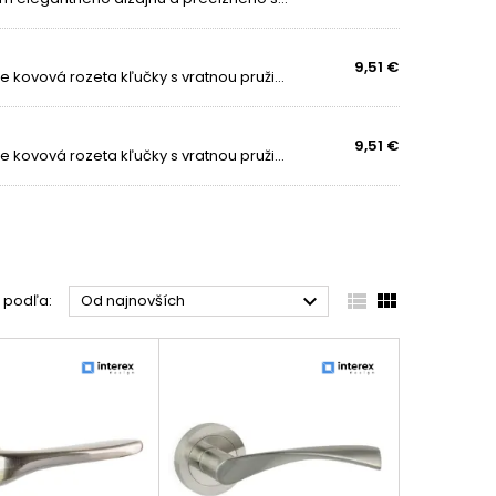
9,51 €
Exkluzívna rozetová kľučka . Dlhodobú životnosť zaisťuje kovová rozeta kľučky s vratnou pružinou. Sada obsahuje: 2ks kľučiek pre obe strany dverí V prípade výberu s rozetami aj rozety na obe strany Kompletný inštalačný materiál
9,51 €
Exkluzívna rozetová kľučka . Dlhodobú životnosť zaisťuje kovová rozeta kľučky s vratnou pružinou. Sada obsahuje: 2ks kľučiek pre obe strany dverí V prípade výberu s rozetami aj rozety na obe strany Kompletný inštalačný materiál



ť podľa:
Od najnovších