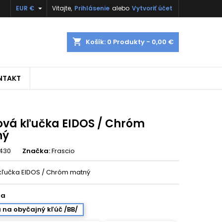

EUR €
Vitajte,
Prihlásenie
alebo
Vytvoriť účet
shopping_cart
Košík:
0
Produkty - 0,00 €
NTAKT
ková kľučka EIDOS / Chróm
ný
430
Značka:
Frascio
 kľučka EIDOS / Chróm matný
ča
 na obyčajný kľúč /BB/