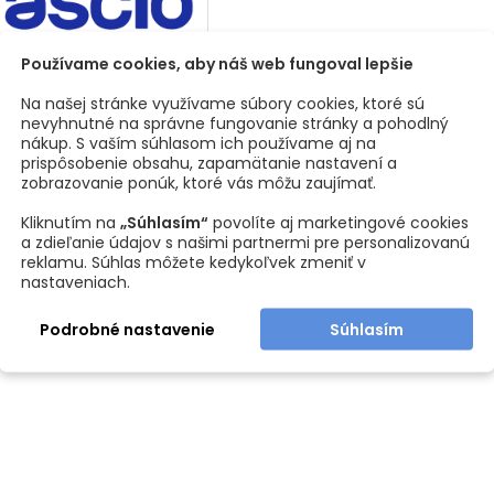
Používame cookies, aby náš web fungoval lepšie
430
Na našej stránke využívame súbory cookies, ktoré sú
sti produktu
nevyhnutné na správne fungovanie stránky a pohodlný
nákup. S vaším súhlasom ich používame aj na
l
Zliatina
prispôsobenie obsahu, zapamätanie nastavení a
zobrazovanie ponúk, ktoré vás môžu zaujímať.
ová úprava
Chróm m
Kliknutím na
„Súhlasím“
povolíte aj marketingové cookies
a zdieľanie údajov s našimi partnermi pre personalizovanú
čiek
Štítkové 
reklamu. Súhlas môžete kedykoľvek zmeniť v
nastaveniach.
Podrobné nastavenie
Súhlasím