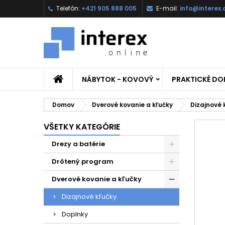
Telefón:
+421 905 888 005
E-mail:
info@interex.
NÁBYTOK - KOVOVÝ
PRAKTICKÉ D
Domov
Dverové kovanie a kľučky
Dizajnové 
VŠETKY KATEGÓRIE
Drezy a batérie
Drôtený program
Dverové kovanie a kľučky
Dizajnové kľučky
Doplnky