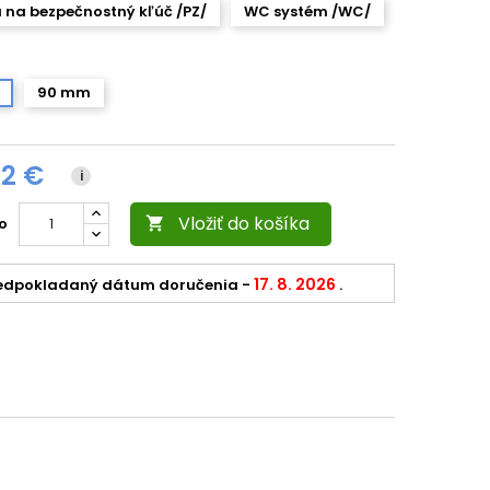
 na bezpečnostný kľúč /PZ/
WC systém /WC/
90 mm
02 €
i
Vložiť do košíka
o

17. 8. 2026
edpokladaný dátum doručenia
-
.