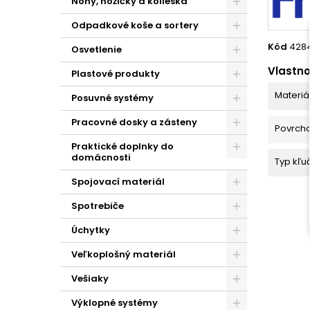
Nohy, nožičky a kolieska
Odpadkové koše a sortery
Kód
428
Osvetlenie
Vlastno
Plastové produkty
Materiá
Posuvné systémy
Pracovné dosky a zásteny
Povrch
Praktické doplnky do
domácnosti
Typ kľu
Spojovací materiál
Spotrebiče
Úchytky
Veľkoplošný materiál
Vešiaky
Výklopné systémy