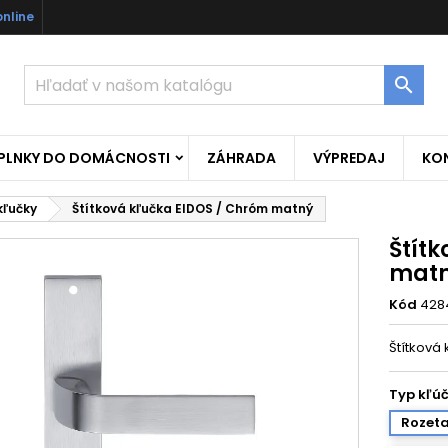
online

OPLNKY DO DOMÁCNOSTI
ZÁHRADA
VÝPREDAJ
KO
kľučky
Štítková kľučka EIDOS / Chróm matný
Štít
mat
Kód
428
Štítková
Typ kľú
Rozeta