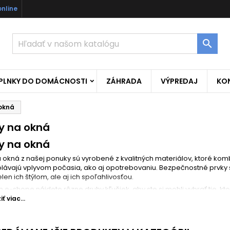
online

OPLNKY DO DOMÁCNOSTI
ZÁHRADA
VÝPREDAJ
KO
 okná
y na okná
y na okná
 okná z našej ponuky sú vyrobené z kvalitných materiálov, ktoré kom
lávajú vplyvom počasia, ako aj opotrebovaniu. Bezpečnostné prvky sú
ielen ich štýlom, ale aj ich spoľahlivosťou.
e-shope nájdete rôzne druhy kľučiek, aby ste si mohli vybrať tie, kto
ch
až po
moderné varianty
, všetky produkty sú navrhnuté s ohľado
ť viac...
arostlivosť o okenné kľučky
 okenných kľučiek
nemusíte mať žiadne starosti. Stačí ich pravide