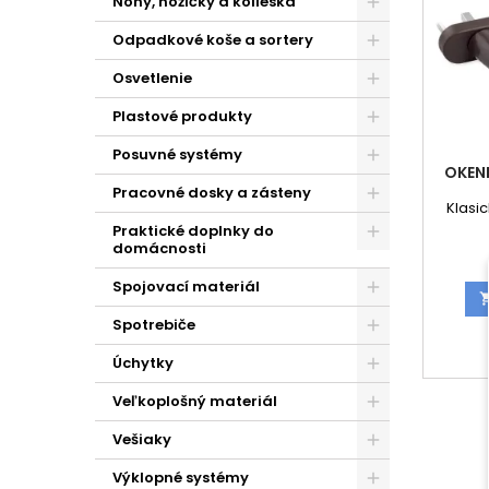
Nohy, nožičky a kolieska
Odpadkové koše a sortery
Osvetlenie
Plastové produkty
Posuvné systémy
OKEN
Pracovné dosky a zásteny
Klasi
Praktické doplnky do
domácnosti
Spojovací materiál
Spotrebiče
Úchytky
Veľkoplošný materiál
Vešiaky
Výklopné systémy