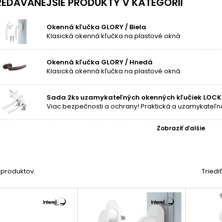
EDÁVANEJŠIE PRODUKTY V KATEGÓRII
. Pre dlhodobú životnosť odporúčame
pravidelné mazanie mechan
otenie štýlu vašej domácnosti si prezrite celú ponuku našich
kovaní a
Okenná kľučka GLORY / Biela
Klasická okenná kľučka na plastové okná
Okenná kľučka GLORY / Hnedá
Klasická okenná kľučka na plastové okná
Sada 2ks uzamykateľných okenných kľučiek LOCKE
Zobraziť ďalšie
4 produktov.
Triedi