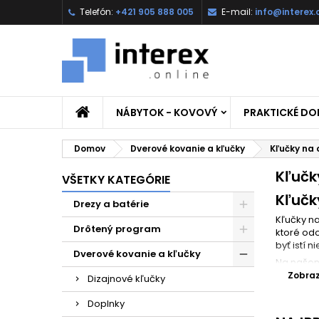
Telefón:
+421 905 888 005
E-mail:
info@interex.
NÁBYTOK - KOVOVÝ
PRAKTICKÉ D
Domov
Dverové kovanie a kľučky
Kľučky na
Kľučk
VŠETKY KATEGÓRIE
Kľučk
Drezy a batérie
Kľučky na
Drôtený program
ktoré odo
byť istí n
Dverové kovanie a kľučky
Na našom 
klasický
Zobrazi
Dizajnové kľučky
💡 St
Doplnky
O
údržbu