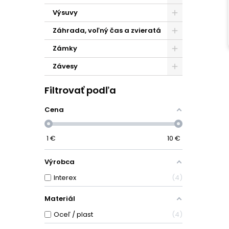
Výsuvy
Záhrada, voľný čas a zvieratá
Zámky
Závesy
Filtrovať podľa
Cena
1
€
10
€
Výrobca
Interex
4
Materiál
Oceľ / plast
4