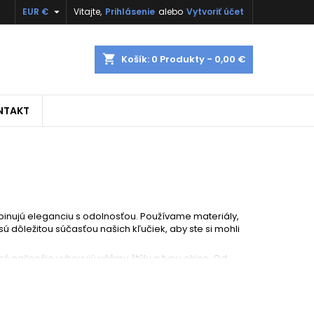

EUR €
Vitajte,
Prihlásenie
alebo
Vytvoriť účet
shopping_cart
Košík:
0
Produkty - 0,00 €
NTAKT
binujú eleganciu s odolnosťou. Používame materiály,
 dôležitou súčasťou našich kľučiek, aby ste si mohli
ré najlepšie vyhovujú vášmu štýlu a typu okien. Od
m na odlišný vkus a požiadavky zákazníkov.
lne utierať jemnou handrou pre odstránenie prachu a