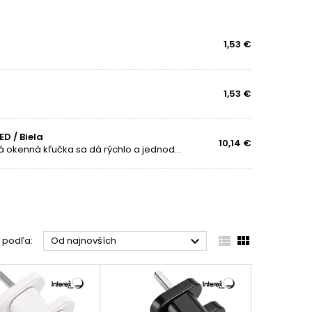
izmu
, aby bol plynulý a spoľahlivý.
 kľučiek
.
1,53 €
1,53 €
D / Biela
10,14 €
Viac bezpečnosti a ochrany! Praktická a uzamykateľná okenná kľučka sa dá rýchlo a jednoducho namontovať na rám okna . Cylindrický zámok inštalovaný v okennej kľučke zaisťuje väčšiu ochranu a bezpečnosť vo vašej domácnosti. Vďaka jednoduchej...



ť podľa:
Od najnovších