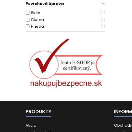
Povrchová úprava
Biela
2
Čierna
1
Hnedá
1
PRODUKTY
INFORM
Akcia
Obchodn