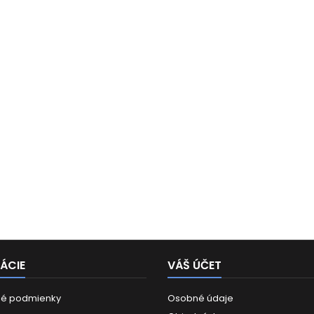
ÁCIE
VÁŠ ÚČET
é podmienky
Osobné údaje