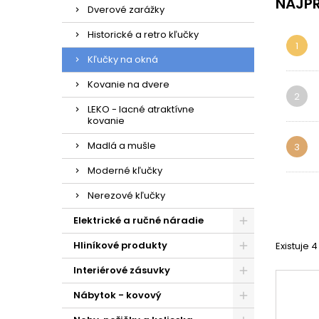
NAJPR
nečistôt
Dverové zarážky
Pre zjedn
Historické a retro kľučky
1
Kľučky na okná
Kovanie na dvere
2
LEKO - lacné atraktívne
kovanie
Madlá a mušle
3
Moderné kľučky
Nerezové kľučky
Elektrické a ručné náradie
Hliníkové produkty
Existuje 
Interiérové zásuvky
Nábytok - kovový