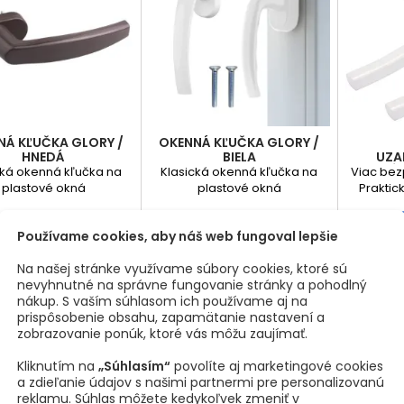
NÁ KĽUČKA GLORY /
OKENNÁ KĽUČKA GLORY /
HNEDÁ
BIELA
UZA
OKENNÝC
cká okenná kľučka na
Klasická okenná kľučka na
Viac bez
plastové okná
plastové okná
Praktic
okenná k
Cena
Cena
C
1,53 €
1,53 €
1
jednodu
Používame cookies, aby náš web fungoval lepšie
rám okna
Vložiť do košíka
Vložiť do košíka



inštalov
Na našej stránke využívame súbory cookies, ktoré sú
zaisťuj
nevyhnutné na správne fungovanie stránky a pohodlný
bezp
nákup. S vaším súhlasom ich používame aj na
dom
prispôsobenie obsahu, zapamätanie nastavení a
jednod
zobrazovanie ponúk, ktoré vás môžu zaujímať.
funkcii m
Zobrazuje sa 1 - 4 z 4 prod
ako dets
Kliknutím na
„Súhlasím“
povolíte aj marketingové cookies
zábranu
a zdieľanie údajov s našimi partnermi pre personalizovanú
vášho
reklamu. Súhlas môžete kedykoľvek zmeniť v