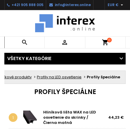

+421 905 888 005
info@interex.online
EUR €
0


shopping_cart
VŠETKY KATEGÓRIE
liníkové produkty
Profily na LED osvetlenie
Profily špeciálne
PROFILY ŠPECIÁLNE
Hliníková lišta WAX na LED
osvetlenie do skrinky /
44,23 €
1
Čierna matná