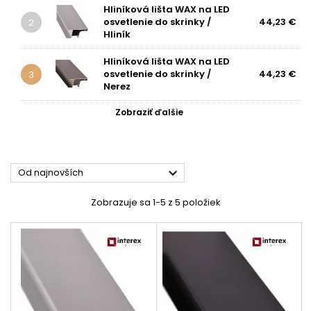
Hliníková lišta WAX na LED
osvetlenie do skrinky /
44,23 €
2
Hliník
Hliníková lišta WAX na LED
osvetlenie do skrinky /
44,23 €
3
Nerez
Zobraziť ďalšie

Od najnovších
Zobrazuje sa 1-5 z 5 položiek