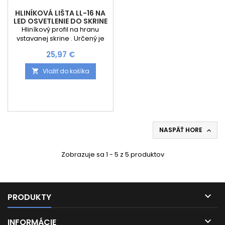
HLINÍKOVÁ LIŠTA LL-16 NA
LED OSVETLENIE DO SKRINE
Hliníkový profil na hranu
vstavanej skrine . Určený je
na krajnú stranu a
Cena
25,97 €
zabezpečuje osvetlenie
skrine. K profilu je nutné
Vložiť do košíka

dokúpiť krytku.
NASPÄŤ HORE

Zobrazuje sa 1 - 5 z 5 produktov

PRODUKTY

INFORMÁCIE