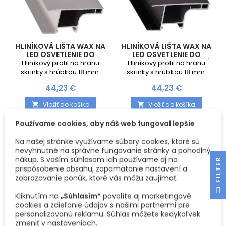
HLINÍKOVÁ LIŠTA WAX NA
HLINÍKOVÁ LIŠTA WAX NA
LED OSVETLENIE DO
LED OSVETLENIE DO
SKRINKY / HLINÍK
SKRINKY / ČIERNA MATNÁ
Hliníkový profil na hranu
Hliníkový profil na hranu
skrinky s hrúbkou 18 mm.
skrinky s hrúbkou 18 mm.
Vďaka montáži uvedené
Vďaka montáži uvedené
Cena
Cena
44,23 €
44,23 €
profilu osvetlíte pracovnú
profilu osvetlíte pracovnú
plochu v kuchyni pod
plochu v kuchyni pod
Vložiť do košíka
Vložiť do košíka


skrinkami.. K profilu je nutné
skrinkami.. K profilu je nutné
dokúpiť krytku.
dokúpiť krytku.
Používame cookies, aby náš web fungoval lepšie
Na našej stránke využívame súbory cookies, ktoré sú
nevyhnutné na správne fungovanie stránky a pohodlný
nákup. S vaším súhlasom ich používame aj na
R
prispôsobenie obsahu, zapamätanie nastavení a
zobrazovanie ponúk, ktoré vás môžu zaujímať.
F
I
L
T
E
Kliknutím na
„Súhlasím“
povolíte aj marketingové
cookies a zdieľanie údajov s našimi partnermi pre
personalizovanú reklamu. Súhlas môžete kedykoľvek
zmeniť v nastaveniach.