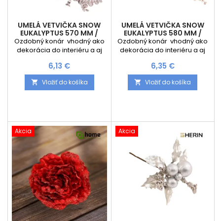
UMELÁ VETVIČKA SNOW
UMELÁ VETVIČKA SNOW
EUKALYPTUS 570 MM /
EUKALYPTUS 580 MM /
BORDOVÁ
ZLATÁ
Ozdobný konár vhodný ako
Ozdobný konár vhodný ako
dekorácia do interiéru a aj
dekorácia do interiéru a aj
adventných vencov Rozmer
adventných vencov Rozmer
Cena
Cena
6,13 €
6,35 €
dekorácie: Dĺžka konára : 580
dekorácie: Dĺžka konára : 580
mm Cena je za 1 kus
mm Cena je za 1 kus
Vložiť do košíka
Vložiť do košíka


Akcia
Akcia