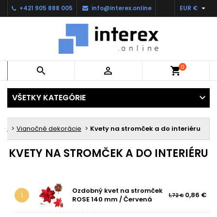

+421 905 888 005
info@interex.online
EUR €
0


shopping_cart
VŠETKY KATEGÓRIE
sti
Vianočné dekorácie
Kvety na stromček a do interiéru
KVETY NA STROMČEK A DO INTERIÉRU
Ozdobný kvet na stromček
0,86 €
1
1,72 €
ROSE 140 mm / Červená