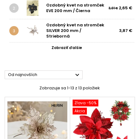
Ozdobný kvet na stromček
2,65 €
2
3,01 €
EVE 200 mm / Čierna
Ozdobný kvet na stromček
SILVER 200 mm /
3,87 €
3
Strieborná
Zobraziť ďalšie

Od najnovších
Zobrazuje sa 1-13 z 13 položiek
Zľava -50%
Akcia