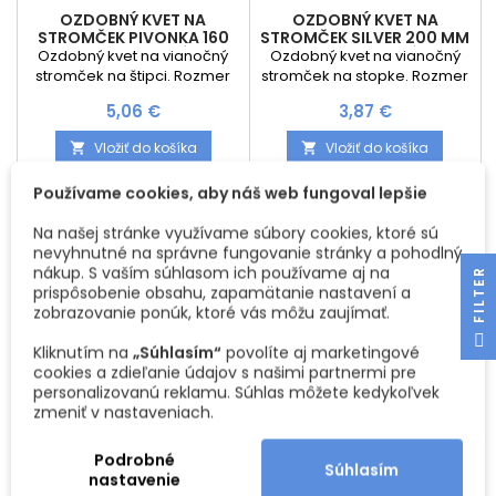
OZDOBNÝ KVET NA
OZDOBNÝ KVET NA
STROMČEK PIVONKA 160
STROMČEK SILVER 200 MM
MM / ČERVENÁ
/ STRIEBORNÁ
Ozdobný kvet na vianočný
Ozdobný kvet na vianočný
stromček na štipci. Rozmer
stromček na stopke. Rozmer
dekorácie: Priemer kvetu :
dekorácie: Priemer kvetu :
Cena
Cena
5,06 €
3,87 €
160 mm Výška kvetu : 170 mm
120 mm Výška: 200 mm Cena
Dĺžka stopky: 160 mm Cena je
je za 1 kus
Vložiť do košíka
Vložiť do košíka


za 1 kus
Používame cookies, aby náš web fungoval lepšie
Na našej stránke využívame súbory cookies, ktoré sú
nevyhnutné na správne fungovanie stránky a pohodlný
Akcia
Akcia
nákup. S vaším súhlasom ich používame aj na
R
prispôsobenie obsahu, zapamätanie nastavení a
zobrazovanie ponúk, ktoré vás môžu zaujímať.
F
I
L
T
E
Kliknutím na
„Súhlasím“
povolíte aj marketingové
cookies a zdieľanie údajov s našimi partnermi pre
personalizovanú reklamu. Súhlas môžete kedykoľvek
zmeniť v nastaveniach.
Podrobné
Súhlasím
OZDOBNÝ KVET NA
OZDOBNÝ KVET NA
nastavenie