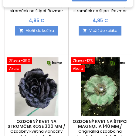
STROMČEK ROSE 250 MM /
STROMČEK ROSE 250 MM /
ZLATÁ
STRIEBORNÁ
Ozdobný kvet na vianočný
Ozdobný kvet na vianočný
stromček na štipci. Rozmer
stromček na štipci. Rozmer
dekorácie: Priemer kvetu :
dekorácie: Priemer kvetu :
Cena
Cena
4,85 €
4,85 €
250 mm Cena je za 1 kus
250 mm Cena je za 1 kus
Vložiť do košíka
Vložiť do košíka


Zľava -35%
Zľava -12%
Akcia
Akcia
OZDOBNÝ KVET NA
OZDOBNÝ KVET NA ŠTIPCI
STROMČEK ROSE 300 MM /
MAGNOLIA 140 MM /
ČIERNA ZAMATOVÁ
ZELENÁ ZAMATOVÁ
Ozdobný kvet na vianočný
Originálna ozdoba na