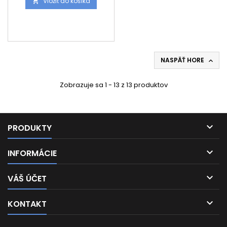
Vložiť do košíka

Cena je za 1 kus
NASPÄŤ HORE

Zobrazuje sa 1 - 13 z 13 produktov

PRODUKTY

INFORMÁCIE

VÁŠ ÚČET

KONTAKT