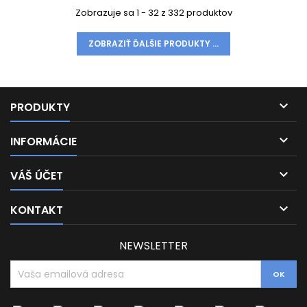
Zobrazuje sa 1 - 32 z 332 produktov
ZOBRAZIŤ ĎALŠIE PRODUKTY ...

PRODUKTY

INFORMÁCIE

VÁŠ ÚČET

KONTAKT
NEWSLETTER