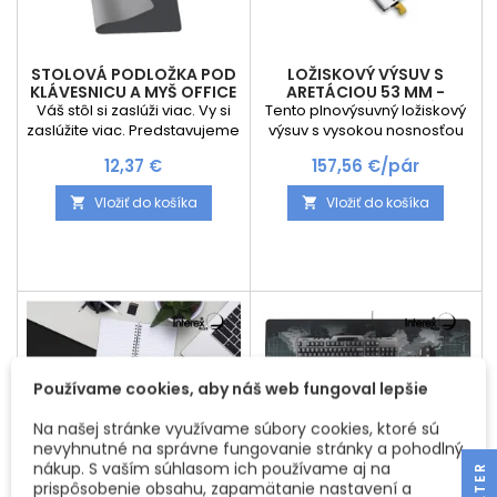
STOLOVÁ PODLOŽKA POD
LOŽISKOVÝ VÝSUV S
KLÁVESNICU A MYŠ OFFICE
ARETÁCIOU 53 MM -
/ ANTRACIT
VYSOKO ZÁŤAŽOVÝ -
Váš stôl si zaslúži viac. Vy si
Tento plnovýsuvný ložiskový
NOSNOSŤ AŽ 220 KG
zaslúžite viac. Predstavujeme
výsuv s vysokou nosnosťou
vám stolovú podložku OFFICE
až 225 kg a bezpečnostnou
Cena
Cena
12,37 €
157,56 €/pár
v elegantnom antracitovom
aretáciou je ideálnym
prevedení, ktorá nie je len
riešením pre profesionálne
Vložiť do košíka
Vložiť do košíka


obyčajným doplnkom na
aj priemyselné využitie.
pracovný stôl. Je to nástroj,
Ponúka mimoriadnu stabilitu
ktorý zvyšuje komfort, chráni
a hladký chod, a preto je
váš stôl a dodáva vášmu
vhodný do náročných
priestoru nádych luxusu a
prostredí, kde je kladený
organizácie. Táto podložka
dôraz na vysokú nosnosť,
kombinuje funkčnosť, dizajn
bezpečnosť a dlhú životnosť.
a odolnosť, aby ste mohli...
Nosnosť až 225 kg – ideálna
pre ťažké zásuvky a...
Používame cookies, aby náš web fungoval lepšie
Na našej stránke využívame súbory cookies, ktoré sú
nevyhnutné na správne fungovanie stránky a pohodlný
nákup. S vaším súhlasom ich používame aj na
R
prispôsobenie obsahu, zapamätanie nastavení a