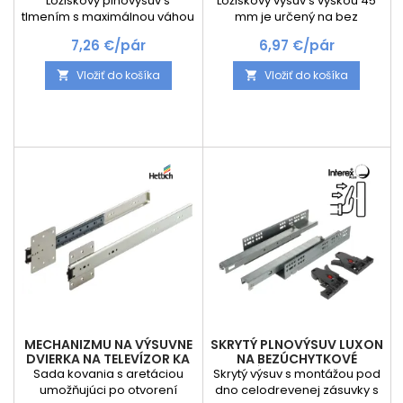
Ložiskový plnovýsuv s
Ložiskový výsuv s výškou 45
tlmením s maximálnou váhou
mm je určený na bez
45kg. Montáž výsuvu je veľmi
úchytkové otváranie zásuvky
Cena
Cena
7,26 €/pár
6,97 €/pár
jednoduchá vďaka
pomocou stlačenia .
podperám na výsuve stačí
Maximálne váhové zaťaženie
Vložiť do košíka
Vložiť do košíka


šuflík položiť na výsuv a zo
35 kg. Jedná sa o plnovýsuv
spodu zaskrutkovať.
a po otvorení sa zásuvka
Obsahuje tlmený
otvorí kompletne celá
mechanizmus na tiché
dovieranie zásuvky.
MECHANIZMU NA VÝSUVNE
SKRYTÝ PLNOVÝSUV LUXON
DVIERKA NA TELEVÍZOR KA
NA BEZÚCHYTKOVÉ
5740
OTVÁRANIE PUSH A 2D
Sada kovania s aretáciou
Skrytý výsuv s montážou pod
ÚCHYTMI / 35KG
umožňujúci po otvorení
dno celodrevenej zásuvky s