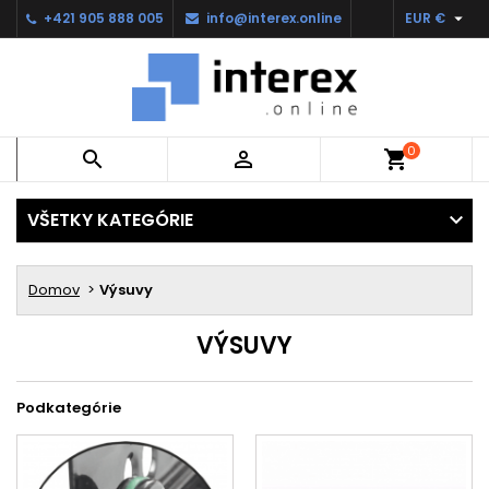

+421 905 888 005
info@interex.online
EUR €
0


shopping_cart
VŠETKY KATEGÓRIE
Domov
Výsuvy
VÝSUVY
Podkategórie