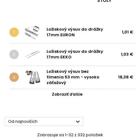
STOLY
Ložiskový výsuv do drážky
1,01 €
1
17mm EURON
Ložiskový výsuv do drážky
1,03 €
2
17mm EKKO
Ložiskový výsuv bez
tlmenia 53 mm - vysoko
18,38 €
3
záťažový
Zobraziť ďalšie

Od najnovších
Zobrazuje sa 1-32 z 332 položiek