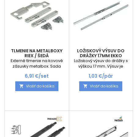
aby zvládal dlhodobé a...
do 55 mm použiteľná pre...
TLMENIE NA METALBOXY
LOŽISKOVÝ VÝSUV DO
RIEX / ŠEDÁ
DRÁŽKY 17MM EKKO
Externé tlmenie na kovové
Ložiskový výsuv do drážky s
zásuvky metalbox. Sada
výškou 17 mm. Výsuv je
obsahuje 2x tlmiče na ľavú a
čiastočný s maximálnym
Cena
Cena
6,91 €/set
1,03 €/pár
pravú stranu + montážnu
zaťaženým 10kg.
šablónu
Vložiť do košíka
Vložiť do košíka

