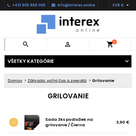

+421 905 888 005
info@interex.online
EUR €
0


shopping_cart
VŠETKY KATEGÓRIE
Domov
Záhrada, voľný čas a zvieratá
Grilovanie
GRILOVANIE
Sada 3ks podložiek na
3,90 €
1
grilovanie / Čierna