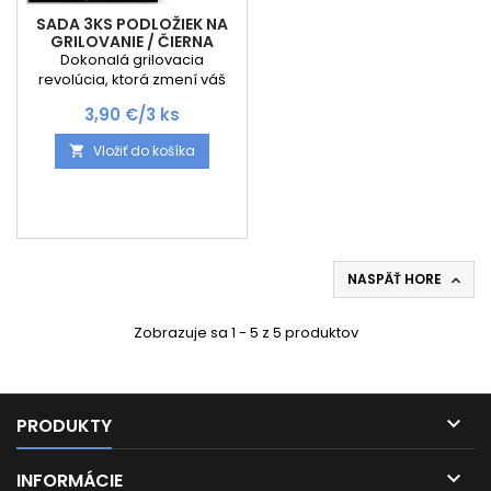
SADA 3KS PODLOŽIEK NA
GRILOVANIE / ČIERNA
Dokonalá grilovacia
revolúcia, ktorá zmení váš
spôsob prípravy jedál
Cena
3,90 €/3 ks
navždy! Predstavujeme vám
sadu 3 ks podložiek na
Vložiť do košíka

grilovanie, ktoré sú nielen
praktickým doplnkom do
vašej kuchyne, ale aj kľúčom
k zdravšiemu, čistejšiemu a
jednoduchšiemu vareniu.
Tieto podložky sú navrhnuté
tak, aby vám uľahčili prípravu
NASPÄŤ HORE

jedál, šetrili váš čas a dodali
jedlu dokonalý...
Zobrazuje sa 1 - 5 z 5 produktov

PRODUKTY

INFORMÁCIE