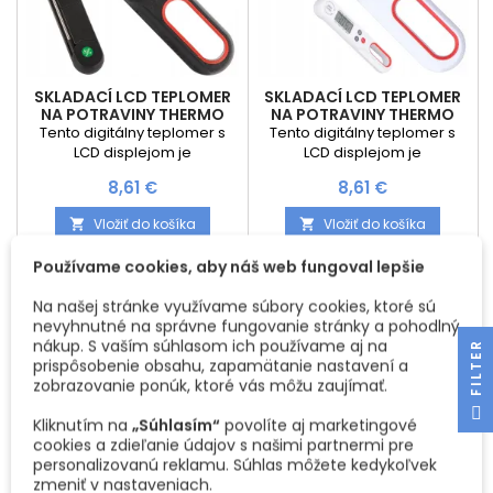
SKLADACÍ LCD TEPLOMER
SKLADACÍ LCD TEPLOMER
NA POTRAVINY THERMO
NA POTRAVINY THERMO
LED / ČIERNY
LED / BIELA
Tento digitálny teplomer s
Tento digitálny teplomer s
LCD displejom je
LCD displejom je
nevyhnutným pomocníkom v
nevyhnutným pomocníkom v
Cena
Cena
8,61 €
8,61 €
každej modernej kuchyni.
každej modernej kuchyni.
Ideálny na meranie teploty
Ideálny na meranie teploty
Vložiť do košíka
Vložiť do košíka


mäsa, vína, koláčov,
mäsa, vína, koláčov,
grilovaných pokrmov či
grilovaných pokrmov či
Používame cookies, aby náš web fungoval lepšie
tekutín, vďaka čomu
tekutín, vďaka čomu
zabezpečíte dokonalé
zabezpečíte dokonalé
Na našej stránke využívame súbory cookies, ktoré sú
prepečenie a konzistenciu
prepečenie a konzistenciu
nevyhnutné na správne fungovanie stránky a pohodlný
vašich jedál. Hlavné výhody:
vašich jedál. Hlavné výhody:
Vypredané
nákup. S vaším súhlasom ich používame aj na
R
🌡️ Vysoký rozsah merania –
🌡️ Vysoký rozsah merania –
prispôsobenie obsahu, zapamätanie nastavení a
od -50 °C do +300 °C (alebo
od -50 °C do +300 °C (alebo
zobrazovanie ponúk, ktoré vás môžu zaujímať.
od -58 °F do 572 °F) 📲
od -58 °F do 572 °F) 📲
F
I
L
T
E
Prehľadný LCD...
Prehľadný LCD...
Kliknutím na
„Súhlasím“
povolíte aj marketingové
cookies a zdieľanie údajov s našimi partnermi pre
personalizovanú reklamu. Súhlas môžete kedykoľvek
zmeniť v nastaveniach.