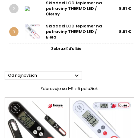
Skladací LCD teplomer na
potraviny THERMO LED /
8,61 €
2
Čierny
Skladací LCD teplomer na
potraviny THERMO LED /
8,61 €
3
Biela
Zobraziť ďalšie

Od najnovších
Zobrazuje sa 1-5 z 5 položiek