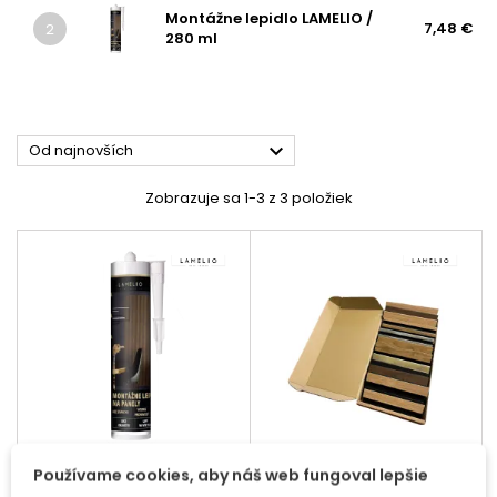
Montážne lepidlo LAMELIO /
7,48 €
2
280 ml

Od najnovších
Zobrazuje sa 1-3 z 3 položiek
MONTÁŽNE LEPIDLO
VZORKOVNÍK
Používame cookies, aby náš web fungoval lepšie
LAMELIO / 280 ML
DEKORAČNÝCH PANELOV