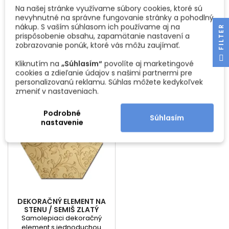
LAMELIO
Špeciálne lepidlo na
Neviete si vybrať dekoračné
Na našej stránke využívame súbory cookies, ktoré sú
dekoračné panely Lamelio.
panely podľa obrázku?
nevyhnutné na správne fungovanie stránky a pohodlný
Lepidlo je bez zápachu, má
Máme pre Vás riešenie
nákup. S vaším súhlasom ich používame aj na
R
Cena
Cena
7,48 €
42,94 €
vysokú priľnavosť a je
objednať si sadu vzoriek
prispôsobenie obsahu, zapamätanie nastavení a
použiteľné v každej
jednotlivých povrchov. Po
zobrazovanie ponúk, ktoré vás môžu zaujímať.
Vložiť do košíka
Vložiť do košíka


miestnosti. Má taktiež
vrátení vzorkovníka na našu
F
I
L
T
E
rýchloschnúce vlastnosti (10-
adresu Vám peniaze za
Kliknutím na
„Súhlasím“
povolíte aj marketingové
15 minút), čo značne
vzorkovník vrátime Obsahuje
cookies a zdieľanie údajov s našimi partnermi pre
uľahčuje montáž. Odoláva
komplet kolekciu
personalizovanú reklamu. Súhlas môžete kedykoľvek
teplotám od -20C do +60C.
dekoračných panelov
zmeniť v nastaveniach.
Objem kartuše je 280 ml.
LAMELIO
Podrobné
Súhlasím
nastavenie
DEKORAČNÝ ELEMENT NA
STENU / SEMIŠ ZLATÝ
Samolepiaci dekoračný
element s jednoduchou