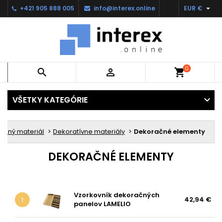

+421 905 888 005
info@interex.online
EUR €
0


shopping_cart
VŠETKY KATEGÓRIE
ošný materiál
Dekoratívne materiály
Dekoračné elementy
DEKORAČNÉ ELEMENTY
Vzorkovník dekoračných
42,94 €
1
panelov LAMELIO