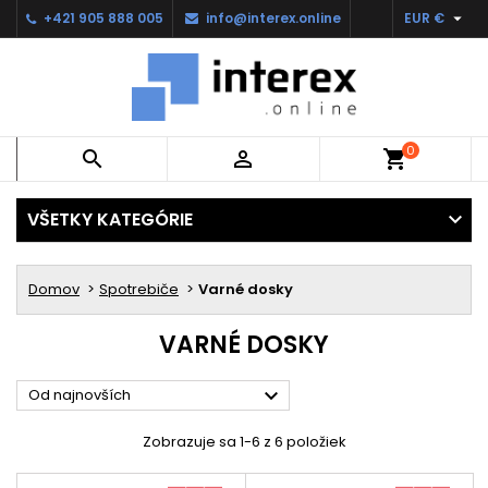

+421 905 888 005
info@interex.online
EUR €
0


shopping_cart
VŠETKY KATEGÓRIE
Domov
Spotrebiče
Varné dosky
VARNÉ DOSKY

Od najnovších
Zobrazuje sa 1-6 z 6 položiek