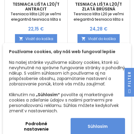
TESNIACA LIŠTA L20/T
TESNIACA LIŠTA L20/T
ANTRACIT
ZLATÁ BRÚSENÁ
Tesniaca lišta L20 je veľmi
Tesniaca lišta L20 je veľmi
elegantná tesniaca lišta s
elegantná tesniaca lišta s
malými rozmermi a to len 11,5
malými rozmermi a to len 11,5
Cena
Cena
22,15 €
24,28 €
mm aj na výšku a aj na
mm aj na výšku a aj na
šírku.Vďaka celohliníkovému
šírku.Vďaka celohliníkovému
Vložiť do košíka
Vložiť do košíka


materiálu je vhodná aj za
materiálu je vhodná aj za
varné dosky a je odolná voči
varné dosky a je odolná voči
Používame cookies, aby náš web fungoval lepšie
vysokým teplotám. Tesniacie
vysokým teplotám. Tesniacie
lišty sú ideálne na funkčné
lišty sú ideálne na funkčné
Na našej stránke využívame súbory cookies, ktoré sú
spojenie medzi pracovnou
spojenie medzi pracovnou
nevyhnutné na správne fungovanie stránky a pohodlný
doskou a zástenou
doskou a zástenou
nákup. S vaším súhlasom ich používame aj na
(prípadne aj s obyčajnou
(prípadne aj s obyčajnou
R
prispôsobenie obsahu, zapamätanie nastavení a
stenou), s ktorými farebne
stenou), s ktorými farebne
zobrazovanie ponúk, ktoré vás môžu zaujímať.
ladia. Tesniace...
ladia. Tesniace...
F
I
L
T
E
Kliknutím na
„Súhlasím“
povolíte aj marketingové
cookies a zdieľanie údajov s našimi partnermi pre
personalizovanú reklamu. Súhlas môžete kedykoľvek
zmeniť v nastaveniach.
Podrobné
Súhlasím
TESNIACA LIŠTA L40 /
TESNIACA LIŠTA L20/T
nastavenie
NEREZ
BRÚSENÝ HLINÍK