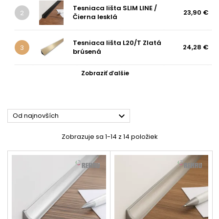
Tesniaca lišta SLIM LINE /
23,90 €
2
Čierna lesklá
Tesniaca lišta L20/T Zlatá
24,28 €
3
brúsená
Zobraziť ďalšie

Od najnovších
Zobrazuje sa 1-14 z 14 položiek