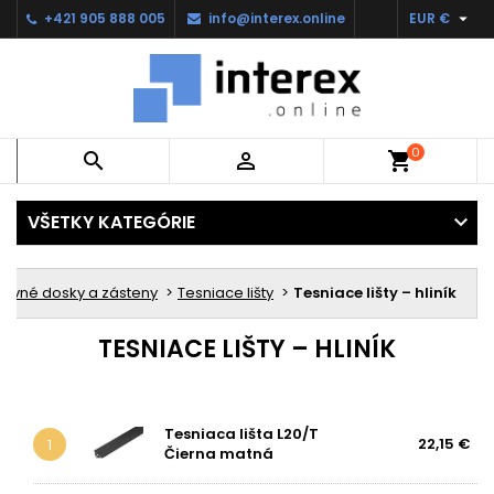

+421 905 888 005
info@interex.online
EUR €
0


shopping_cart
VŠETKY KATEGÓRIE
covné dosky a zásteny
Tesniace lišty
Tesniace lišty – hliník
TESNIACE LIŠTY – HLINÍK
Tesniaca lišta L20/T
22,15 €
1
Čierna matná