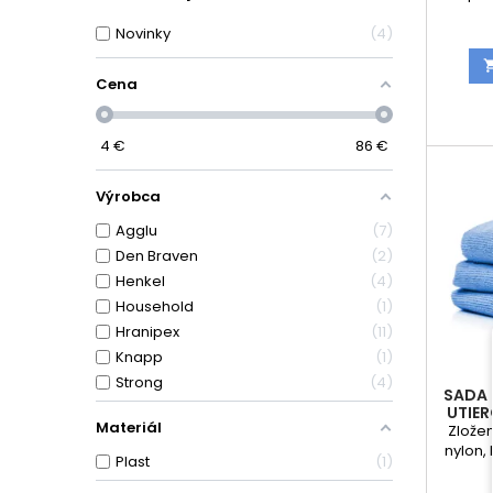
interié
Novinky
4
ale ni
vody. V
ide o
Cena
Príkl
tvrd
lepeni
4
€
86
€
okenn
lepenie
mater
Výrobca
l
Agglu
7
Den Braven
2
Henkel
4
Household
1
Hranipex
11
Knapp
1
Strong
4
SADA
UTIE
Materiál
Zložen
nylon,
Plast
1
g/m2 " 
až 200 