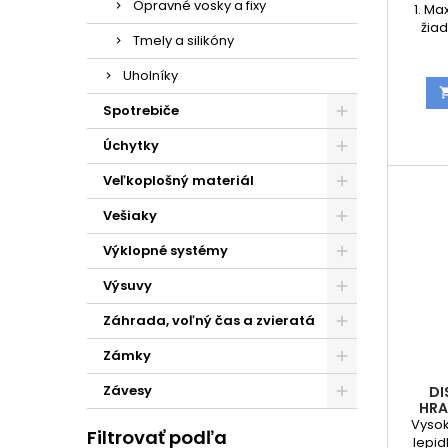
Opravné vosky a fixy
1. M
žia
Tmely a silikóny
nazmar
mikrovl
Uholníky
vodu
U
Spotrebiče
niekoľ
– rozl
Úchytky
oknách
či prac
Veľkoplošný materiál
jedn
opak
Vešiaky
Univer
Výklopné systémy
Výsuvy
Záhrada, voľný čas a zvieratá
Zámky
Závesy
DI
HRA
Vysok
Filtrovať podľa
lepid