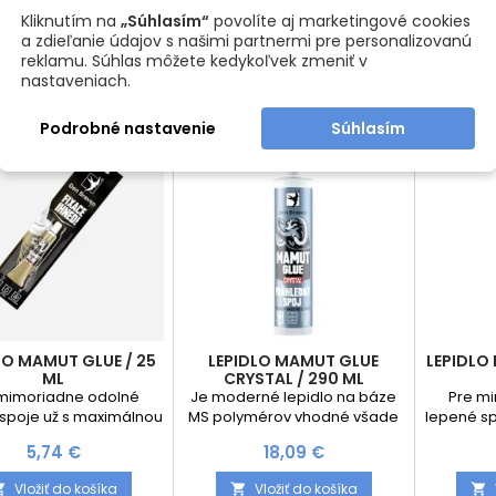
C. 3 ks v balení
Na báze surovín z
hlboko 
Kliknutím na
„Súhlasím“
povolíte aj marketingové cookies
Vložiť do košíka
Vložiť do košíka



obnoviteľných zdrojov a silou
Zmes 
a zdieľanie údajov s našimi partnermi pre personalizovanú
prírody odstraňuje silne
nástrekov
reklamu. Súhlas môžete kedykoľvek zmeniť v
znečistené súčiastky z ocele,
E57 je 
nastaveniach.
nehrdzavejúcej ocele alebo
bale
farebných kovov. Čistič nie je
udržiava
Podrobné nastavenie
Súhlasím
vhodný do nástrekových
citlivý
systémov Riepe! Odstraňuje z
nehorľav
náradia a nástrojov zbytky: •...
ap
ob
LO MAMUT GLUE / 25
LEPIDLO MAMUT GLUE
LEPIDLO
ML
CRYSTAL / 290 ML
mimoriadne odolné
Je moderné lepidlo na báze
Pre m
spoje už s maximálnou
MS polymérov vhodné všade
lepené sp
atočnou pevnosťou.
tam, kde je vyžadovaný
počiat
Cena
Cena
5,74 €
18,09 €
ná sa o špeciálnu
transparentný (priehľadný)
Jedná
ikáciu MS polymérov,
spoj. Univerzálne lepidlo je
modifik
Vložiť do košíka
Vložiť do košíka


