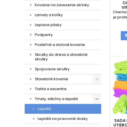
C
Kovanie na zavesenie skrinky
VI
S
Chemica
Lamely a kolíky
je prof
chem
Lepiace pásky
viny
styré
Podperky
zaťa
betó
Posteľné a stolové kovanie
mate
vysok
Skrutky do dreva a stavebné
vytvrd
skrutky
rozpí
voľbo
Spojovacie skrutky
sta
Stavebné kovanie
Tiahla a excentre
Tmely, silikóny a lepidlá
Lepidlá
Lepidlá na pracovné dosky
SADA
UTIER