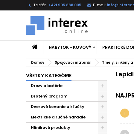
Telefón:
+421 905 888 005
E-mail:
info@interex.
NÁBYTOK - KOVOVÝ
PRAKTICKÉ D
Domov
Spojovací materiál
Tmely, silikóny a
Lepid
VŠETKY KATEGÓRIE
Drezy a batérie
NAJPR
Drôtený program
Dverové kovanie a kľučky
1
Elektrické a ručné náradie
Hliníkové produkty