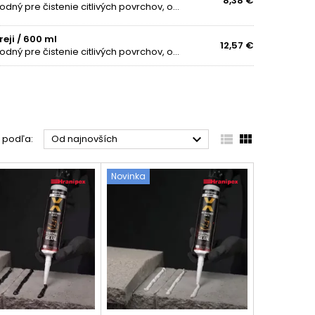
8,38 €
Špeciálny čistiaci prostriedok Hraniclean 08 sprej je vhodný pre čistenie citlivých povrchov, odstránenie stôp mastnoty, ceruziek aj fixiek. Poradí si so zvyškovým lepidlom a papierovými samolepkami. Vďaka svojej všestrannosti a príjemnej vôni je...
eji / 600 ml
12,57 €
Špeciálny čistiaci prostriedok Hraniclean 08 sprej je vhodný pre čistenie citlivých povrchov, odstránenie stôp mastnoty, ceruziek aj fixiek. Poradí si so zvyškovým lepidlom a papierovými samolepkami. Vďaka svojej všestrannosti a príjemnej vôni je...



ť podľa:
Od najnovších
Novinka