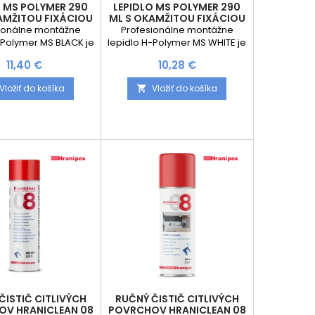
O MS POLYMER 290
LEPIDLO MS POLYMER 290
AMŽITOU FIXÁCIOU
ML S OKAMŽITOU FIXÁCIOU
/ ČIERNA
/ BIELA
ionálne montážne
Profesionálne montážne
-Polymer MS BLACK je
lepidlo H-Polymer MS WHITE je
výkonné lepidlo na
vysoko výkonné lepidlo na
Cena
Cena
11,40 €
10,28 €
 moderných MS
báze moderných MS
, určené na lepenie
polymérov, určené na lepenie
Vložiť do košíka
Vložiť do košíka

ch materiálov bez
ťažkých materiálov bez
y podpier, svoriek
potreby podpier, svoriek
o mechanického
alebo mechanického
. Vďaka mimoriadne
kotvenia. Vďaka mimoriadne
kej počiatočnej
vysokej počiatočnej
vosti až 500 kg/m²
priľnavosti až 500 kg/m²
e okamžitú fixáciu
umožňuje okamžitú fixáciu
h prvkov a výrazne
lepených prvkov a výrazne
je montážne práce.
urýchľuje montážne práce.
Lepidlo...
Lepidlo...
ČISTIČ CITLIVÝCH
RUČNÝ ČISTIČ CITLIVÝCH
V HRANICLEAN 08
POVRCHOV HRANICLEAN 08