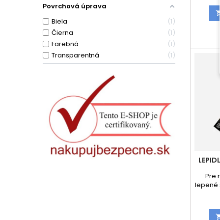
Povrchová úprava
Biela
1
Čierna
1
Farebná
1
Transparentná
1
LEPID
Pre 
lepené 
poči
Jed
modif