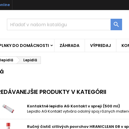
online

OPLNKY DO DOMÁCNOSTI
ZÁHRADA
VÝPREDAJ
KO
 lepidlá
Lepidlá
lá
EDÁVANEJŠIE PRODUKTY V KATEGÓRII
Kontaktné lepidlo AG Kontakt v spreji (500 ml)
Ručný čistič citlivých povrchov HRANICLEAN 08 v spr