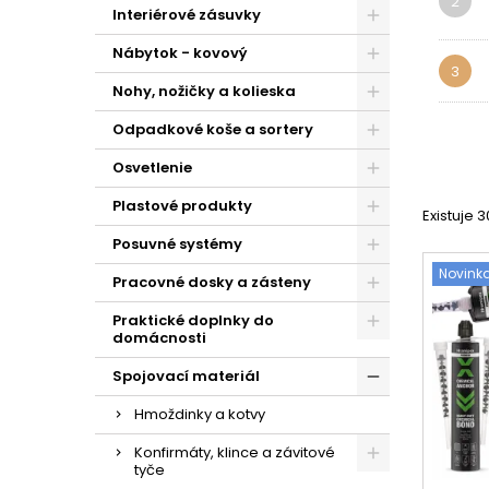
2
Interiérové zásuvky
Nábytok - kovový
3
Nohy, nožičky a kolieska
Odpadkové koše a sortery
Osvetlenie
Plastové produkty
Existuje 
Posuvné systémy
Novink
Pracovné dosky a zásteny
Praktické doplnky do
domácnosti
Spojovací materiál
Hmoždinky a kotvy
Konfirmáty, klince a závitové
tyče