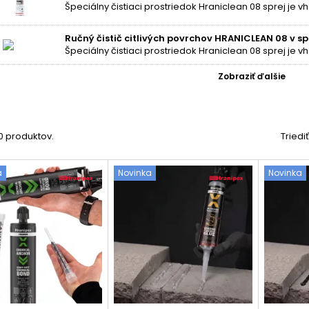
Ručný čistič citlivých povrchov HRANICLEAN 08 v spr
Zobraziť ďalšie
30 produktov.
Triedi
a
Novinka
Novinka