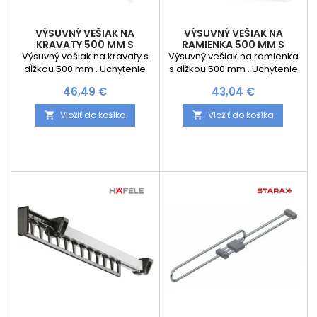
VÝSUVNÝ VEŠIAK NA
VÝSUVNÝ VEŠIAK NA
KRAVATY 500 MM S
RAMIENKA 500 MM S
TLMENÍM / ANTRACIT
TLMENÍM / ANTRACIT
Výsuvný vešiak na kravaty s
Výsuvný vešiak na ramienka
dĺžkou 500 mm . Uchytenie
s dĺžkou 500 mm . Uchytenie
do boku a výsuv je s tlmením.
do boku a výsuv je s tlmením.
Cena
Cena
46,49 €
43,04 €
Vložiť do košíka
Vložiť do košíka

