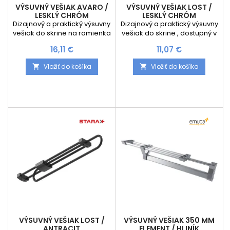
VÝSUVNÝ VEŠIAK AVARO /
VÝSUVNÝ VEŠIAK LOST /
LESKLÝ CHRÓM
LESKLÝ CHRÓM
Dizajnový a praktický výsuvny
Dizajnový a praktický výsuvny
vešiak do skrine na ramienka
vešiak do skrine , dostupný v
, dostupný v dĺžke 312 mm.
4 dĺžkach. Šírka vešiaka je 50
Cena
Cena
16,11 €
11,07 €
Šírka vešiaka je 42 mm a
mm a výška 60 mm.
výška 48 mm.
Vložiť do košíka
Vložiť do košíka


VÝSUVNÝ VEŠIAK LOST /
VÝSUVNÝ VEŠIAK 350 MM
ANTRACIT
ELEMENT / HLINÍK