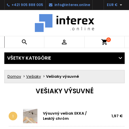

+421 905 888 005
info@interex.online
EUR €
0


shopping_cart
VŠETKY KATEGÓRIE
Domov
Vešiaky
Vešiaky výsuvné
VEŠIAKY VÝSUVNÉ
Výsuvný vešiak EKKA /
1,97 €
1
Lesklý chróm