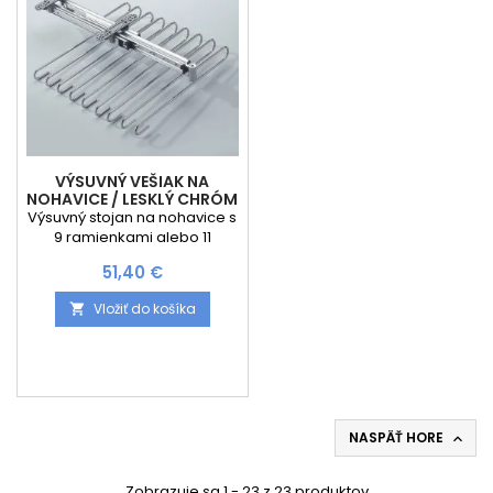
komerčných...
/ čierna Typy montáže:
Vrchné...
VÝSUVNÝ VEŠIAK NA
NOHAVICE / LESKLÝ CHRÓM
Výsuvný stojan na nohavice s
9 ramienkami alebo 11
ramienkami podľa výberu..
Cena
51,40 €
Minimálna šírka skrinky pre
uchytenie je 400 mm . Výsuvy
Vložiť do košíka

sú bez tlmenia.
NASPÄŤ HORE

Zobrazuje sa 1 - 23 z 23 produktov