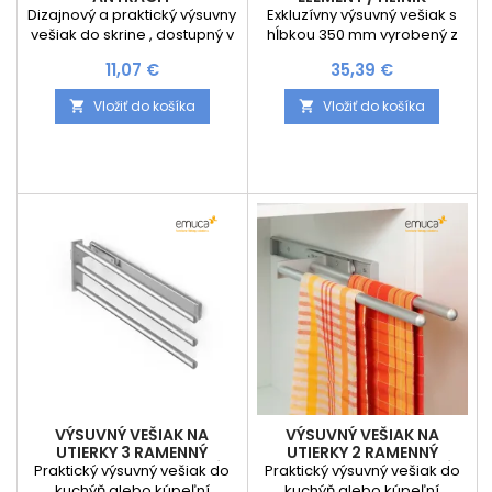
Dizajnový a praktický výsuvny
Exkluzívny výsuvný vešiak s
vešiak do skrine , dostupný v
hĺbkou 350 mm vyrobený z
4 dĺžkach. Šírka vešiaka je 50
hliníka a plastu od
Cena
Cena
11,07 €
35,39 €
mm a výška 60 mm.
popredného Talianského
výrobcu
Vložiť do košíka
Vložiť do košíka


VÝSUVNÝ VEŠIAK NA
VÝSUVNÝ VEŠIAK NA
UTIERKY 3 RAMENNÝ
UTIERKY 2 RAMENNÝ
ARNOLD 440 MM / HLINÍK
ARNOLD 440 MM / HLINÍK
Praktický výsuvný vešiak do
Praktický výsuvný vešiak do
kuchýň alebo kúpeľní
kuchýň alebo kúpeľní