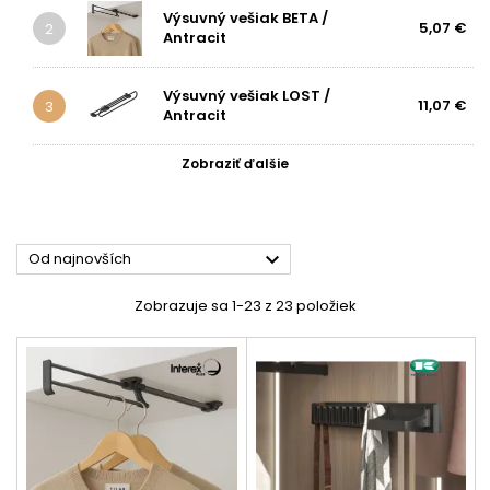
Výsuvný vešiak BETA /
5,07 €
2
Antracit
Výsuvný vešiak LOST /
11,07 €
3
Antracit
Zobraziť ďalšie

Od najnovších
Zobrazuje sa 1-23 z 23 položiek