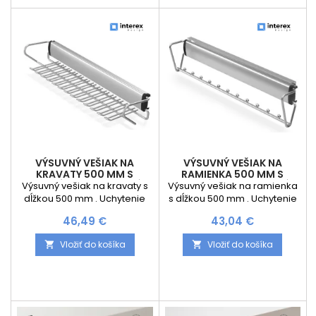
VÝSUVNÝ VEŠIAK NA
VÝSUVNÝ VEŠIAK NA
KRAVATY 500 MM S
RAMIENKA 500 MM S
TLMENÍM / STRIEBORNÁ
TLMENÍM / STRIEBORNÁ
Výsuvný vešiak na kravaty s
Výsuvný vešiak na ramienka
dĺžkou 500 mm . Uchytenie
s dĺžkou 500 mm . Uchytenie
do boku a výsuv je s tlmením.
do boku a výsuv je s tlmením.
Cena
Cena
46,49 €
43,04 €
Vložiť do košíka
Vložiť do košíka

