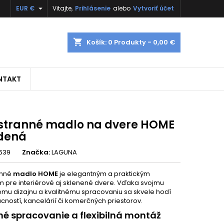

EUR €
Vitajte,
Prihlásenie
alebo
Vytvoriť účet
shopping_cart
Košík:
0
Produkty - 0,00 €
NTAKT
stranné madlo na dvere HOME
dená
639
Značka:
LAGUNA
anné
madlo HOME
je elegantným a praktickým
 pre interiérové aj sklenené dvere. Vďaka svojmu
u dizajnu a kvalitnému spracovaniu sa skvele hodí
ností, kancelárií či komerčných priestorov.
né spracovanie a flexibilná montáž