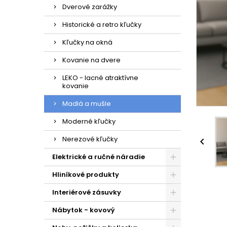
Dverové zarážky
Historické a retro kľučky
Kľučky na okná
Kovanie na dvere
LEKO - lacné atraktívne
kovanie
Madlá a mušle
Moderné kľučky
Nerezové kľučky

Elektrické a ručné náradie
Hliníkové produkty
Interiérové zásuvky
Nábytok - kovový