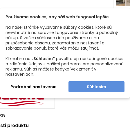
Hrúbk
Nere
nadst
Používame cookies, aby náš web fungoval lepšie
Priem
Súčas
Na našej stránke využívame súbory cookies, ktoré sú
nevyhnutné na správne fungovanie stránky a pohodlný
nákup. S vaším súhlasom ich používame aj na
👉
Oboj
prispôsobenie obsahu, zapamätanie nastavení a
Biel
moderný
zobrazovanie ponúk, ktoré vás môžu zaujímať.
pre každ
Kliknutím na
„Súhlasím“
povolíte aj marketingové cookies
a zdieľanie údajov s našimi partnermi pre personalizovanú
reklamu. Súhlas môžete kedykoľvek zmeniť v
Y PRODUKTU
nastaveniach.
Podrobné nastavenie
Súhlasím
639
sti produktu