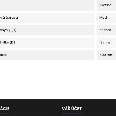
l
Zliatina
ová úprava
Meď
chytky (H)
65 mm
chytky (D)
18 mm
adla
400 mm
ÁCIE
VÁŠ ÚČET