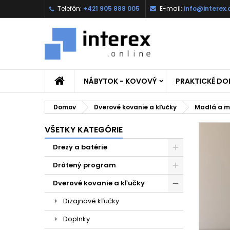
Telefón:
+421 905 888 005
E-mail:
info@interex.
NÁBYTOK - KOVOVÝ
PRAKTICKÉ D
Domov
Dverové kovanie a kľučky
Madlá a m
VŠETKY KATEGÓRIE
Drezy a batérie
Drôtený program
Dverové kovanie a kľučky
Dizajnové kľučky
Doplnky