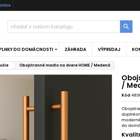
online

OPLNKY DO DOMÁCNOSTI
ZÁHRADA
VÝPREDAJ
KO
ušle
Obojstranné madlo na dvere HOME / Medená
Oboj
/ Me
Kód
483
Obojstr
doplnkom
moderném
do domác
Kvalit