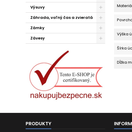
Materiá
Výsuvy
Záhrada, voľný čas a zvieratá
Povrch
Zámky
Výška ú
Závesy
Šírka ú
Dĺžka m
PRODUKTY
INFORM