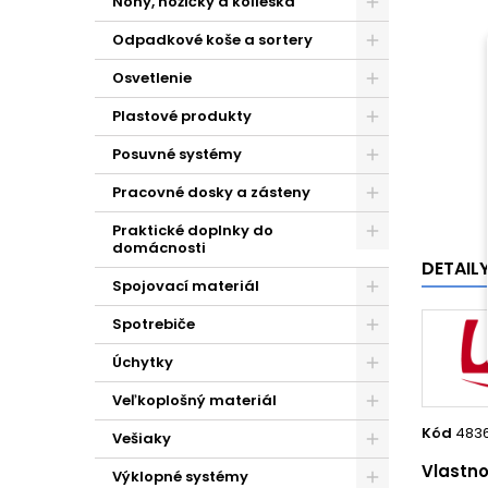
Nohy, nožičky a kolieska
Odpadkové koše a sortery
Osvetlenie
Plastové produkty
Posuvné systémy
Pracovné dosky a zásteny
Praktické doplnky do
domácnosti
DETAIL
Spojovací materiál
Spotrebiče
Úchytky
Veľkoplošný materiál
Kód
483
Vešiaky
Vlastno
Výklopné systémy