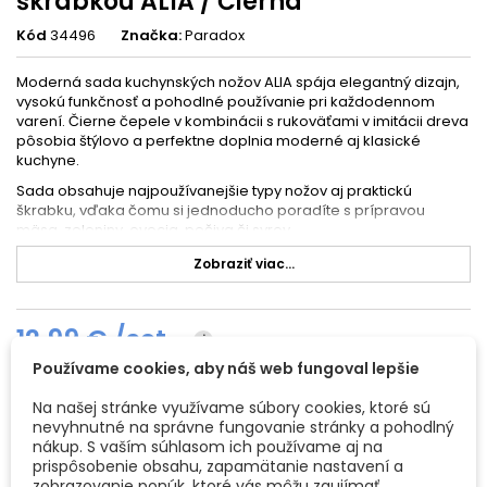
škrabkou ALIA / Čierna
Kód
34496
Značka:
Paradox
Moderná sada kuchynských nožov ALIA spája elegantný dizajn,
vysokú funkčnosť a pohodlné používanie pri každodennom
varení. Čierne čepele v kombinácii s rukoväťami v imitácii dreva
pôsobia štýlovo a perfektne doplnia moderné aj klasické
kuchyne.
Sada obsahuje najpoužívanejšie typy nožov aj praktickú
škrabku, vďaka čomu si jednoducho poradíte s prípravou
mäsa, zeleniny, ovocia, pečiva či syrov.
Zobraziť viac...
✅ Sada obsahuje 5 praktických nožov +
škrabku
12,99 € /set
i
V balení nájdete:
Používame cookies, aby náš web fungoval lepšie
✔️ šéfkuchársky nôž
Vložiť do košíka
Množstvo

✔️ univerzálny nôž
Na našej stránke využívame súbory cookies, ktoré sú
nevyhnutné na správne fungovanie stránky a pohodlný
✔️ nôž na pečivo
nákup. S vaším súhlasom ich používame aj na
12. 8. 2026
Predpokladaný dátum doručenia
-
.
✔️ malý kuchynský nôž
prispôsobenie obsahu, zapamätanie nastavení a
zobrazovanie ponúk, ktoré vás môžu zaujímať.