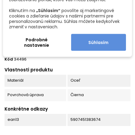
✔️ nôž na šúpanie a presné krájanie
DETAILY PRODUKTU
Kliknutím na
„Súhlasím“
povolíte aj marketingové
✔️ škrabku na zeleninu a ovocie
cookies a zdieľanie údajov s našimi partnermi pre
Sada je ideálna na:
personalizovanú reklamu. Súhlas môžete kedykoľvek
zmeniť v nastaveniach.
krájanie mäsa,
sekanie zeleniny,
krájanie pečiva,
Podrobné
Súhlasím
filetovanie,
nastavenie
šúpanie ovocia a zeleniny,
prípravu každodenných jedál.
Kód
34496
✅ Moderný prémiový vzhľad
Vlastnosti produktu
Elegantné čierne čepele dodávajú sade luxusný a moderný
Materiál
Oceľ
charakter. Rukoväte v drevenom vzhľade:
✔️ dobre padnú do ruky
Povrchová úprava
Čierna
✔️ zabezpečujú pevný úchop
Konkrétne odkazy
✔️ zvyšujú komfort pri práci
✔️ pomáhajú lepšej kontrole pri krájaní
ean13
5907451383674
Minimalistický dizajn sa hodí do každej modernej kuchyne.