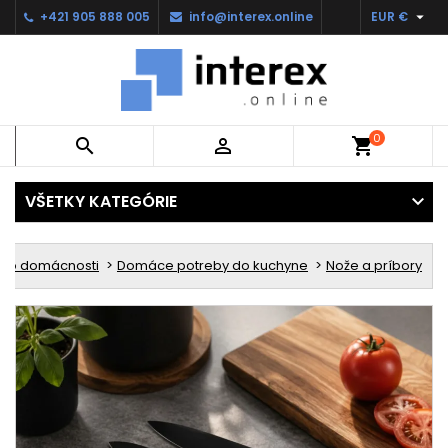

+421 905 888 005
info@interex.online
EUR €
0


shopping_cart
VŠETKY KATEGÓRIE
y do domácnosti
Domáce potreby do kuchyne
Nože a príbory