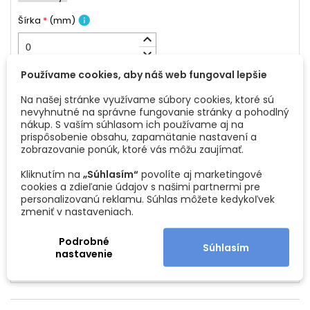
Hrany opáskované ABS hranou (1 mm)
– spracované
laserovou technológiou
, ktorá vytvára
neviditeľný spoj
info
Šírka
*
(
mm
)
medzi hranou a dvierkami.
keyboard_arrow_up
Ochranná fólia
– chráni povrch pred poškodením počas
keyboard_arrow_down
montáže a manipulácie.
info
Výška
Používame cookies, aby náš web fungoval lepšie
*
(
mm
)
keyboard_arrow_up
Technické parametre:
Na našej stránke využívame súbory cookies, ktoré sú
keyboard_arrow_down
nevyhnutné na správne fungovanie stránky a pohodlný
Materiál:
MDF potiahnuté super matnou fóliou SENOSAN
nákup. S vaším súhlasom ich používame aj na
Dekor:
Modrá SCR 4670 – super matná
prispôsobenie obsahu, zapamätanie nastavení a
Prispôsobenie
zobrazovanie ponúk, ktoré vás môžu zaujímať.
Povrch:
Antibakteriálny, odolný voči odtlačkom prstov a
poškriabaniu
info
Frézovanie otvorov na závesy
Kliknutím na
„Súhlasím“
povolíte aj marketingové
Minimálny rozmer (šírka × výška):
140 × 80 mm
cookies a zdieľanie údajov s našimi partnermi pre
personalizovanú reklamu. Súhlas môžete kedykoľvek
Maximálny rozmer (šírka × výška):
2710 × 1270 mm
zmeniť v nastaveniach.
Zhrnutie
Možnosti prispôsobenia:
Podrobné
Súhlasím
nastavenie
Zadajte
šírku, výšku (v mm)
a
počet kusov
podľa potreby.
Plocha dvierok je
0 m2
.
Voliteľné doplnky:
Frézovanie otvorov na závesy
– označte možnosť
„vyfrézovať otvory na závesy“
.