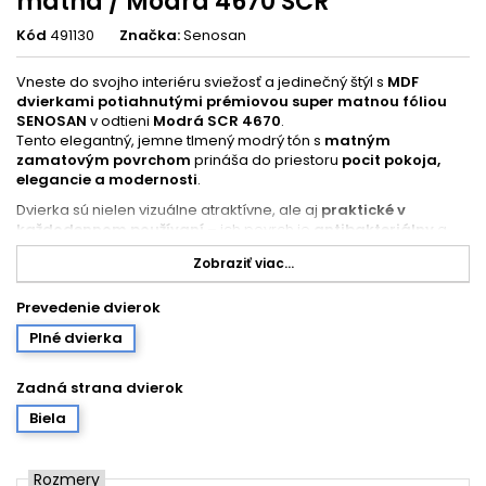
matná / Modrá 4670 SCR
Kód
491130
Značka:
Senosan
Vneste do svojho interiéru sviežosť a jedinečný štýl s
MDF
dvierkami potiahnutými prémiovou super matnou fóliou
SENOSAN
v odtieni
Modrá SCR 4670
.
Tento elegantný, jemne tlmený modrý tón s
matným
zamatovým povrchom
prináša do priestoru
pocit pokoja,
elegancie a modernosti
.
Dvierka sú nielen vizuálne atraktívne, ale aj
praktické v
každodennom používaní
– ich povrch je
antibakteriálny
a
odolný voči odtlačkom prstov
, takže zostáva krásny a čistý aj
Zobraziť viac...
po rokoch používania.
Prevedenie dvierok
Vlastnosti produktu:
Plné dvierka
Prémiová super matná fólia SENOSAN – Modrá SCR 4670
Sofistikovaný modrý odtieň s jemným, zamatovo hladkým
Zadná strana dvierok
povrchom pre moderný a štýlový dizajn.
Biela
Povrch odolný voči poškriabaniu, odtlačkom prstov a
baktériám
– antibakteriálna technológia SENOSAN zaručuje
hygienu, jednoduchú údržbu a trvácny vzhľad
.
Rozmery