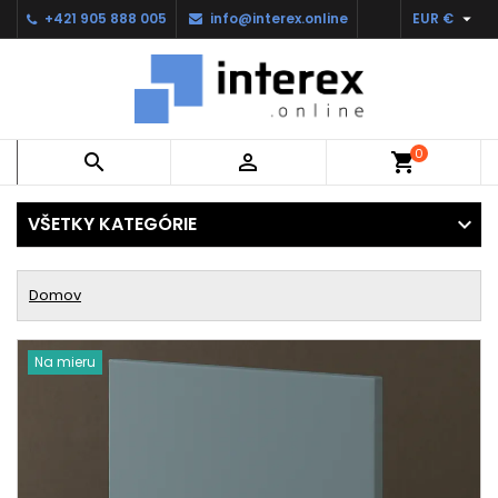

+421 905 888 005
info@interex.online
EUR €
0


shopping_cart
VŠETKY KATEGÓRIE
Domov
Na mieru