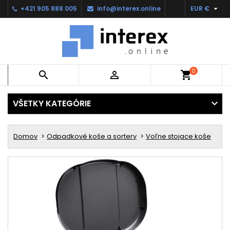

+421 905 888 005
info@interex.online
EUR €
0


shopping_cart
VŠETKY KATEGÓRIE
Domov
Odpadkové koše a sortery
Voľne stojace koše