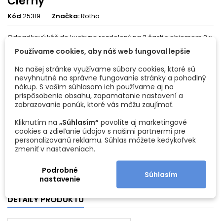
Čierny
Kód
25319
Značka:
Rotho
Odpadkový kôš do kuchyne rozdelený na 3 časti s objemom 2 x
15 litrov a 1 x 10 litrov. Tlmiaci mechanizmus zabezpečuje pomalé
Používame cookies, aby náš web fungoval lepšie
zatváranie vrchného krytu.
Na našej stránke využívame súbory cookies, ktoré sú
Obsahuje pedál na pohodlné otváranie.
nevyhnutné na správne fungovanie stránky a pohodlný
Na spodnej strane sú protišmykové nožičky
nákup. S vaším súhlasom ich používame aj na
prispôsobenie obsahu, zapamätanie nastavení a
zobrazovanie ponúk, ktoré vás môžu zaujímať.
85,99 €
i
Kliknutím na
„Súhlasím“
povolíte aj marketingové
cookies a zdieľanie údajov s našimi partnermi pre
Vložiť do košíka
personalizovanú reklamu. Súhlas môžete kedykoľvek
Množstvo

zmeniť v nastaveniach.
17. 8. 2026
Predpokladaný dátum doručenia
-
.
Podrobné
Súhlasím
nastavenie
DETAILY PRODUKTU