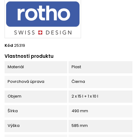
Kód
25319
Vlastnosti produktu
Materiál
Plast
Povrchová úprava
Čierna
Objem
2 x 15 l + 1 x 10 l
Šírka
490 mm
Výška
585 mm