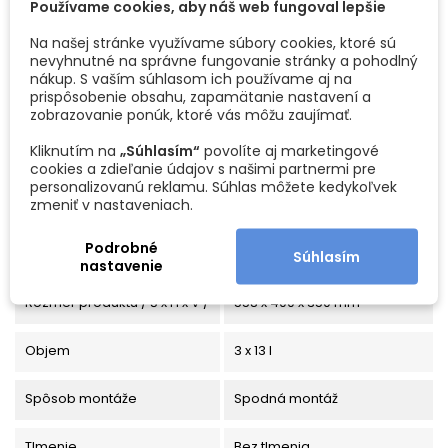
Používame cookies, aby náš web fungoval lepšie
24. 8. 2026
Predpokladaný dátum doručenia
-
.
Na našej stránke využívame súbory cookies, ktoré sú
nevyhnutné na správne fungovanie stránky a pohodlný
nákup. S vaším súhlasom ich používame aj na
DETAILY PRODUKTU
prispôsobenie obsahu, zapamätanie nastavení a
zobrazovanie ponúk, ktoré vás môžu zaujímať.
Kliknutím na
„Súhlasím“
povolíte aj marketingové
cookies a zdieľanie údajov s našimi partnermi pre
personalizovanú reklamu. Súhlas môžete kedykoľvek
zmeniť v nastaveniach.
Kód
3933
Podrobné
Súhlasím
nastavenie
Vlastnosti produktu
Rozmer produktu / Š x H x V /
558 x 400 x 350 mm
Objem
3 x 13 l
Spôsob montáže
Spodná montáž
Tlmenie
Bez tlmenia