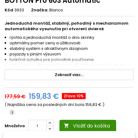
BOTTON Pro 603 Automatic
Kód
3933
Značka:
Blanco
Jednoduchá montáž, stabilný, pohodlný s mechanizmom
automatického vysunutia pri otvorení dvierok
rýchla a jednoduchá montáž o dno skrinky
optimálny pomer ceny a úžitkovosti
stabilný systém s atraktívnym dizajnom
pojazdy s plným výsuvom
funkčná úchytka pre pohodlné používanie
optimálne využitie priestoru pre 45 a 60 cm spodnú skrinku
Technické parametre:
Zobraziť viac...
Montážny návod pre BLANCO BOTTON Pro Automatic:
dvierka sa musia dať otvoriť min. do 100°
159,83 €
177,59 €
maximálna šírka pántov 35 mm
Zľava 10%
hĺbka montáže: 400 mm
( Najnižšia cena za posledných dní bola
159,83 €
)
výška montáže: 350 mm
i
Vložiť do košíka
Množstvo
