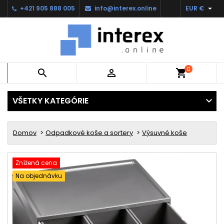

+421 905 888 005
info@interex.online
EUR €
0


shopping_cart
VŠETKY KATEGÓRIE
Domov
Odpadkové koše a sortery
Výsuvné koše
Znížená cena
Na objednávku