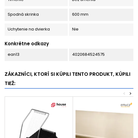
Spodná skrinka
600 mm
Uchytenie na dvierka
Nie
Konkrétne odkazy
ean13
4020684524575
ZÁKAZNÍCI, KTORÍ SI KÚPILI TENTO PRODUKT, KÚPILI
TIEŽ:
<
>