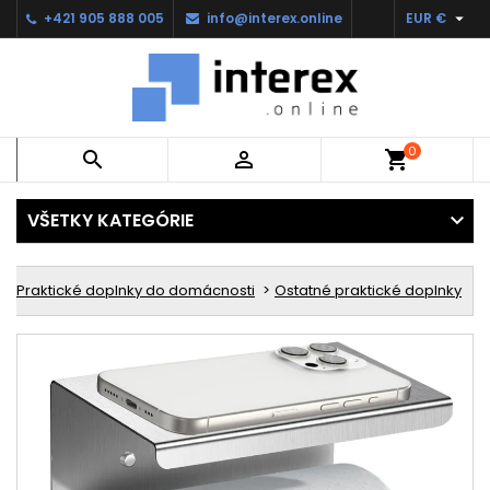

+421 905 888 005
info@interex.online
EUR €
0


shopping_cart
VŠETKY KATEGÓRIE
Praktické doplnky do domácnosti
Ostatné praktické doplnky