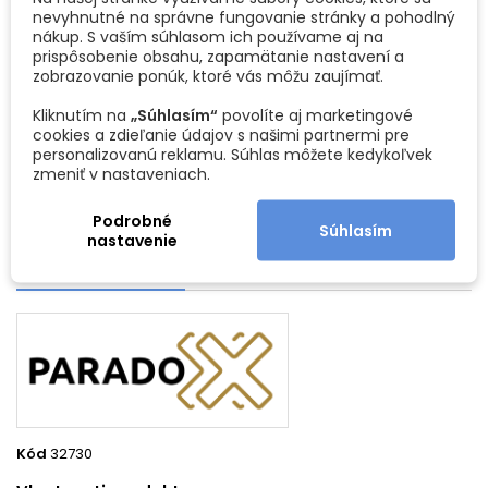
V balení nájdete všetko, čo potrebujete – skrutky, hmoždinky,
Povrchová úprava:
Nerez
expand_more
nevyhnutné na správne fungovanie stránky a pohodlný
montážny návod. Montáž zvládnete za pár minút, aj keď nie ste
nákup. S vaším súhlasom ich používame aj na
domáci majster. Povrch stačí jednoducho pretrieť, aby vyzeral
prispôsobenie obsahu, zapamätanie nastavení a
ako nový.
zobrazovanie ponúk, ktoré vás môžu zaujímať.
5. Ideálne rozmery do každej kúpeľne
Kliknutím na
„Súhlasím“
povolíte aj marketingové
S rozmermi 14 × 10 × 10 cm je držiak dostatočne kompaktný na to,
cookies a zdieľanie údajov s našimi partnermi pre
aby sa zmestil aj do menších kúpeľní, no zároveň poskytuje
Čierna
personalizovanú reklamu. Súhlas môžete kedykoľvek
Nerez
dostatok miesta na toaletný papier aj na poličku.
matná
zmeniť v nastaveniach.
Technické špecifikácie:
Podrobné
- Materiál: Oceľ
Súhlasím
nastavenie
- Farba: Nerez
DETAILY PRODUKTU
- Rozmery: 13,5 × 10 × 10 cm
- Montážna sada v balení: Skrutky, hmoždinky
- Jednoduchá údržba: Odolný voči vode a nečistotám
Kód
32730