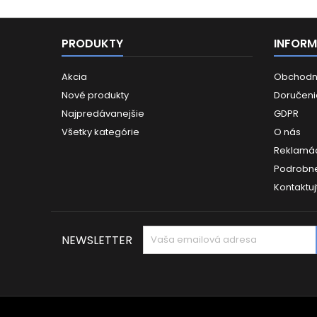
osa
sklenen
PRODUKTY
INFORM
Akcia
Obchodn
Nové produkty
Doručeni
Najpredávanejšie
GDPR
Všetky kategórie
O nás
Reklamác
Podrobne
Kontaktuj
NEWSLETTER