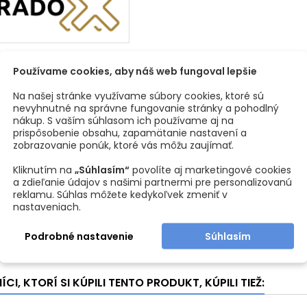
domova. 
zapadnú 
Jednodu
Poťah z u
1
Používame cookies, aby náš web fungoval lepšie
prípade 
sti produktu
handričk
Na našej stránke využívame súbory cookies, ktoré sú
pôvodný 
nevyhnutné na správne fungovanie stránky a pohodlný
l
Oceľ
Technick
nákup. S vaším súhlasom ich používame aj na
prispôsobenie obsahu, zapamätanie nastavení a
- Rozmery
ová úprava
Antracit
zobrazovanie ponúk, ktoré vás môžu zaujímať.
- Maximá
Kliknutím na
„Súhlasím“
povolíte aj marketingové cookies
- Materi
lne zaťaženie
110 kg
a zdieľanie údajov s našimi partnermi pre personalizovanú
kože (im
reklamu. Súhlas môžete kedykoľvek zmeniť v
nastaveniach.
450 mm
Podrobné nastavenie
Súhlasím
800 mm
CI, KTORÍ SI KÚPILI TENTO PRODUKT, KÚPILI TIEŽ: