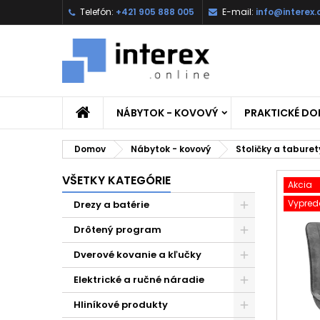
Telefón:
+421 905 888 005
E-mail:
info@interex.
NÁBYTOK - KOVOVÝ
PRAKTICKÉ D
Domov
Nábytok - kovový
Stoličky a taburet
VŠETKY KATEGÓRIE
Akcia
Vypred
Drezy a batérie
Drôtený program
Dverové kovanie a kľučky
Elektrické a ručné náradie
Hliníkové produkty