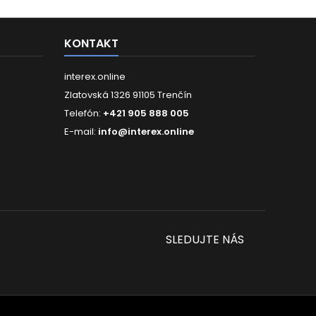
alebo 1100 mm (barové
sedenie). Robustná základňa
aj oceľová...
KONTAKT
interex.online
Zlatovská 1326 91105 Trenčín
Telefón:
+421 905 888 005
E-mail:
info@interex.online
SLEDUJTE NÁS