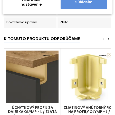
Vlastnosti produktu
Súhlasím
nastavenie
Materiál
Zliatina
Povrchová úprava
Zlatá
K TOMUTO PRODUKTU ODPORÚČAME
<
>
ÚCHYTKOVÝ PROFIL ZA
ZLIATINOVÝ VNÚTORNÝ ROH
DVIERKA OLYMP - L / ZLATÁ
NA PROFILY OLYMP - L /