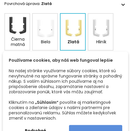
Jednoduchá inštalácia – presné dosadnutie bez nutnosti
Povrchová úprava:
Zlatá
expand_more
úprav
💡 Výhody:
Elegantné a čisté zakončenie
profilu pod pracovnou
doskou
Pevné spojenie bez pohybu
alebo samovoľného uvoľnenia
Čierna
Biela
Zlatá
Hliník
matná
Zvýšená ochrana profilu
proti mechanickému poškodeniu
a nečistotám
📦 Balenie:
Používame cookies, aby náš web fungoval lepšie
Cena je uvedená za
1 sadu
, ktorá obsahuje:
Na našej stránke využívame súbory cookies, ktoré sú
DETAILY PRODUKTU
nevyhnutné na správne fungovanie stránky a pohodlný
Ľavé ukončenie
nákup. S vaším súhlasom ich používame aj na
Pravé ukončenie
prispôsobenie obsahu, zapamätanie nastavení a
zobrazovanie ponúk, ktoré vás môžu zaujímať.
Kliknutím na
„Súhlasím“
povolíte aj marketingové
cookies a zdieľanie údajov s našimi partnermi pre
personalizovanú reklamu. Súhlas môžete kedykoľvek
zmeniť v nastaveniach.
Kód
32848
Podrobné