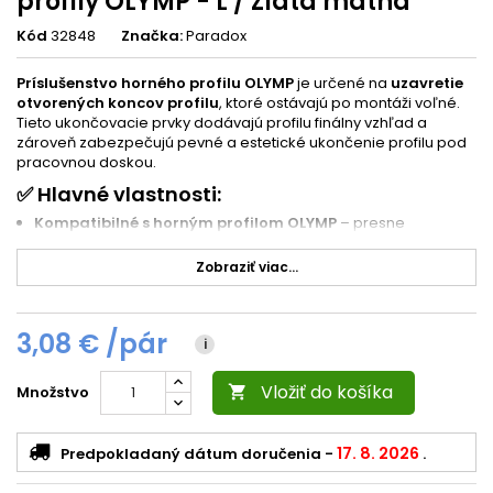
profily OLYMP - L / Zlatá matná
Kód
32848
Značka:
Paradox
Príslušenstvo horného profilu OLYMP
je určené na
uzavretie
otvorených koncov profilu
, ktoré ostávajú po montáži voľné.
Tieto ukončovacie prvky dodávajú profilu finálny vzhľad a
zároveň zabezpečujú pevné a estetické ukončenie profilu pod
pracovnou doskou.
✅ Hlavné vlastnosti:
Kompatibilné s horným profilom OLYMP
– presne
tvarované podľa jeho rozmerov
Zobraziť viac...
Systémové lícovanie
– vysoká presnosť spojov
zabraňuje
oddeleniu modulov po spojení
Odolný materiál
– vyrobené zo
zliatiny
, ktorá zabezpečuje
3,08 € /pár
dlhú životnosť a stabilitu
i
📏 Technické detaily:
Vložiť do košíka
Množstvo

Určené pre
uzatvorenie ľavého a pravého konca
horného
profilu
17. 8. 2026
Predpokladaný dátum doručenia
-
.
Rozmery sú prispôsobené štandardnému hornému
profilu OLYMP