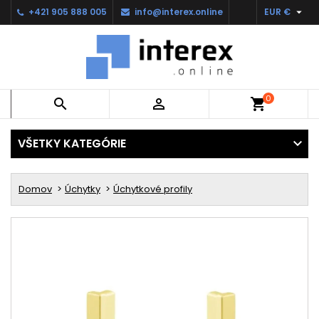

+421 905 888 005
info@interex.online
EUR €
0


shopping_cart
VŠETKY KATEGÓRIE
Domov
Úchytky
Úchytkové profily